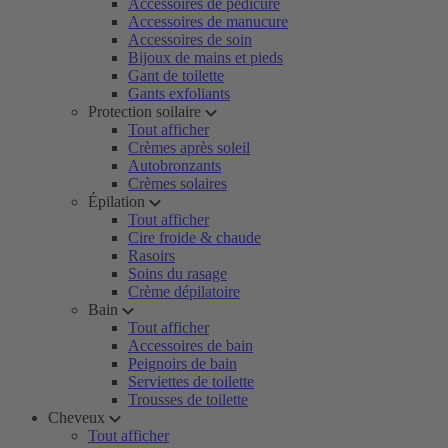
Accessoires de pédicure
Accessoires de manucure
Accessoires de soin
Bijoux de mains et pieds
Gant de toilette
Gants exfoliants
Protection soilaire
Tout afficher
Crèmes après soleil
Autobronzants
Crèmes solaires
Épilation
Tout afficher
Cire froide & chaude
Rasoirs
Soins du rasage
Crème dépilatoire
Bain
Tout afficher
Accessoires de bain
Peignoirs de bain
Serviettes de toilette
Trousses de toilette
Cheveux
Tout afficher