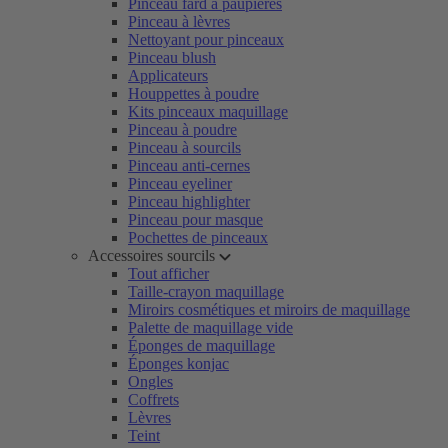
Pinceau fard à paupières
Pinceau à lèvres
Nettoyant pour pinceaux
Pinceau blush
Applicateurs
Houppettes à poudre
Kits pinceaux maquillage
Pinceau à poudre
Pinceau à sourcils
Pinceau anti-cernes
Pinceau eyeliner
Pinceau highlighter
Pinceau pour masque
Pochettes de pinceaux
Accessoires sourcils
Tout afficher
Taille-crayon maquillage
Miroirs cosmétiques et miroirs de maquillage
Palette de maquillage vide
Éponges de maquillage
Éponges konjac
Ongles
Coffrets
Lèvres
Teint