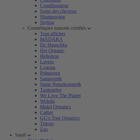
Conditionneur
Soins des cheveux
Shampooing
Styling
Cosmétiques naturels certifiés
Tout afficher
MÁDARA
Dr. Hauschka
Hej Organic
Heliotrop
Lavera
Logona
Primavera
Santaverde
Sante Naturkosmetik
Tautropfen
We Love The Planet
Weleda
Mukti Organics
Cattier
GG's True Organics
Trilogy
Zao
Santé