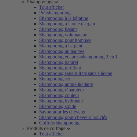
Shampooings
Tout afficher
Pré-shampooing
Shampooing à la kératine
Shampooing à l'huile d'argan
Shampooing lissant
Shampooing volumateur
Shampooing pour hommes
Shampooing à l'argent
Shampooing au tea tree
Shampooing et après-shampooing 2 en 1
Shampooing naturel
Shampooing purifiant
Shampooing sans sulfate sans silicone
Shampooing sec
Shampooing antipelliculaire
Shampooing réparateur
Shampooing couleur
Shampooing hydratant
Shampooing solide
Savon pour les cheveux
Shampooing pour cheveux bouclés
Coffrets shampooing
Produits de coiffage
Tout afficher