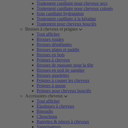
Traitement capillaire pour cheveux secs
Traitement capillaire pour cheveux colorés
Soin capillaire hydratation
Traitement capillaire à la kératine
Traitement pour cheveux bouclés
Brosses à cheveux et peignes
Tout afficher
Brosses rondes
Brosses démêlantes
Brosses plates et paddle
Brosses en bois
Peignes à cheveux
Brosses de massage pour la tête
Brosses en poil de sanglier
Brosses squelettes
Peignes à couper les cheveux
Peignes à queue
Peignes pour cheveux bouclés
Accessoires cheveux
Tout afficher
Élastiques à cheveux
Bigoudis
Chouchous
Barrettes & pinces à cheveux
Vaporisateurs