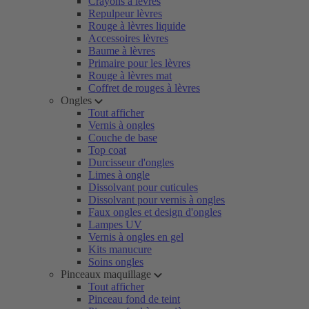
Crayons à lèvres
Repulpeur lèvres
Rouge à lèvres liquide
Accessoires lèvres
Baume à lèvres
Primaire pour les lèvres
Rouge à lèvres mat
Coffret de rouges à lèvres
Ongles
Tout afficher
Vernis à ongles
Couche de base
Top coat
Durcisseur d'ongles
Limes à ongle
Dissolvant pour cuticules
Dissolvant pour vernis à ongles
Faux ongles et design d'ongles
Lampes UV
Vernis à ongles en gel
Kits manucure
Soins ongles
Pinceaux maquillage
Tout afficher
Pinceau fond de teint