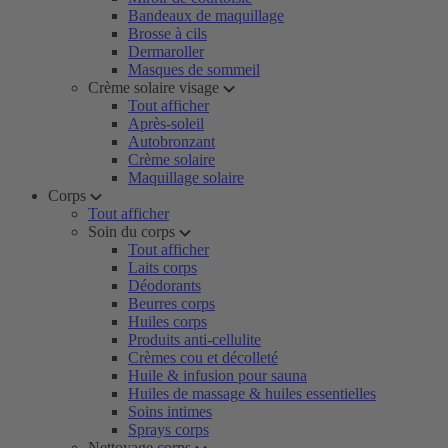
Bandeaux de maquillage
Brosse à cils
Dermaroller
Masques de sommeil
Crème solaire visage
Tout afficher
Après-soleil
Autobronzant
Crème solaire
Maquillage solaire
Corps
Tout afficher
Soin du corps
Tout afficher
Laits corps
Déodorants
Beurres corps
Huiles corps
Produits anti-cellulite
Crèmes cou et décolleté
Huile & infusion pour sauna
Huiles de massage & huiles essentielles
Soins intimes
Sprays corps
Nettoyage corps