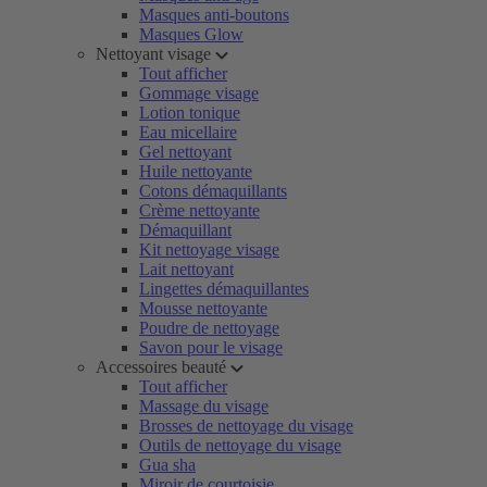
Masques anti-boutons
Masques Glow
Nettoyant visage
Tout afficher
Gommage visage
Lotion tonique
Eau micellaire
Gel nettoyant
Huile nettoyante
Cotons démaquillants
Crème nettoyante
Démaquillant
Kit nettoyage visage
Lait nettoyant
Lingettes démaquillantes
Mousse nettoyante
Poudre de nettoyage
Savon pour le visage
Accessoires beauté
Tout afficher
Massage du visage
Brosses de nettoyage du visage
Outils de nettoyage du visage
Gua sha
Miroir de courtoisie