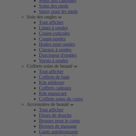
Soins anti callosités
Soins des pieds
Spray pour les pieds
Soin des ongles
Tout afficher
Limes à ongles
Coupe-cuticules
Coupe-ongles
Huiles pour ongles
Ciseaux à ongles
Durcisseur d'ongles
Vernis à ongles
Coffrets soins de beauté
Tout afficher
Coffrets de bain
Kits pédicure
Coffrets cadeaux
Kits manucure
Coffrets soins du corps
Accessoires de beauté
Tout afficher
Fleurs de douche
Brosses pour le corps
Brosses de massage
Gants autobronzants