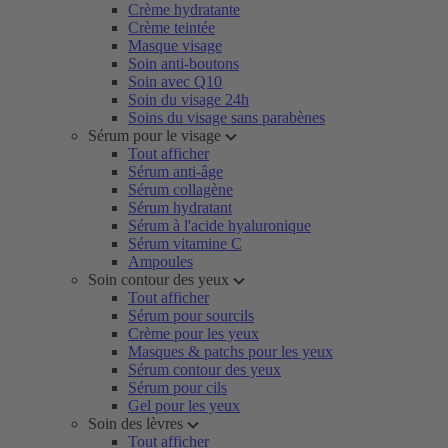
Crème hydratante
Crème teintée
Masque visage
Soin anti-boutons
Soin avec Q10
Soin du visage 24h
Soins du visage sans parabènes
Sérum pour le visage
Tout afficher
Sérum anti-âge
Sérum collagène
Sérum hydratant
Sérum à l'acide hyaluronique
Sérum vitamine C
Ampoules
Soin contour des yeux
Tout afficher
Sérum pour sourcils
Crème pour les yeux
Masques & patchs pour les yeux
Sérum contour des yeux
Sérum pour cils
Gel pour les yeux
Soin des lèvres
Tout afficher