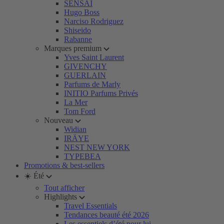
SENSAI
Hugo Boss
Narciso Rodriguez
Shiseido
Rabanne
Marques premium
Yves Saint Laurent
GIVENCHY
GUERLAIN
Parfums de Marly
INITIO Parfums Privés
La Mer
Tom Ford
Nouveau
Widian
IRÄYE
NEST NEW YORK
TYPEBEA
Promotions & best-sellers
☀️ Été
Tout afficher
Highlights
Travel Essentials
Tendances beauté été 2026
Les essentiels d’été pour lui