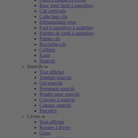
Base pour fards à paupières
Cils artificiels
Colle faux cils
Démaquillant yeux
Fard à paupières à paillettes
Palettes de fards à paupières
Primer cils
Recourbe-cils
Coffrets
Kajal
Sourcils
Sourcils
Tout afficher
Teinture sourcils
Gel sourcils
Pommade sourcils
Poudre pour sourcils
Crayons à sourcils
Ciseaux sourcils
Pincettes
Lèvres
Tout afficher
Rouges à lèvres
Gloss