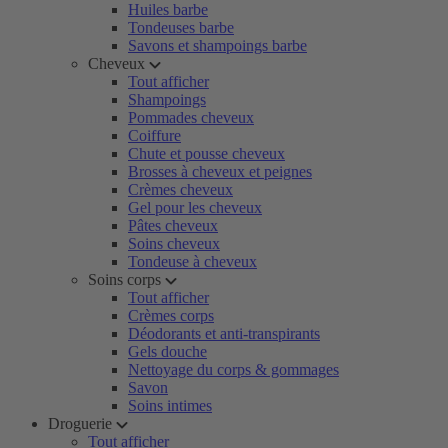
Huiles barbe
Tondeuses barbe
Savons et shampoings barbe
Cheveux
Tout afficher
Shampoings
Pommades cheveux
Coiffure
Chute et pousse cheveux
Brosses à cheveux et peignes
Crèmes cheveux
Gel pour les cheveux
Pâtes cheveux
Soins cheveux
Tondeuse à cheveux
Soins corps
Tout afficher
Crèmes corps
Déodorants et anti-transpirants
Gels douche
Nettoyage du corps & gommages
Savon
Soins intimes
Droguerie
Tout afficher