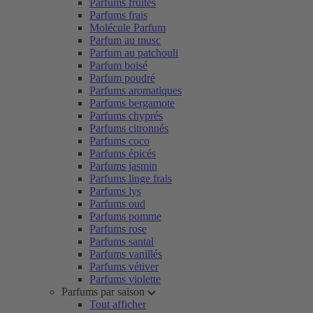
Parfums fruités
Parfums frais
Molécule Parfum
Parfum au musc
Parfum au patchouli
Parfum boisé
Parfum poudré
Parfums aromatiques
Parfums bergamote
Parfums chyprés
Parfums citronnés
Parfums coco
Parfums épicés
Parfums jasmin
Parfums linge frais
Parfums lys
Parfums oud
Parfums pomme
Parfums rose
Parfums santal
Parfums vanillés
Parfums vétiver
Parfums violette
Parfums par saison
Tout afficher