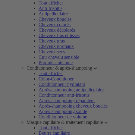
Tout afficher
Anti-frisottis
Antipelliculaire
Cheveux bouclés
Cheveux colorés
Cheveux décolorés
Cheveux fins et lisses
Cheveux gras
Cheveux normaux
Cheveux secs
Cuir chevelu sensible
Produits antichute
Conditionneur & après-shampoing
Tout afficher
Color-Conditioner
Conditionneur hydratant
Après-shampooing antipelliculaire
Conditionneur anti-frisottis
Après-shampooing réparateur
Après-shampooing cheveux bouclés
Après-shampooing solide
Conditionneur de volume
Masque capillaire & traitement capillaire
Tout afficher
Beurre capillaire