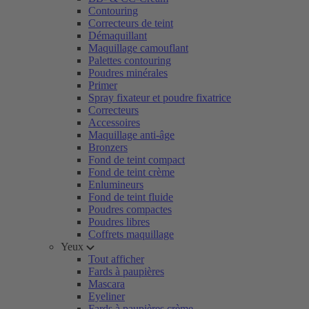
Contouring
Correcteurs de teint
Démaquillant
Maquillage camouflant
Palettes contouring
Poudres minérales
Primer
Spray fixateur et poudre fixatrice
Correcteurs
Accessoires
Maquillage anti-âge
Bronzers
Fond de teint compact
Fond de teint crème
Enlumineurs
Fond de teint fluide
Poudres compactes
Poudres libres
Coffrets maquillage
Yeux
Tout afficher
Fards à paupières
Mascara
Eyeliner
Fards à paupières crème