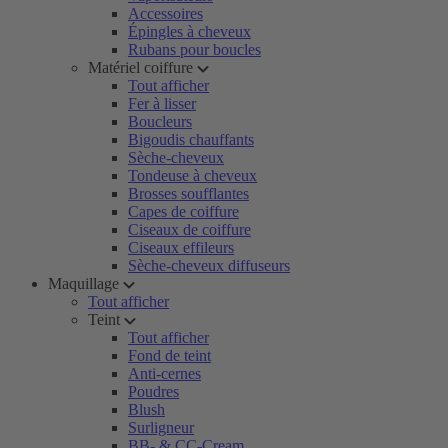
Accessoires
Épingles à cheveux
Rubans pour boucles
Matériel coiffure
Tout afficher
Fer à lisser
Boucleurs
Bigoudis chauffants
Sèche-cheveux
Tondeuse à cheveux
Brosses soufflantes
Capes de coiffure
Ciseaux de coiffure
Ciseaux effileurs
Sèche-cheveux diffuseurs
Maquillage
Tout afficher
Teint
Tout afficher
Fond de teint
Anti-cernes
Poudres
Blush
Surligneur
BB- & CC-Cream