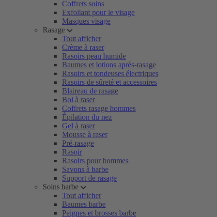
Coffrets soins
Exfoliant pour le visage
Masques visage
Rasage
Tout afficher
Crème à raser
Rasoirs peau humide
Baumes et lotions après-rasage
Rasoirs et tondeuses électriques
Rasoirs de sûreté et accessoires
Blaireau de rasage
Bol à raser
Coffrets rasage hommes
Épilation du nez
Gel à raser
Mousse à raser
Pré-rasage
Rasoir
Rasoirs pour hommes
Savons à barbe
Support de rasage
Soins barbe
Tout afficher
Baumes barbe
Peignes et brosses barbe