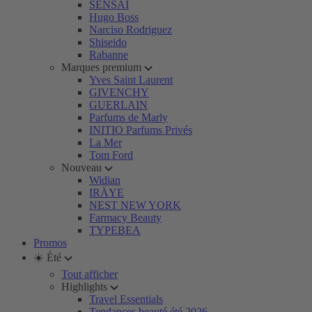
SENSAI
Hugo Boss
Narciso Rodriguez
Shiseido
Rabanne
Marques premium
Yves Saint Laurent
GIVENCHY
GUERLAIN
Parfums de Marly
INITIO Parfums Privés
La Mer
Tom Ford
Nouveau
Widian
IRÄYE
NEST NEW YORK
Farmacy Beauty
TYPEBEA
Promos
☀️ Été
Tout afficher
Highlights
Travel Essentials
Tendances beauté été 2026