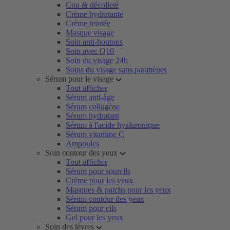
Cou & décolleté
Crème hydratante
Crème teintée
Masque visage
Soin anti-boutons
Soin avec Q10
Soin du visage 24h
Soins du visage sans parabènes
Sérum pour le visage
Tout afficher
Sérum anti-âge
Sérum collagène
Sérum hydratant
Sérum à l'acide hyaluronique
Sérum vitamine C
Ampoules
Soin contour des yeux
Tout afficher
Sérum pour sourcils
Crème pour les yeux
Masques & patchs pour les yeux
Sérum contour des yeux
Sérum pour cils
Gel pour les yeux
Soin des lèvres