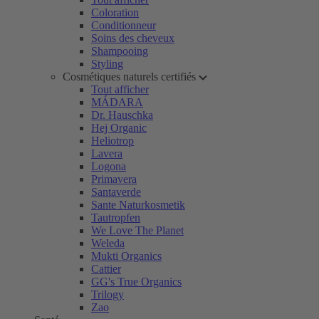
Coloration
Conditionneur
Soins des cheveux
Shampooing
Styling
Cosmétiques naturels certifiés
Tout afficher
MÁDARA
Dr. Hauschka
Hej Organic
Heliotrop
Lavera
Logona
Primavera
Santaverde
Sante Naturkosmetik
Tautropfen
We Love The Planet
Weleda
Mukti Organics
Cattier
GG's True Organics
Trilogy
Zao