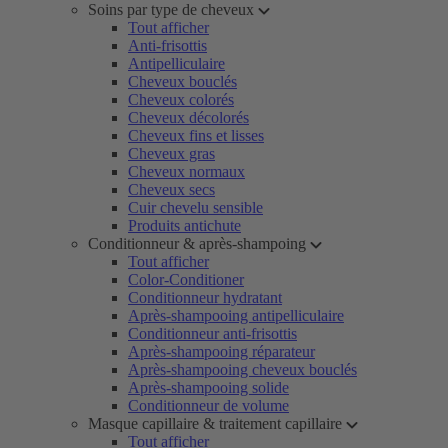
Soins par type de cheveux
Tout afficher
Anti-frisottis
Antipelliculaire
Cheveux bouclés
Cheveux colorés
Cheveux décolorés
Cheveux fins et lisses
Cheveux gras
Cheveux normaux
Cheveux secs
Cuir chevelu sensible
Produits antichute
Conditionneur & après-shampoing
Tout afficher
Color-Conditioner
Conditionneur hydratant
Après-shampooing antipelliculaire
Conditionneur anti-frisottis
Après-shampooing réparateur
Après-shampooing cheveux bouclés
Après-shampooing solide
Conditionneur de volume
Masque capillaire & traitement capillaire
Tout afficher