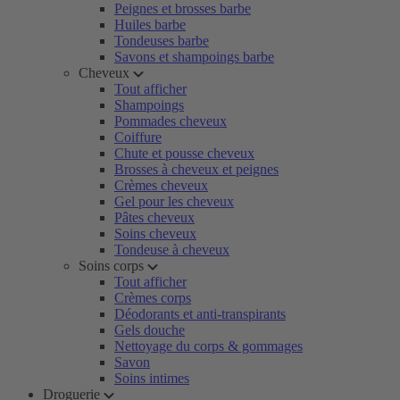
Peignes et brosses barbe
Huiles barbe
Tondeuses barbe
Savons et shampoings barbe
Cheveux
Tout afficher
Shampoings
Pommades cheveux
Coiffure
Chute et pousse cheveux
Brosses à cheveux et peignes
Crèmes cheveux
Gel pour les cheveux
Pâtes cheveux
Soins cheveux
Tondeuse à cheveux
Soins corps
Tout afficher
Crèmes corps
Déodorants et anti-transpirants
Gels douche
Nettoyage du corps & gommages
Savon
Soins intimes
Droguerie