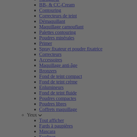
BB- & CC-Cream
Contouring
Correcteurs de teint
Démaquillant
Maquillage camouflant
Palettes contouring
Poudres minérales
Primer
Spray fixateur et poudre fixatrice
Correcteurs
Accessoires
Maquillage anti-âge
Bronzers
Fond de teint compact
Fond de teint crème
Enlumineurs
Fond de teint fluide
Poudres compactes
Poudres libres
Coffrets maquillage
Yeux
Tout afficher
Fards à paupières
Mascara
Eyeliner