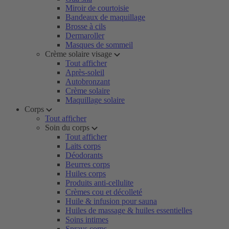
Miroir de courtoisie
Bandeaux de maquillage
Brosse à cils
Dermaroller
Masques de sommeil
Crème solaire visage
Tout afficher
Après-soleil
Autobronzant
Crème solaire
Maquillage solaire
Corps
Tout afficher
Soin du corps
Tout afficher
Laits corps
Déodorants
Beurres corps
Huiles corps
Produits anti-cellulite
Crèmes cou et décolleté
Huile & infusion pour sauna
Huiles de massage & huiles essentielles
Soins intimes
Sprays corps