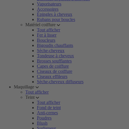
Vaporisateurs
Accessoires
Épingles à cheveux
Rubans pour boucles
Matériel coiffure
Tout afficher
Fer à lisser
Boucleurs
Bigoudis chauffants
Sèche-cheveux
Tondeuse à cheveux
Brosses soufflantes
Capes de coiffure
Ciseaux de coiffure
Ciseaux effileurs
Sèche-cheveux diffuseurs
Maquillage
Tout afficher
Teint
Tout afficher
Fond de teint
Anti-cernes
Poudres
Blush
Surligneur