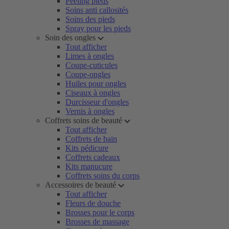
Peeling pieds
Soins anti callosités
Soins des pieds
Spray pour les pieds
Soin des ongles
Tout afficher
Limes à ongles
Coupe-cuticules
Coupe-ongles
Huiles pour ongles
Ciseaux à ongles
Durcisseur d'ongles
Vernis à ongles
Coffrets soins de beauté
Tout afficher
Coffrets de bain
Kits pédicure
Coffrets cadeaux
Kits manucure
Coffrets soins du corps
Accessoires de beauté
Tout afficher
Fleurs de douche
Brosses pour le corps
Brosses de massage