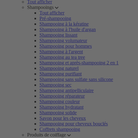
Tout afficher
Shampooings
Tout afficher
Pré-shampooing
Shampooing à la kératine
Shampooing à l'huile d'argan
Shampooing lissant
Shampooing volumateur
Shampooing pour hommes
Shampooing à l'argent
Shampooing au tea tree
Shampooing et après-shampooing 2 en 1
Shampooing naturel
Shampooing purifiant
Shampooing sans sulfate sans silicone
Shampooing sec
Shampooing antipelliculaire
Shampooing réparateur
Shampooing couleur
Shampooing hydratant
Shampooing solide
Savon pour les cheveux
Shampooing pour cheveux bouclés
Coffrets shampooing
Produits de coiffage