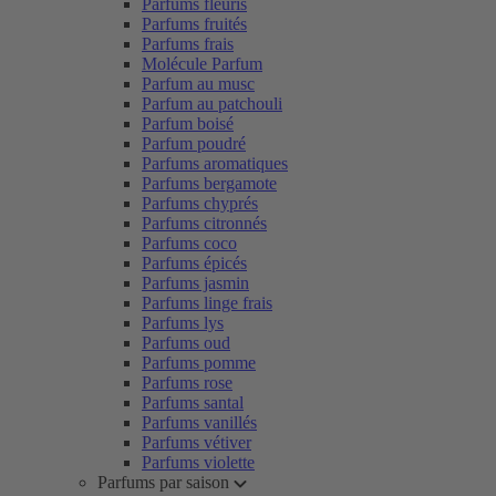
Parfums fleuris
Parfums fruités
Parfums frais
Molécule Parfum
Parfum au musc
Parfum au patchouli
Parfum boisé
Parfum poudré
Parfums aromatiques
Parfums bergamote
Parfums chyprés
Parfums citronnés
Parfums coco
Parfums épicés
Parfums jasmin
Parfums linge frais
Parfums lys
Parfums oud
Parfums pomme
Parfums rose
Parfums santal
Parfums vanillés
Parfums vétiver
Parfums violette
Parfums par saison