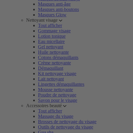
Masques anti-âge
Masques anti-boutons
Masques Glow
Nettoyant visage
Tout afficher
Gommage visage
Lotion tonique
Eau micellaire
Gel nettoyant
Huile nettoyante
Cotons démaquillants
Crème nettoyante
Démaquillant
Kit nettoyage visage
Lait nettoyant
Lingettes démaquillantes
Mousse nettoyante
Poudre de nettoyage
Savon pour le visage
Accessoires beauté
Tout afficher
Massage du visage
Brosses de nettoyage du visage
Outils de nettoyage du visage
Gua sha