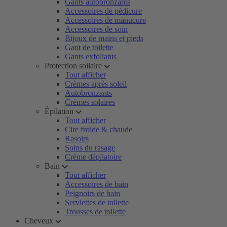
Gants autobronzants
Accessoires de pédicure
Accessoires de manucure
Accessoires de soin
Bijoux de mains et pieds
Gant de toilette
Gants exfoliants
Protection soilaire
Tout afficher
Crèmes après soleil
Autobronzants
Crèmes solaires
Épilation
Tout afficher
Cire froide & chaude
Rasoirs
Soins du rasage
Crème dépilatoire
Bain
Tout afficher
Accessoires de bain
Peignoirs de bain
Serviettes de toilette
Trousses de toilette
Cheveux