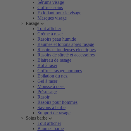
Sérums visage
Coffrets soins
Exfoliant pour le visage
Masques visage
Rasage
Tout afficher
Crème à raser
Rasoirs peau humide
Baumes et lotions après-rasage
Rasoirs et tondeuses électriques
Rasoirs de sûreté et accessoires
Blaireau de rasage
Bol à raser
Coffrets rasage hommes
Épilation du nez
Gel à raser
Mousse à raser
Pré-rasage
Rasoir
Rasoirs pour hommes
Savons à barbe
Support de rasage
Soins barbe
Tout afficher
Baumes barbe