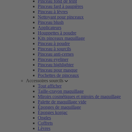
Pinceau fond de teint
Pinceau fard à paupières
Pinceau à lèvres
Nettoyant pour pinceaux
Pinceau blush
Applicateurs
Houppettes à poudre
Kits pinceaux maquillage
Pinceau à poudre
Pinceau à sourcils
Pinceau anti-cernes
Pinceau eyeliner
Pinceau highlighter
Pinceau pour masque
Pochettes de pinceaux
Accessoires sourcils
Tout afficher
Taille-crayon maquillage
Miroirs cosmétiques et miroirs de maquillage
Palette de maquillage vide
Éponges de maquillage
Éponges konjac
Ongles
Coffrets
Lèvres