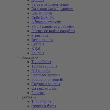
Fards à paupières crème
Base pour fards à paupières
Cils artificiels
Colle faux cils
Démaquillant yeux
Fard à paupières à paillettes
Palettes de fards à paupières
Primer cils
Recourbe-cils
Coffrets
Kajal
Sourcils
Sourcils
Tout afficher
Teinture sourcils
Gel sourcils
Pommade sourcils
Poudre pour sourcils
Crayons à sourcils
Ciseaux sourcils
Pincettes
Lèvres
Tout afficher
Rouges à lèvres