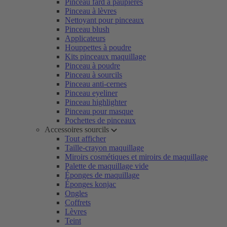
Pinceau fard à paupières
Pinceau à lèvres
Nettoyant pour pinceaux
Pinceau blush
Applicateurs
Houppettes à poudre
Kits pinceaux maquillage
Pinceau à poudre
Pinceau à sourcils
Pinceau anti-cernes
Pinceau eyeliner
Pinceau highlighter
Pinceau pour masque
Pochettes de pinceaux
Accessoires sourcils
Tout afficher
Taille-crayon maquillage
Miroirs cosmétiques et miroirs de maquillage
Palette de maquillage vide
Éponges de maquillage
Éponges konjac
Ongles
Coffrets
Lèvres
Teint