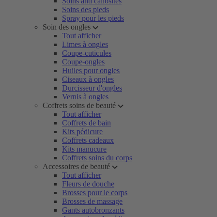
Soins anti callosités
Soins des pieds
Spray pour les pieds
Soin des ongles
Tout afficher
Limes à ongles
Coupe-cuticules
Coupe-ongles
Huiles pour ongles
Ciseaux à ongles
Durcisseur d'ongles
Vernis à ongles
Coffrets soins de beauté
Tout afficher
Coffrets de bain
Kits pédicure
Coffrets cadeaux
Kits manucure
Coffrets soins du corps
Accessoires de beauté
Tout afficher
Fleurs de douche
Brosses pour le corps
Brosses de massage
Gants autobronzants