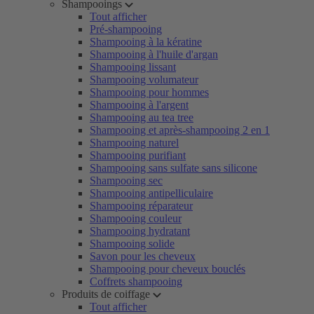
Shampooings
Tout afficher
Pré-shampooing
Shampooing à la kératine
Shampooing à l'huile d'argan
Shampooing lissant
Shampooing volumateur
Shampooing pour hommes
Shampooing à l'argent
Shampooing au tea tree
Shampooing et après-shampooing 2 en 1
Shampooing naturel
Shampooing purifiant
Shampooing sans sulfate sans silicone
Shampooing sec
Shampooing antipelliculaire
Shampooing réparateur
Shampooing couleur
Shampooing hydratant
Shampooing solide
Savon pour les cheveux
Shampooing pour cheveux bouclés
Coffrets shampooing
Produits de coiffage
Tout afficher