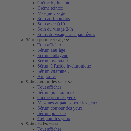
Crème hydratante
Crème teintée
Masque visage
Soin anti-boutons
Soin avec Q10
Soin du visage 24h
Soins du visage sans parabènes
Sérum pour le visage
Tout afficher
Sérum anti-âge
Sérum collagène
Sérum hydratant
Sérum à l'acide hyaluronique
Sérum vitamine C
Ampoules
Soin contour des yeux
Tout afficher
Sérum pour sourcils
Crème pour les yeux
Masques & patchs pour les yeux
Sérum contour des yeux
Sérum pour cils
Gel pour les yeux
Soin des lèvres
Tout afficher