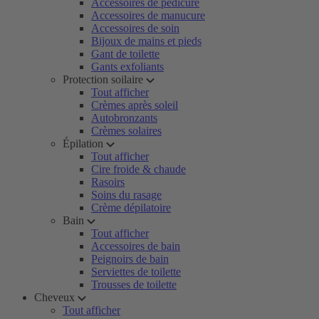
Accessoires de pédicure
Accessoires de manucure
Accessoires de soin
Bijoux de mains et pieds
Gant de toilette
Gants exfoliants
Protection soilaire
Tout afficher
Crèmes après soleil
Autobronzants
Crèmes solaires
Épilation
Tout afficher
Cire froide & chaude
Rasoirs
Soins du rasage
Crème dépilatoire
Bain
Tout afficher
Accessoires de bain
Peignoirs de bain
Serviettes de toilette
Trousses de toilette
Cheveux
Tout afficher