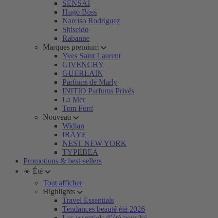
SENSAI
Hugo Boss
Narciso Rodriguez
Shiseido
Rabanne
Marques premium
Yves Saint Laurent
GIVENCHY
GUERLAIN
Parfums de Marly
INITIO Parfums Privés
La Mer
Tom Ford
Nouveau
Widian
IRÄYE
NEST NEW YORK
TYPEBEA
Promotions & best-sellers
☀️ Été
Tout afficher
Highlights
Travel Essentials
Tendances beauté été 2026
Les essentiels d’été pour lui