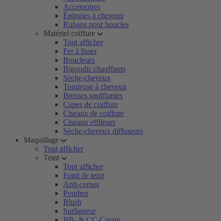
Accessoires
Épingles à cheveux
Rubans pour boucles
Matériel coiffure
Tout afficher
Fer à lisser
Boucleurs
Bigoudis chauffants
Sèche-cheveux
Tondeuse à cheveux
Brosses soufflantes
Capes de coiffure
Ciseaux de coiffure
Ciseaux effileurs
Sèche-cheveux diffuseurs
Maquillage
Tout afficher
Teint
Tout afficher
Fond de teint
Anti-cernes
Poudres
Blush
Surligneur
BB- & CC-Cream