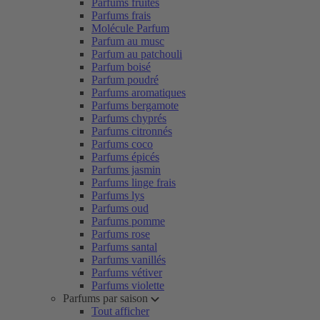
Parfums fruités
Parfums frais
Molécule Parfum
Parfum au musc
Parfum au patchouli
Parfum boisé
Parfum poudré
Parfums aromatiques
Parfums bergamote
Parfums chyprés
Parfums citronnés
Parfums coco
Parfums épicés
Parfums jasmin
Parfums linge frais
Parfums lys
Parfums oud
Parfums pomme
Parfums rose
Parfums santal
Parfums vanillés
Parfums vétiver
Parfums violette
Parfums par saison
Tout afficher