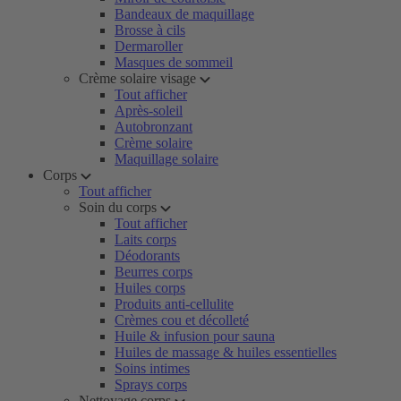
Bandeaux de maquillage
Brosse à cils
Dermaroller
Masques de sommeil
Crème solaire visage
Tout afficher
Après-soleil
Autobronzant
Crème solaire
Maquillage solaire
Corps
Tout afficher
Soin du corps
Tout afficher
Laits corps
Déodorants
Beurres corps
Huiles corps
Produits anti-cellulite
Crèmes cou et décolleté
Huile & infusion pour sauna
Huiles de massage & huiles essentielles
Soins intimes
Sprays corps
Nettoyage corps