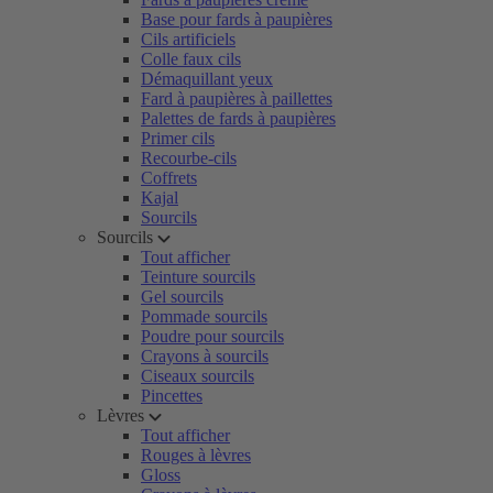
Base pour fards à paupières
Cils artificiels
Colle faux cils
Démaquillant yeux
Fard à paupières à paillettes
Palettes de fards à paupières
Primer cils
Recourbe-cils
Coffrets
Kajal
Sourcils
Sourcils
Tout afficher
Teinture sourcils
Gel sourcils
Pommade sourcils
Poudre pour sourcils
Crayons à sourcils
Ciseaux sourcils
Pincettes
Lèvres
Tout afficher
Rouges à lèvres
Gloss