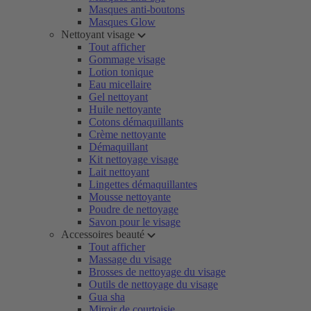
Masques anti-boutons
Masques Glow
Nettoyant visage
Tout afficher
Gommage visage
Lotion tonique
Eau micellaire
Gel nettoyant
Huile nettoyante
Cotons démaquillants
Crème nettoyante
Démaquillant
Kit nettoyage visage
Lait nettoyant
Lingettes démaquillantes
Mousse nettoyante
Poudre de nettoyage
Savon pour le visage
Accessoires beauté
Tout afficher
Massage du visage
Brosses de nettoyage du visage
Outils de nettoyage du visage
Gua sha
Miroir de courtoisie