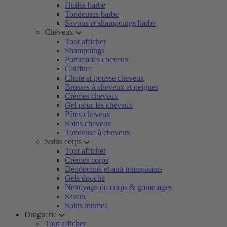
Huiles barbe
Tondeuses barbe
Savons et shampoings barbe
Cheveux
Tout afficher
Shampoings
Pommades cheveux
Coiffure
Chute et pousse cheveux
Brosses à cheveux et peignes
Crèmes cheveux
Gel pour les cheveux
Pâtes cheveux
Soins cheveux
Tondeuse à cheveux
Soins corps
Tout afficher
Crèmes corps
Déodorants et anti-transpirants
Gels douche
Nettoyage du corps & gommages
Savon
Soins intimes
Droguerie
Tout afficher