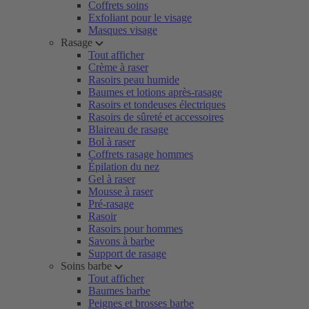
Coffrets soins
Exfoliant pour le visage
Masques visage
Rasage
Tout afficher
Crème à raser
Rasoirs peau humide
Baumes et lotions après-rasage
Rasoirs et tondeuses électriques
Rasoirs de sûreté et accessoires
Blaireau de rasage
Bol à raser
Coffrets rasage hommes
Épilation du nez
Gel à raser
Mousse à raser
Pré-rasage
Rasoir
Rasoirs pour hommes
Savons à barbe
Support de rasage
Soins barbe
Tout afficher
Baumes barbe
Peignes et brosses barbe