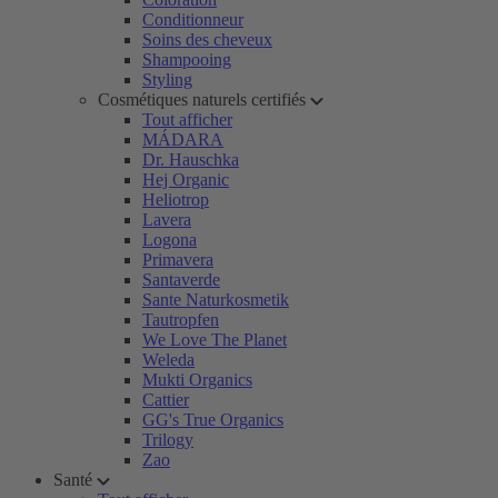
Conditionneur
Soins des cheveux
Shampooing
Styling
Cosmétiques naturels certifiés
Tout afficher
MÁDARA
Dr. Hauschka
Hej Organic
Heliotrop
Lavera
Logona
Primavera
Santaverde
Sante Naturkosmetik
Tautropfen
We Love The Planet
Weleda
Mukti Organics
Cattier
GG's True Organics
Trilogy
Zao
Santé