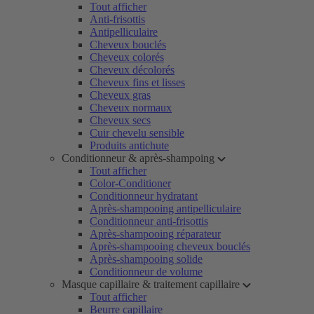
Tout afficher
Anti-frisottis
Antipelliculaire
Cheveux bouclés
Cheveux colorés
Cheveux décolorés
Cheveux fins et lisses
Cheveux gras
Cheveux normaux
Cheveux secs
Cuir chevelu sensible
Produits antichute
Conditionneur & après-shampoing
Tout afficher
Color-Conditioner
Conditionneur hydratant
Après-shampooing antipelliculaire
Conditionneur anti-frisottis
Après-shampooing réparateur
Après-shampooing cheveux bouclés
Après-shampooing solide
Conditionneur de volume
Masque capillaire & traitement capillaire
Tout afficher
Beurre capillaire