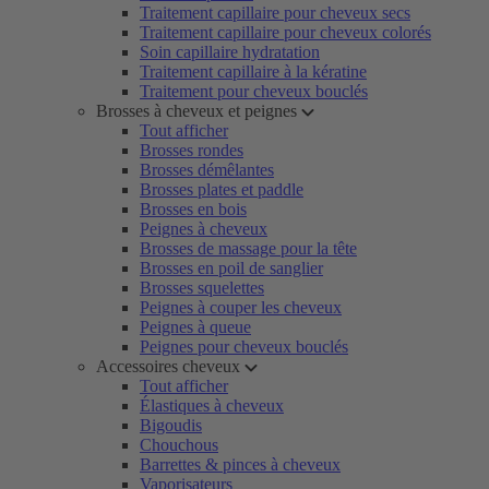
Traitement capillaire pour cheveux secs
Traitement capillaire pour cheveux colorés
Soin capillaire hydratation
Traitement capillaire à la kératine
Traitement pour cheveux bouclés
Brosses à cheveux et peignes
Tout afficher
Brosses rondes
Brosses démêlantes
Brosses plates et paddle
Brosses en bois
Peignes à cheveux
Brosses de massage pour la tête
Brosses en poil de sanglier
Brosses squelettes
Peignes à couper les cheveux
Peignes à queue
Peignes pour cheveux bouclés
Accessoires cheveux
Tout afficher
Élastiques à cheveux
Bigoudis
Chouchous
Barrettes & pinces à cheveux
Vaporisateurs