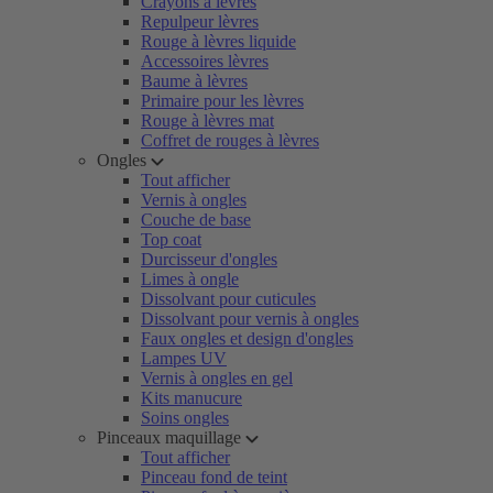
Crayons à lèvres
Repulpeur lèvres
Rouge à lèvres liquide
Accessoires lèvres
Baume à lèvres
Primaire pour les lèvres
Rouge à lèvres mat
Coffret de rouges à lèvres
Ongles
Tout afficher
Vernis à ongles
Couche de base
Top coat
Durcisseur d'ongles
Limes à ongle
Dissolvant pour cuticules
Dissolvant pour vernis à ongles
Faux ongles et design d'ongles
Lampes UV
Vernis à ongles en gel
Kits manucure
Soins ongles
Pinceaux maquillage
Tout afficher
Pinceau fond de teint