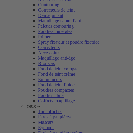
Contouring
Correcteurs de teint
Démaquillant
Maquillage camouflant
Palettes contouring
Poudres minérales
Primer
Spray fixateur et poudre fixatrice
Correcteurs
Accessoires
Maquillage anti-âge
Bronzers
Fond de teint compact
Fond de teint crème
Enlumineurs
Fond de teint fluide
Poudres compactes
Poudres libres
Coffrets maquillage
Yeux
Tout afficher
Fards à paupières
Mascara
Eyeliner
Fards à paupières crème