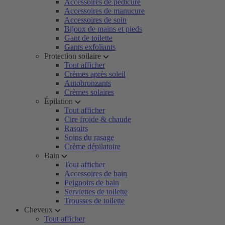
Accessoires de pédicure
Accessoires de manucure
Accessoires de soin
Bijoux de mains et pieds
Gant de toilette
Gants exfoliants
Protection soilaire
Tout afficher
Crèmes après soleil
Autobronzants
Crèmes solaires
Épilation
Tout afficher
Cire froide & chaude
Rasoirs
Soins du rasage
Crème dépilatoire
Bain
Tout afficher
Accessoires de bain
Peignoirs de bain
Serviettes de toilette
Trousses de toilette
Cheveux
Tout afficher