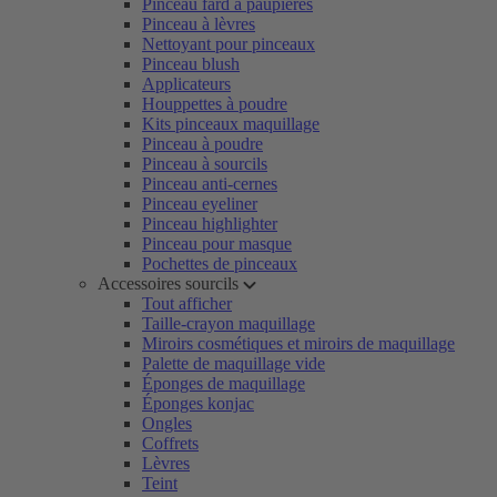
Pinceau fard à paupières
Pinceau à lèvres
Nettoyant pour pinceaux
Pinceau blush
Applicateurs
Houppettes à poudre
Kits pinceaux maquillage
Pinceau à poudre
Pinceau à sourcils
Pinceau anti-cernes
Pinceau eyeliner
Pinceau highlighter
Pinceau pour masque
Pochettes de pinceaux
Accessoires sourcils
Tout afficher
Taille-crayon maquillage
Miroirs cosmétiques et miroirs de maquillage
Palette de maquillage vide
Éponges de maquillage
Éponges konjac
Ongles
Coffrets
Lèvres
Teint