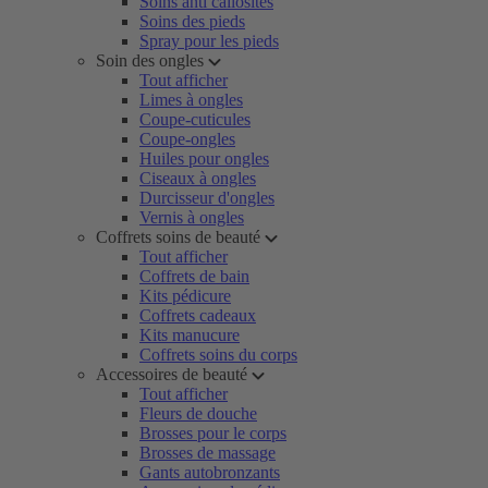
Soins anti callosités
Soins des pieds
Spray pour les pieds
Soin des ongles
Tout afficher
Limes à ongles
Coupe-cuticules
Coupe-ongles
Huiles pour ongles
Ciseaux à ongles
Durcisseur d'ongles
Vernis à ongles
Coffrets soins de beauté
Tout afficher
Coffrets de bain
Kits pédicure
Coffrets cadeaux
Kits manucure
Coffrets soins du corps
Accessoires de beauté
Tout afficher
Fleurs de douche
Brosses pour le corps
Brosses de massage
Gants autobronzants