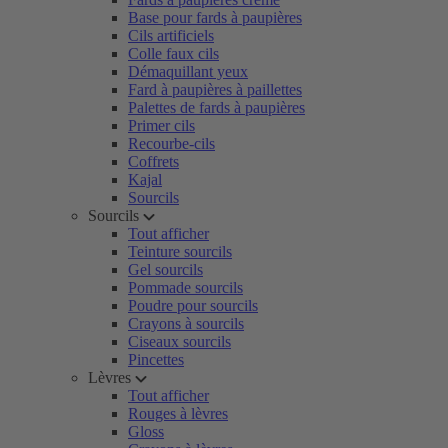
Base pour fards à paupières
Cils artificiels
Colle faux cils
Démaquillant yeux
Fard à paupières à paillettes
Palettes de fards à paupières
Primer cils
Recourbe-cils
Coffrets
Kajal
Sourcils
Sourcils
Tout afficher
Teinture sourcils
Gel sourcils
Pommade sourcils
Poudre pour sourcils
Crayons à sourcils
Ciseaux sourcils
Pincettes
Lèvres
Tout afficher
Rouges à lèvres
Gloss