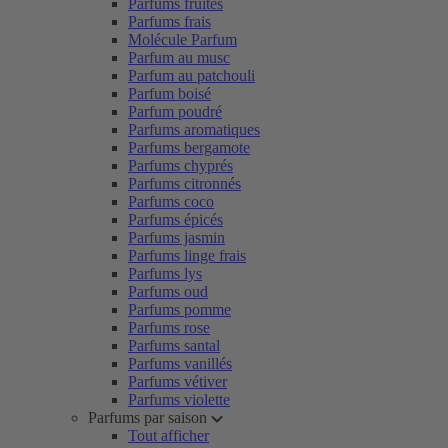
Parfums fruités
Parfums frais
Molécule Parfum
Parfum au musc
Parfum au patchouli
Parfum boisé
Parfum poudré
Parfums aromatiques
Parfums bergamote
Parfums chyprés
Parfums citronnés
Parfums coco
Parfums épicés
Parfums jasmin
Parfums linge frais
Parfums lys
Parfums oud
Parfums pomme
Parfums rose
Parfums santal
Parfums vanillés
Parfums vétiver
Parfums violette
Parfums par saison
Tout afficher