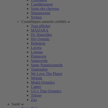
Conditionneur
Soins des cheveux
Shampooing
Styling
Cosmétiques naturels certifiés
Tout afficher
MÁDARA
Dr. Hauschka
Hej Organic
Heliotrop
Lavera
Logona
Primavera
Santaverde
Sante Naturkosmetik
Tautropfen
We Love The Planet
Weleda
Mukti Organics
Cattier
GG's True Organics
Trilogy
Zao
Santé