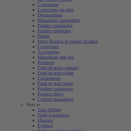
Contouring
Correcteurs de teint
Démaquillant
Maquillage camouflant
Palettes contouring
Poudres minérales
Primer
Spray fixateur et poudre fixatrice
Correcteurs
Accessoires
Maquillage anti-âge
Bronzers
Fond de teint compact
Fond de teint crème
Enlumineurs
Fond de teint fluide
Poudres compactes
Poudres libres
Coffrets maquillage
Yeux
Tout afficher
Fards à paupières
Mascara
Eyeliner
Fards à paupières crème