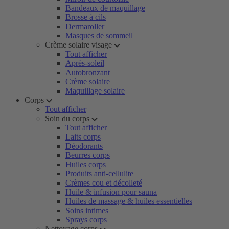
Bandeaux de maquillage
Brosse à cils
Dermaroller
Masques de sommeil
Crème solaire visage
Tout afficher
Après-soleil
Autobronzant
Crème solaire
Maquillage solaire
Corps
Tout afficher
Soin du corps
Tout afficher
Laits corps
Déodorants
Beurres corps
Huiles corps
Produits anti-cellulite
Crèmes cou et décolleté
Huile & infusion pour sauna
Huiles de massage & huiles essentielles
Soins intimes
Sprays corps
Nettoyage corps