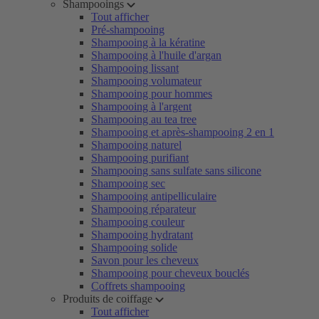
Shampooings
Tout afficher
Pré-shampooing
Shampooing à la kératine
Shampooing à l'huile d'argan
Shampooing lissant
Shampooing volumateur
Shampooing pour hommes
Shampooing à l'argent
Shampooing au tea tree
Shampooing et après-shampooing 2 en 1
Shampooing naturel
Shampooing purifiant
Shampooing sans sulfate sans silicone
Shampooing sec
Shampooing antipelliculaire
Shampooing réparateur
Shampooing couleur
Shampooing hydratant
Shampooing solide
Savon pour les cheveux
Shampooing pour cheveux bouclés
Coffrets shampooing
Produits de coiffage
Tout afficher