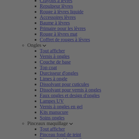
Crayons à lèvres
Repulpeur lèvres
Rouge à lèvres liquide
Accessoires lèvres
Baume à lèvres
Primaire pour les lèvres
Rouge à lèvres mat
Coffret de rouges à lèvres
Ongles
Tout afficher
Vernis à ongles
Couche de base
Top coat
Durcisseur d'ongles
Limes à ongle
Dissolvant pour cuticules
Dissolvant pour vernis à ongles
Faux ongles et design d'ongles
Lampes UV
Vernis à ongles en gel
Kits manucure
Soins ongles
Pinceaux maquillage
Tout afficher
Pinceau fond de teint