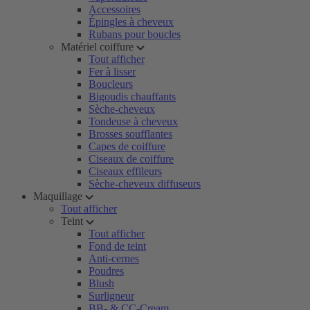
Accessoires
Épingles à cheveux
Rubans pour boucles
Matériel coiffure
Tout afficher
Fer à lisser
Boucleurs
Bigoudis chauffants
Sèche-cheveux
Tondeuse à cheveux
Brosses soufflantes
Capes de coiffure
Ciseaux de coiffure
Ciseaux effileurs
Sèche-cheveux diffuseurs
Maquillage
Tout afficher
Teint
Tout afficher
Fond de teint
Anti-cernes
Poudres
Blush
Surligneur
BB- & CC-Cream