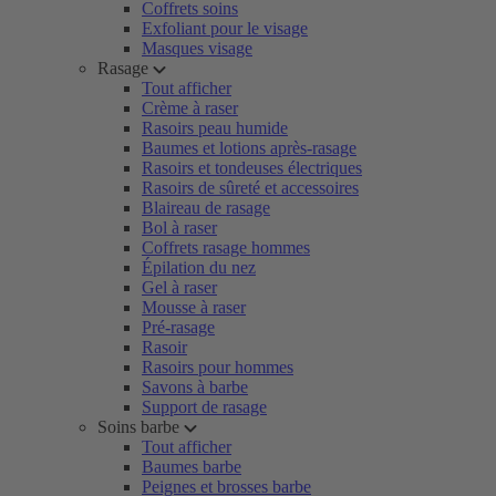
Coffrets soins
Exfoliant pour le visage
Masques visage
Rasage
Tout afficher
Crème à raser
Rasoirs peau humide
Baumes et lotions après-rasage
Rasoirs et tondeuses électriques
Rasoirs de sûreté et accessoires
Blaireau de rasage
Bol à raser
Coffrets rasage hommes
Épilation du nez
Gel à raser
Mousse à raser
Pré-rasage
Rasoir
Rasoirs pour hommes
Savons à barbe
Support de rasage
Soins barbe
Tout afficher
Baumes barbe
Peignes et brosses barbe