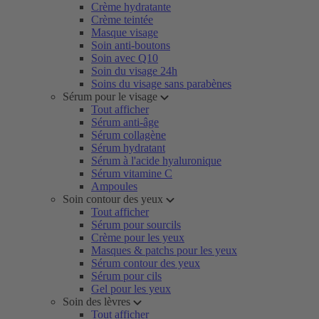
Crème hydratante
Crème teintée
Masque visage
Soin anti-boutons
Soin avec Q10
Soin du visage 24h
Soins du visage sans parabènes
Sérum pour le visage
Tout afficher
Sérum anti-âge
Sérum collagène
Sérum hydratant
Sérum à l'acide hyaluronique
Sérum vitamine C
Ampoules
Soin contour des yeux
Tout afficher
Sérum pour sourcils
Crème pour les yeux
Masques & patchs pour les yeux
Sérum contour des yeux
Sérum pour cils
Gel pour les yeux
Soin des lèvres
Tout afficher