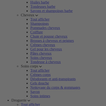
Huiles barbe
Tondeuses barbe
Savons et shampoings barbe
Cheveux
Tout afficher
Shampoings
Pommades cheveux
Coiffure
Chute et pousse cheveux
Brosses à cheveux et peignes
Crèmes cheveux
Gel pour les cheveux
Pâtes cheveux
Soins cheveux
Tondeuse à cheveux
Soins corps
Tout afficher
Crèmes corps
Déodorants et anti-transpirants
Gels douche
Nettoyage du corps & gommages
Savon
Soins intimes
Droguerie
Tout afficher