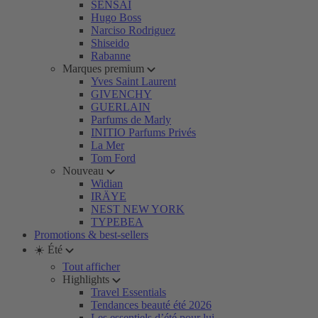
SENSAI
Hugo Boss
Narciso Rodriguez
Shiseido
Rabanne
Marques premium
Yves Saint Laurent
GIVENCHY
GUERLAIN
Parfums de Marly
INITIO Parfums Privés
La Mer
Tom Ford
Nouveau
Widian
IRÄYE
NEST NEW YORK
TYPEBEA
Promotions & best-sellers
☀️ Été
Tout afficher
Highlights
Travel Essentials
Tendances beauté été 2026
Les essentiels d’été pour lui