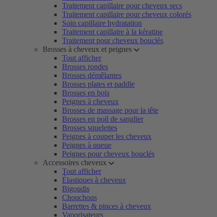
Traitement capillaire pour cheveux secs
Traitement capillaire pour cheveux colorés
Soin capillaire hydratation
Traitement capillaire à la kératine
Traitement pour cheveux bouclés
Brosses à cheveux et peignes
Tout afficher
Brosses rondes
Brosses démêlantes
Brosses plates et paddle
Brosses en bois
Peignes à cheveux
Brosses de massage pour la tête
Brosses en poil de sanglier
Brosses squelettes
Peignes à couper les cheveux
Peignes à queue
Peignes pour cheveux bouclés
Accessoires cheveux
Tout afficher
Élastiques à cheveux
Bigoudis
Chouchous
Barrettes & pinces à cheveux
Vaporisateurs