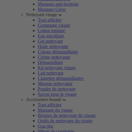
Masques anti-boutons
Masques Glow
Nettoyant visage
Tout afficher
Gommage visage
Lotion tonique
Eau micellaire
Gel nettoyant
Huile nettoyante
Cotons démaquillants
Crème nettoyante
Démaquillant
Kit nettoyage visage
Lait nettoyant
Lingettes démaquillantes
Mousse nettoyante
Poudre de nettoyage
Savon pour le visage
Accessoires beauté
Tout afficher
Massage du visage
Brosses de nettoyage du visage
Outils de nettoyage du visage
Gua sha
Miroir de courtoisie