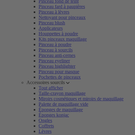
Pinceau fond de teint
Pinceau fard à paupières
Pinceau à lèvres
Nettoyant pour pinceaux
Pinceau blush
Applicateurs
Houppettes à poudre
Kits pinceaux maquillage
Pinceau à poudre
Pinceau à sourcils
Pinceau anti-cernes
Pinceau eyeliner
Pinceau highlighter
Pinceau pour masque
Pochettes de pinceaux
Accessoires sourcils
Tout afficher
Taille-crayon maquillage
Miroirs cosmétiques et miroirs de maquillage
Palette de maquillage vide
Éponges de maquillage
Éponges konjac
Ongles
Coffrets
Lèvres