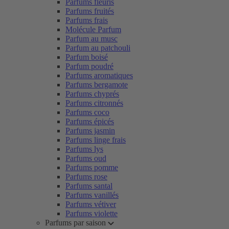
Parfums fleuris
Parfums fruités
Parfums frais
Molécule Parfum
Parfum au musc
Parfum au patchouli
Parfum boisé
Parfum poudré
Parfums aromatiques
Parfums bergamote
Parfums chyprés
Parfums citronnés
Parfums coco
Parfums épicés
Parfums jasmin
Parfums linge frais
Parfums lys
Parfums oud
Parfums pomme
Parfums rose
Parfums santal
Parfums vanillés
Parfums vétiver
Parfums violette
Parfums par saison