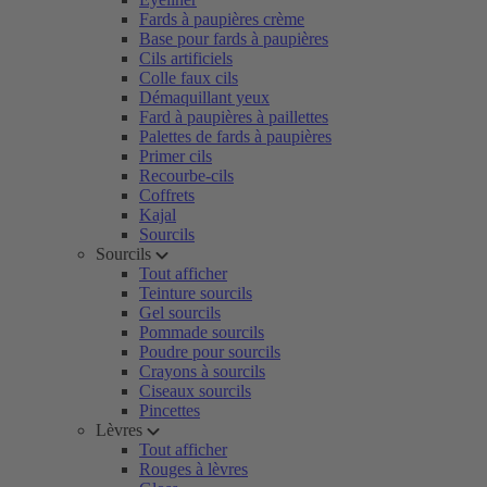
Fards à paupières crème
Base pour fards à paupières
Cils artificiels
Colle faux cils
Démaquillant yeux
Fard à paupières à paillettes
Palettes de fards à paupières
Primer cils
Recourbe-cils
Coffrets
Kajal
Sourcils
Sourcils
Tout afficher
Teinture sourcils
Gel sourcils
Pommade sourcils
Poudre pour sourcils
Crayons à sourcils
Ciseaux sourcils
Pincettes
Lèvres
Tout afficher
Rouges à lèvres