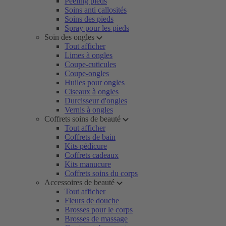
Peeling pieds
Soins anti callosités
Soins des pieds
Spray pour les pieds
Soin des ongles
Tout afficher
Limes à ongles
Coupe-cuticules
Coupe-ongles
Huiles pour ongles
Ciseaux à ongles
Durcisseur d'ongles
Vernis à ongles
Coffrets soins de beauté
Tout afficher
Coffrets de bain
Kits pédicure
Coffrets cadeaux
Kits manucure
Coffrets soins du corps
Accessoires de beauté
Tout afficher
Fleurs de douche
Brosses pour le corps
Brosses de massage