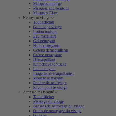
Masques anti-âge
Masques anti-boutons
Masques Glow
Nettoyant visage
Tout afficher
Gommage visage
Lotion tonique
Eau micellaire
Gel nettoyant
Huile nettoyante
Cotons démaquillants
Crème nettoyante
Démaquillant
Kit nettoyage visage
Lait nettoyant
Lingettes démaquillantes
Mousse nettoyante
Poudre de nettoyage
Savon pour le visage
Accessoires beauté
Tout afficher
Massage du visage
Brosses de nettoyage du visage
Outils de nettoyage du visage
Gua sha