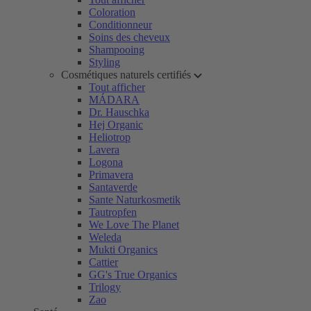
Coloration
Conditionneur
Soins des cheveux
Shampooing
Styling
Cosmétiques naturels certifiés
Tout afficher
MÁDARA
Dr. Hauschka
Hej Organic
Heliotrop
Lavera
Logona
Primavera
Santaverde
Sante Naturkosmetik
Tautropfen
We Love The Planet
Weleda
Mukti Organics
Cattier
GG's True Organics
Trilogy
Zao