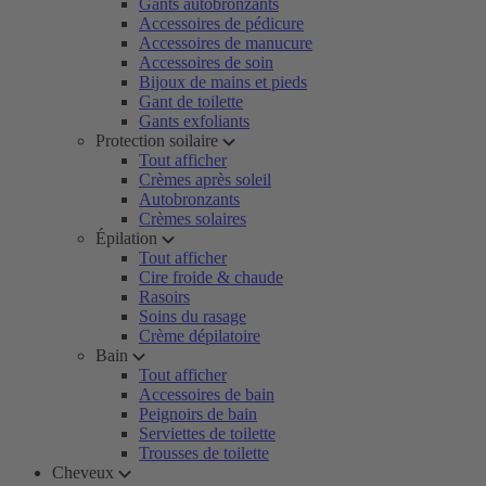
Gants autobronzants
Accessoires de pédicure
Accessoires de manucure
Accessoires de soin
Bijoux de mains et pieds
Gant de toilette
Gants exfoliants
Protection soilaire
Tout afficher
Crèmes après soleil
Autobronzants
Crèmes solaires
Épilation
Tout afficher
Cire froide & chaude
Rasoirs
Soins du rasage
Crème dépilatoire
Bain
Tout afficher
Accessoires de bain
Peignoirs de bain
Serviettes de toilette
Trousses de toilette
Cheveux