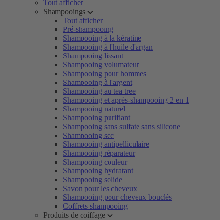
Tout afficher
Shampooings
Tout afficher
Pré-shampooing
Shampooing à la kératine
Shampooing à l'huile d'argan
Shampooing lissant
Shampooing volumateur
Shampooing pour hommes
Shampooing à l'argent
Shampooing au tea tree
Shampooing et après-shampooing 2 en 1
Shampooing naturel
Shampooing purifiant
Shampooing sans sulfate sans silicone
Shampooing sec
Shampooing antipelliculaire
Shampooing réparateur
Shampooing couleur
Shampooing hydratant
Shampooing solide
Savon pour les cheveux
Shampooing pour cheveux bouclés
Coffrets shampooing
Produits de coiffage