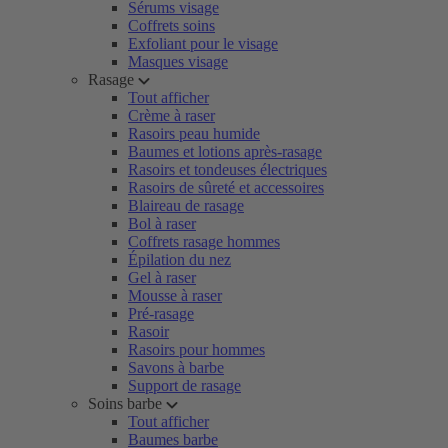
Sérums visage
Coffrets soins
Exfoliant pour le visage
Masques visage
Rasage
Tout afficher
Crème à raser
Rasoirs peau humide
Baumes et lotions après-rasage
Rasoirs et tondeuses électriques
Rasoirs de sûreté et accessoires
Blaireau de rasage
Bol à raser
Coffrets rasage hommes
Épilation du nez
Gel à raser
Mousse à raser
Pré-rasage
Rasoir
Rasoirs pour hommes
Savons à barbe
Support de rasage
Soins barbe
Tout afficher
Baumes barbe