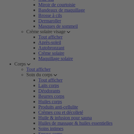
Miroir de courtoisie
Bandeaux de maquillage
Brosse à cils
Dermaroller
Masques de sommeil
Crème solaire visage
Tout afficher
Après-soleil
Autobronzant
Crème solaire
Maquillage solaire
Corps
Tout afficher
Soin du corps
Tout afficher
Laits corps
Déodorants
Beurres corps
Huiles corps
Produits anti-cellulite
Crèmes cou et décolleté
Huile & infusion pour sauna
Huiles de massage & huiles essentielles
Soins intimes
Sprays corps