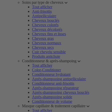
Soins par type de cheveux
Tout afficher
Anti-frisottis
Antipelliculaire
Cheveux bouclés
Cheveux colorés
Cheveux décolorés
Cheveux fins et lisses
Cheveux gras
Cheveux normaux
Cheveux secs
Cuir chevelu sensible
Produits antichute
Conditionneur & après-shampoing
Tout afficher
Color-Conditioner
Conditionneur hydratant
Après-shampooing antipelliculaire
Conditionneur anti-frisottis
Après-shampooing réparateur
Après-shampooing cheveux bouclés
Après-shampooing solide
Conditionneur de volume
Masque capillaire & traitement capillaire
Tout afficher