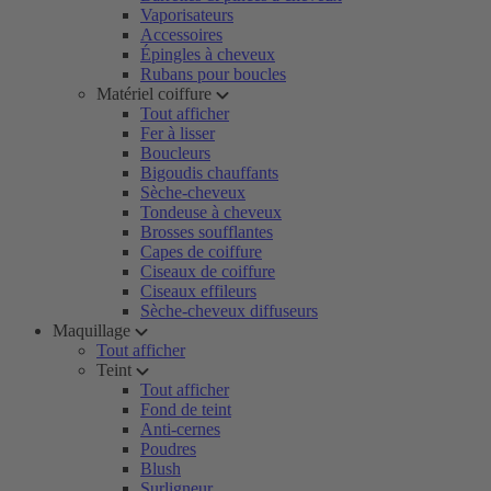
Vaporisateurs
Accessoires
Épingles à cheveux
Rubans pour boucles
Matériel coiffure
Tout afficher
Fer à lisser
Boucleurs
Bigoudis chauffants
Sèche-cheveux
Tondeuse à cheveux
Brosses soufflantes
Capes de coiffure
Ciseaux de coiffure
Ciseaux effileurs
Sèche-cheveux diffuseurs
Maquillage
Tout afficher
Teint
Tout afficher
Fond de teint
Anti-cernes
Poudres
Blush
Surligneur