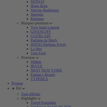
SENSAI
Hugo Boss
Narciso Rodriguez
Shiseido
Rabanne
Marques premium
Yves Saint Laurent
GIVENCHY
GUERLAIN
Parfums de Marly
INITIO Parfums Privés
La Mer
Tom Ford
Nouveau
Widian
IRÄYE
NEST NEW YORK
Farmacy Beauty
TYPEBEA
Promos
☀️ Été
Tout afficher
Highlights
Travel Essentials
Tendances beauté été 2026