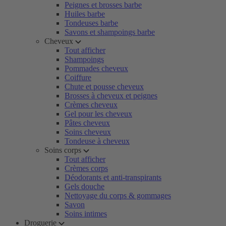
Peignes et brosses barbe
Huiles barbe
Tondeuses barbe
Savons et shampoings barbe
Cheveux
Tout afficher
Shampoings
Pommades cheveux
Coiffure
Chute et pousse cheveux
Brosses à cheveux et peignes
Crèmes cheveux
Gel pour les cheveux
Pâtes cheveux
Soins cheveux
Tondeuse à cheveux
Soins corps
Tout afficher
Crèmes corps
Déodorants et anti-transpirants
Gels douche
Nettoyage du corps & gommages
Savon
Soins intimes
Droguerie