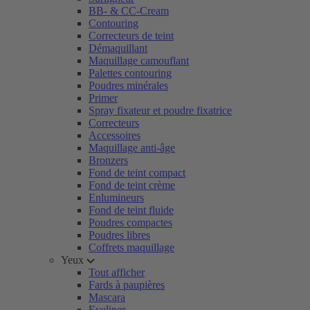
BB- & CC-Cream
Contouring
Correcteurs de teint
Démaquillant
Maquillage camouflant
Palettes contouring
Poudres minérales
Primer
Spray fixateur et poudre fixatrice
Correcteurs
Accessoires
Maquillage anti-âge
Bronzers
Fond de teint compact
Fond de teint crème
Enlumineurs
Fond de teint fluide
Poudres compactes
Poudres libres
Coffrets maquillage
Yeux
Tout afficher
Fards à paupières
Mascara
Eyeliner