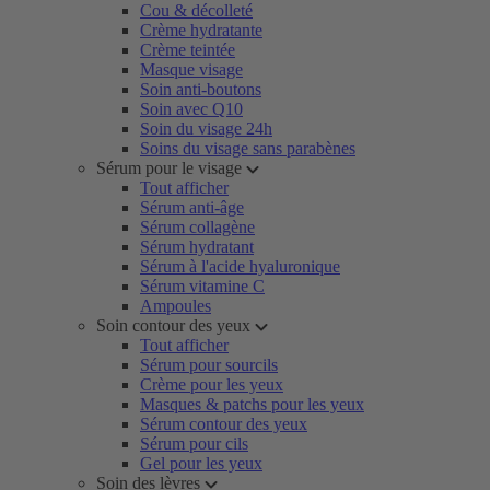
Cou & décolleté
Crème hydratante
Crème teintée
Masque visage
Soin anti-boutons
Soin avec Q10
Soin du visage 24h
Soins du visage sans parabènes
Sérum pour le visage
Tout afficher
Sérum anti-âge
Sérum collagène
Sérum hydratant
Sérum à l'acide hyaluronique
Sérum vitamine C
Ampoules
Soin contour des yeux
Tout afficher
Sérum pour sourcils
Crème pour les yeux
Masques & patchs pour les yeux
Sérum contour des yeux
Sérum pour cils
Gel pour les yeux
Soin des lèvres