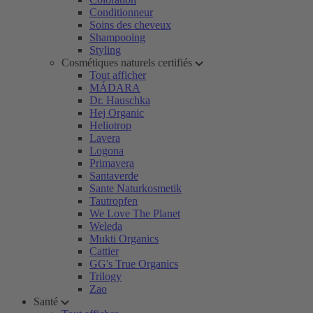
Conditionneur
Soins des cheveux
Shampooing
Styling
Cosmétiques naturels certifiés
Tout afficher
MÁDARA
Dr. Hauschka
Hej Organic
Heliotrop
Lavera
Logona
Primavera
Santaverde
Sante Naturkosmetik
Tautropfen
We Love The Planet
Weleda
Mukti Organics
Cattier
GG's True Organics
Trilogy
Zao
Santé