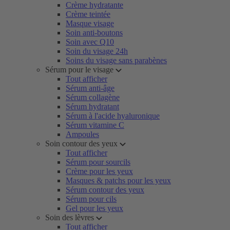
Crème hydratante
Crème teintée
Masque visage
Soin anti-boutons
Soin avec Q10
Soin du visage 24h
Soins du visage sans parabènes
Sérum pour le visage
Tout afficher
Sérum anti-âge
Sérum collagène
Sérum hydratant
Sérum à l'acide hyaluronique
Sérum vitamine C
Ampoules
Soin contour des yeux
Tout afficher
Sérum pour sourcils
Crème pour les yeux
Masques & patchs pour les yeux
Sérum contour des yeux
Sérum pour cils
Gel pour les yeux
Soin des lèvres
Tout afficher