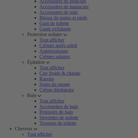
Accessoires de pédicure
Accessoires de manucure
Accessoires de soin
Bijoux de mains et pieds
Gant de toilette
Gants exfoliants
Protection soilaire
Tout afficher
Crèmes après soleil
Autobronzants
Crèmes solaires
Épilation
Tout afficher
Cire froide & chaude
Rasoirs
Soins du rasage
Crème dépilatoire
Bain
Tout afficher
Accessoires de bain
Peignoirs de bain
Serviettes de toilette
Trousses de toilette
Cheveux
Tout afficher