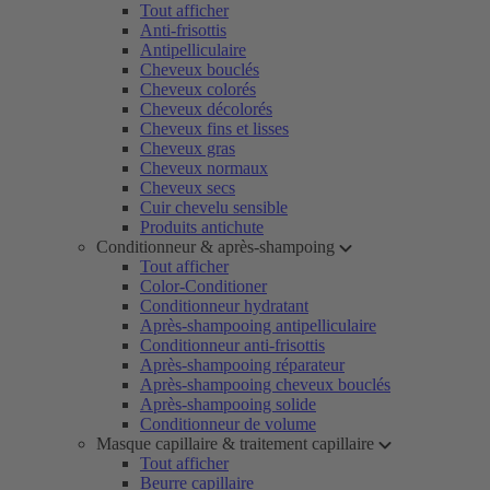
Tout afficher
Anti-frisottis
Antipelliculaire
Cheveux bouclés
Cheveux colorés
Cheveux décolorés
Cheveux fins et lisses
Cheveux gras
Cheveux normaux
Cheveux secs
Cuir chevelu sensible
Produits antichute
Conditionneur & après-shampoing
Tout afficher
Color-Conditioner
Conditionneur hydratant
Après-shampooing antipelliculaire
Conditionneur anti-frisottis
Après-shampooing réparateur
Après-shampooing cheveux bouclés
Après-shampooing solide
Conditionneur de volume
Masque capillaire & traitement capillaire
Tout afficher
Beurre capillaire