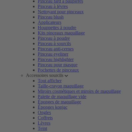
Pinceau fard à paupières
Pinceau à lèvres
Nettoyant pour pinceaux
Pinceau blush
Applicateurs
Houppettes à poudre
Kits pinceaux maquillage
Pinceau à poudre
Pinceau à sourcils
Pinceau anti-cernes
Pinceau eyeliner
Pinceau highlighter
Pinceau pour masque
Pochettes de pinceaux
Accessoires sourcils
Tout afficher
Taille-crayon maquillage
Miroirs cosmétiques et miroirs de maquillage
Palette de maquillage vide
Éponges de maquillage
Éponges konjac
Ongles
Coffrets
Lèvres
Teint