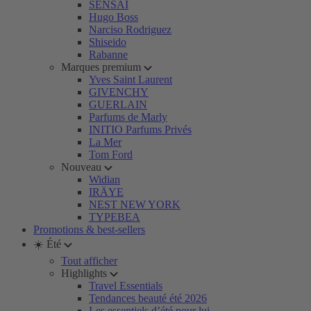
SENSAI
Hugo Boss
Narciso Rodriguez
Shiseido
Rabanne
Marques premium
Yves Saint Laurent
GIVENCHY
GUERLAIN
Parfums de Marly
INITIO Parfums Privés
La Mer
Tom Ford
Nouveau
Widian
IRÄYE
NEST NEW YORK
TYPEBEA
Promotions & best-sellers
☀️ Été
Tout afficher
Highlights
Travel Essentials
Tendances beauté été 2026
Les essentiels d’été pour lui