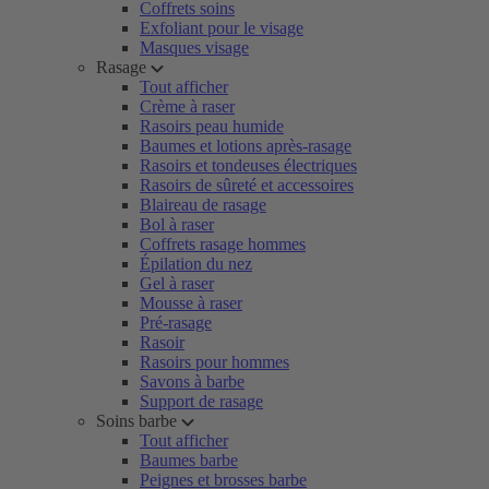
Coffrets soins
Exfoliant pour le visage
Masques visage
Rasage
Tout afficher
Crème à raser
Rasoirs peau humide
Baumes et lotions après-rasage
Rasoirs et tondeuses électriques
Rasoirs de sûreté et accessoires
Blaireau de rasage
Bol à raser
Coffrets rasage hommes
Épilation du nez
Gel à raser
Mousse à raser
Pré-rasage
Rasoir
Rasoirs pour hommes
Savons à barbe
Support de rasage
Soins barbe
Tout afficher
Baumes barbe
Peignes et brosses barbe