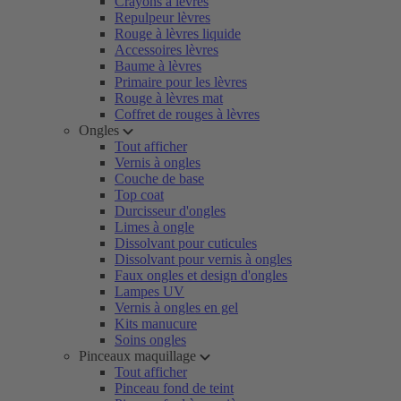
Crayons à lèvres
Repulpeur lèvres
Rouge à lèvres liquide
Accessoires lèvres
Baume à lèvres
Primaire pour les lèvres
Rouge à lèvres mat
Coffret de rouges à lèvres
Ongles
Tout afficher
Vernis à ongles
Couche de base
Top coat
Durcisseur d'ongles
Limes à ongle
Dissolvant pour cuticules
Dissolvant pour vernis à ongles
Faux ongles et design d'ongles
Lampes UV
Vernis à ongles en gel
Kits manucure
Soins ongles
Pinceaux maquillage
Tout afficher
Pinceau fond de teint