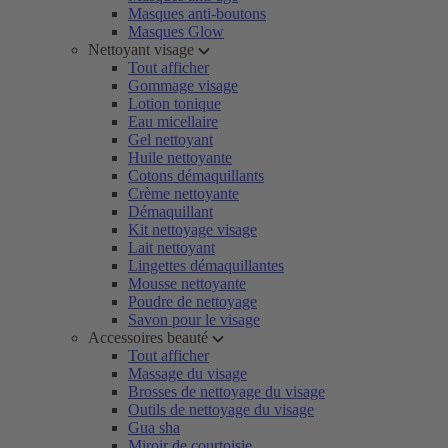
Masques anti-boutons
Masques Glow
Nettoyant visage
Tout afficher
Gommage visage
Lotion tonique
Eau micellaire
Gel nettoyant
Huile nettoyante
Cotons démaquillants
Crème nettoyante
Démaquillant
Kit nettoyage visage
Lait nettoyant
Lingettes démaquillantes
Mousse nettoyante
Poudre de nettoyage
Savon pour le visage
Accessoires beauté
Tout afficher
Massage du visage
Brosses de nettoyage du visage
Outils de nettoyage du visage
Gua sha
Miroir de courtoisie