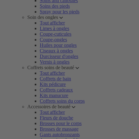
Soins anti callosités
Soins des pieds
Spray pour les pieds
Soin des ongles
Tout afficher
Limes à ongles
Coupe-cuticules
Coupe-ongles
Huiles pour ongles
Ciseaux à ongles
Durcisseur d'ongles
Vernis à ongles
Coffrets soins de beauté
Tout afficher
Coffrets de bain
Kits pédicure
Coffrets cadeaux
Kits manucure
Coffrets soins du corps
Accessoires de beauté
Tout afficher
Fleurs de douche
Brosses pour le corps
Brosses de massage
Gants autobronzants