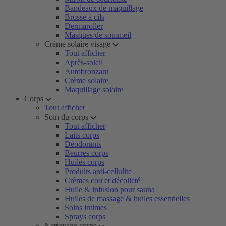
Bandeaux de maquillage
Brosse à cils
Dermaroller
Masques de sommeil
Crème solaire visage
Tout afficher
Après-soleil
Autobronzant
Crème solaire
Maquillage solaire
Corps
Tout afficher
Soin du corps
Tout afficher
Laits corps
Déodorants
Beurres corps
Huiles corps
Produits anti-cellulite
Crèmes cou et décolleté
Huile & infusion pour sauna
Huiles de massage & huiles essentielles
Soins intimes
Sprays corps
Nettoyage corps