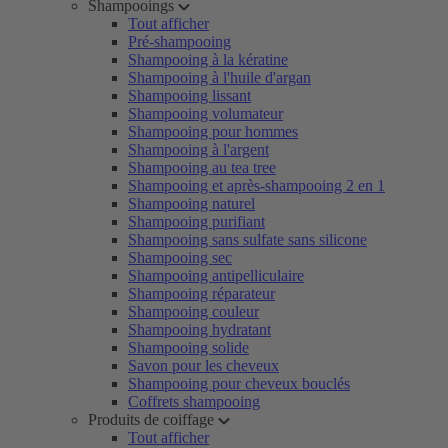
Shampooings
Tout afficher
Pré-shampooing
Shampooing à la kératine
Shampooing à l'huile d'argan
Shampooing lissant
Shampooing volumateur
Shampooing pour hommes
Shampooing à l'argent
Shampooing au tea tree
Shampooing et après-shampooing 2 en 1
Shampooing naturel
Shampooing purifiant
Shampooing sans sulfate sans silicone
Shampooing sec
Shampooing antipelliculaire
Shampooing réparateur
Shampooing couleur
Shampooing hydratant
Shampooing solide
Savon pour les cheveux
Shampooing pour cheveux bouclés
Coffrets shampooing
Produits de coiffage
Tout afficher