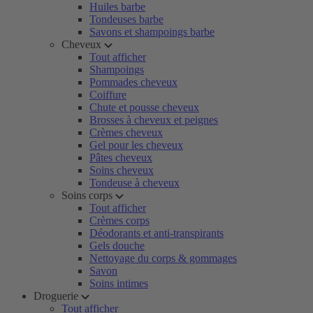
Huiles barbe
Tondeuses barbe
Savons et shampoings barbe
Cheveux
Tout afficher
Shampoings
Pommades cheveux
Coiffure
Chute et pousse cheveux
Brosses à cheveux et peignes
Crèmes cheveux
Gel pour les cheveux
Pâtes cheveux
Soins cheveux
Tondeuse à cheveux
Soins corps
Tout afficher
Crèmes corps
Déodorants et anti-transpirants
Gels douche
Nettoyage du corps & gommages
Savon
Soins intimes
Droguerie
Tout afficher