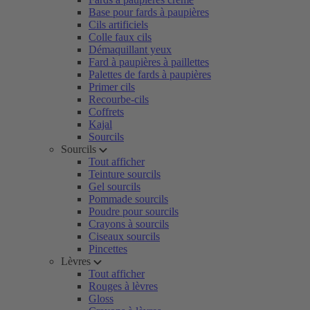
Base pour fards à paupières
Cils artificiels
Colle faux cils
Démaquillant yeux
Fard à paupières à paillettes
Palettes de fards à paupières
Primer cils
Recourbe-cils
Coffrets
Kajal
Sourcils
Sourcils
Tout afficher
Teinture sourcils
Gel sourcils
Pommade sourcils
Poudre pour sourcils
Crayons à sourcils
Ciseaux sourcils
Pincettes
Lèvres
Tout afficher
Rouges à lèvres
Gloss