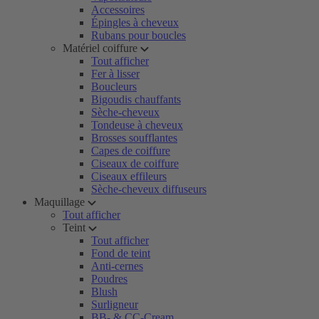
Accessoires
Épingles à cheveux
Rubans pour boucles
Matériel coiffure
Tout afficher
Fer à lisser
Boucleurs
Bigoudis chauffants
Sèche-cheveux
Tondeuse à cheveux
Brosses soufflantes
Capes de coiffure
Ciseaux de coiffure
Ciseaux effileurs
Sèche-cheveux diffuseurs
Maquillage
Tout afficher
Teint
Tout afficher
Fond de teint
Anti-cernes
Poudres
Blush
Surligneur
BB- & CC-Cream