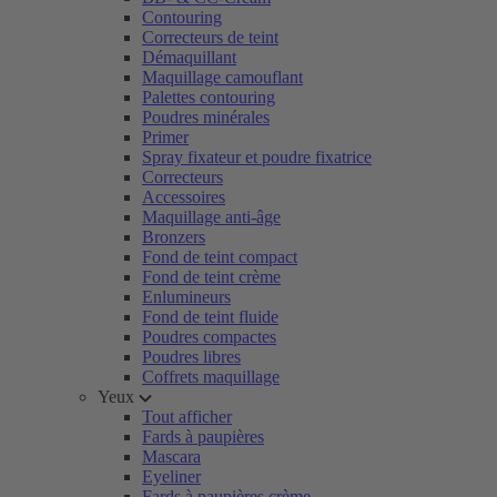
Contouring
Correcteurs de teint
Démaquillant
Maquillage camouflant
Palettes contouring
Poudres minérales
Primer
Spray fixateur et poudre fixatrice
Correcteurs
Accessoires
Maquillage anti-âge
Bronzers
Fond de teint compact
Fond de teint crème
Enlumineurs
Fond de teint fluide
Poudres compactes
Poudres libres
Coffrets maquillage
Yeux
Tout afficher
Fards à paupières
Mascara
Eyeliner
Fards à paupières crème