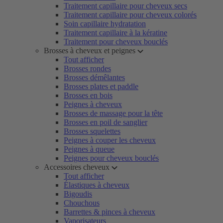
Traitement capillaire pour cheveux secs
Traitement capillaire pour cheveux colorés
Soin capillaire hydratation
Traitement capillaire à la kératine
Traitement pour cheveux bouclés
Brosses à cheveux et peignes
Tout afficher
Brosses rondes
Brosses démêlantes
Brosses plates et paddle
Brosses en bois
Peignes à cheveux
Brosses de massage pour la tête
Brosses en poil de sanglier
Brosses squelettes
Peignes à couper les cheveux
Peignes à queue
Peignes pour cheveux bouclés
Accessoires cheveux
Tout afficher
Élastiques à cheveux
Bigoudis
Chouchous
Barrettes & pinces à cheveux
Vaporisateurs