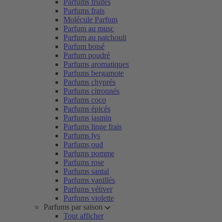
Parfums fruités
Parfums frais
Molécule Parfum
Parfum au musc
Parfum au patchouli
Parfum boisé
Parfum poudré
Parfums aromatiques
Parfums bergamote
Parfums chyprés
Parfums citronnés
Parfums coco
Parfums épicés
Parfums jasmin
Parfums linge frais
Parfums lys
Parfums oud
Parfums pomme
Parfums rose
Parfums santal
Parfums vanillés
Parfums vétiver
Parfums violette
Parfums par saison
Tout afficher