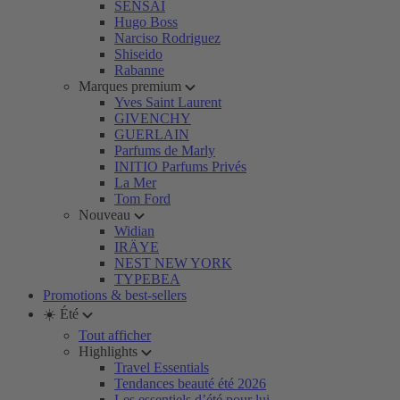
SENSAI
Hugo Boss
Narciso Rodriguez
Shiseido
Rabanne
Marques premium
Yves Saint Laurent
GIVENCHY
GUERLAIN
Parfums de Marly
INITIO Parfums Privés
La Mer
Tom Ford
Nouveau
Widian
IRÄYE
NEST NEW YORK
TYPEBEA
Promotions & best-sellers
☀️ Été
Tout afficher
Highlights
Travel Essentials
Tendances beauté été 2026
Les essentiels d’été pour lui