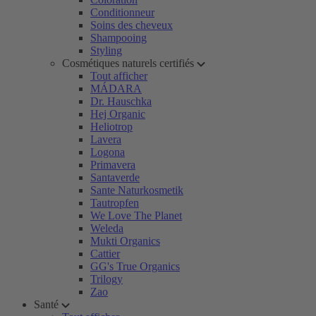
Conditionneur
Soins des cheveux
Shampooing
Styling
Cosmétiques naturels certifiés
Tout afficher
MÁDARA
Dr. Hauschka
Hej Organic
Heliotrop
Lavera
Logona
Primavera
Santaverde
Sante Naturkosmetik
Tautropfen
We Love The Planet
Weleda
Mukti Organics
Cattier
GG's True Organics
Trilogy
Zao
Santé