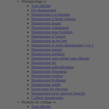
Shampooings
Tout afficher
Pré-shampooing
Shampooing à la kératine
Shampooing à l'huile d'argan
Shampooing lissant
Shampooing volumateur
Shampooing pour hommes
Shampooing à l'argent
Shampooing au tea tree
Shampooing et après-shampooing 2 en 1
Shampooing naturel
Shampooing purifiant
Shampooing sans sulfate sans silicone
Shampooing sec
Shampooing antipelliculaire
Shampooing réparateur
Shampooing couleur
Shampooing hydratant
Shampooing solide
Savon pour les cheveux
Shampooing pour cheveux bouclés
Coffrets shampooing
Produits de coiffage
Tout afficher