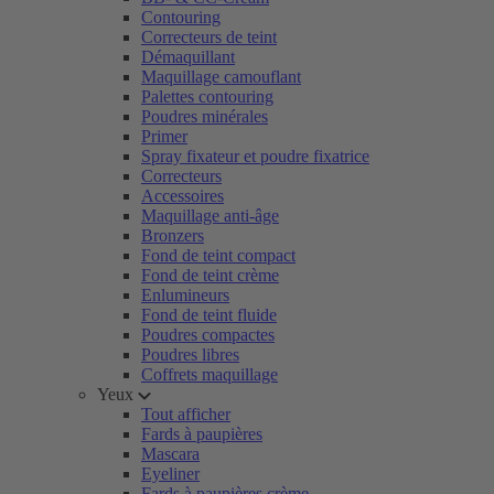
Contouring
Correcteurs de teint
Démaquillant
Maquillage camouflant
Palettes contouring
Poudres minérales
Primer
Spray fixateur et poudre fixatrice
Correcteurs
Accessoires
Maquillage anti-âge
Bronzers
Fond de teint compact
Fond de teint crème
Enlumineurs
Fond de teint fluide
Poudres compactes
Poudres libres
Coffrets maquillage
Yeux
Tout afficher
Fards à paupières
Mascara
Eyeliner
Fards à paupières crème