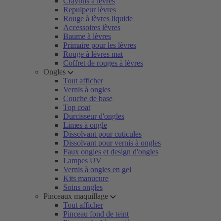
Crayons à lèvres
Repulpeur lèvres
Rouge à lèvres liquide
Accessoires lèvres
Baume à lèvres
Primaire pour les lèvres
Rouge à lèvres mat
Coffret de rouges à lèvres
Ongles
Tout afficher
Vernis à ongles
Couche de base
Top coat
Durcisseur d'ongles
Limes à ongle
Dissolvant pour cuticules
Dissolvant pour vernis à ongles
Faux ongles et design d'ongles
Lampes UV
Vernis à ongles en gel
Kits manucure
Soins ongles
Pinceaux maquillage
Tout afficher
Pinceau fond de teint