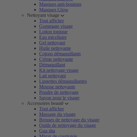
Masques anti-boutons
Masques Glow
Nettoyant visage
Tout afficher
Gommage visage
Lotion tonique
Eau micellaire
Gel nettoyant
Huile nettoyante
Cotons démaquillants
Crème nettoyante
Démaquillant
Kit nettoyage visage
Lait nettoyant
Lingettes démaquillantes
Mousse nettoyante
Poudre de nettoyage
Savon pour le visage
Accessoires beauté
Tout afficher
Massage du visage
Brosses de nettoyage du visage
Outils de nettoyage du visage
Gua sha
Miroir de courtoisie