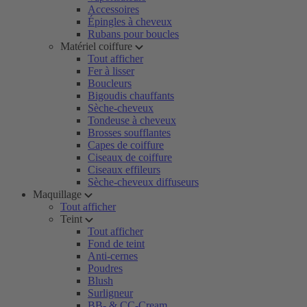
Accessoires
Épingles à cheveux
Rubans pour boucles
Matériel coiffure
Tout afficher
Fer à lisser
Boucleurs
Bigoudis chauffants
Sèche-cheveux
Tondeuse à cheveux
Brosses soufflantes
Capes de coiffure
Ciseaux de coiffure
Ciseaux effileurs
Sèche-cheveux diffuseurs
Maquillage
Tout afficher
Teint
Tout afficher
Fond de teint
Anti-cernes
Poudres
Blush
Surligneur
BB- & CC-Cream