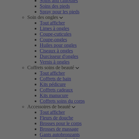
Soins anti callosités
Soins des pieds
Spray pour les pieds
Soin des ongles
Tout afficher
Limes à ongles
Coupe-cuticules
Coupe-ongles
Huiles pour ongles
Ciseaux à ongles
Durcisseur d'ongles
Vernis à ongles
Coffrets soins de beauté
Tout afficher
Coffrets de bain
Kits pédicure
Coffrets cadeaux
Kits manucure
Coffrets soins du corps
Accessoires de beauté
Tout afficher
Fleurs de douche
Brosses pour le corps
Brosses de massage
Gants autobronzants