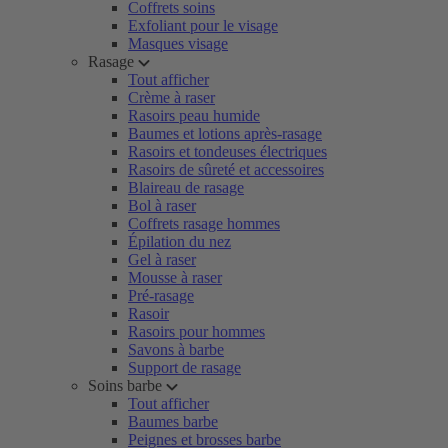
Coffrets soins
Exfoliant pour le visage
Masques visage
Rasage
Tout afficher
Crème à raser
Rasoirs peau humide
Baumes et lotions après-rasage
Rasoirs et tondeuses électriques
Rasoirs de sûreté et accessoires
Blaireau de rasage
Bol à raser
Coffrets rasage hommes
Épilation du nez
Gel à raser
Mousse à raser
Pré-rasage
Rasoir
Rasoirs pour hommes
Savons à barbe
Support de rasage
Soins barbe
Tout afficher
Baumes barbe
Peignes et brosses barbe