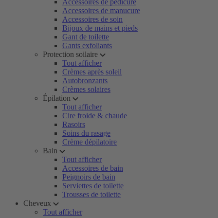
Accessoires de pédicure
Accessoires de manucure
Accessoires de soin
Bijoux de mains et pieds
Gant de toilette
Gants exfoliants
Protection soilaire
Tout afficher
Crèmes après soleil
Autobronzants
Crèmes solaires
Épilation
Tout afficher
Cire froide & chaude
Rasoirs
Soins du rasage
Crème dépilatoire
Bain
Tout afficher
Accessoires de bain
Peignoirs de bain
Serviettes de toilette
Trousses de toilette
Cheveux
Tout afficher