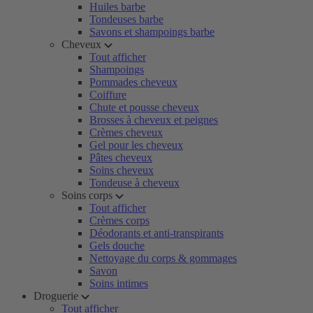
Huiles barbe
Tondeuses barbe
Savons et shampoings barbe
Cheveux
Tout afficher
Shampoings
Pommades cheveux
Coiffure
Chute et pousse cheveux
Brosses à cheveux et peignes
Crèmes cheveux
Gel pour les cheveux
Pâtes cheveux
Soins cheveux
Tondeuse à cheveux
Soins corps
Tout afficher
Crèmes corps
Déodorants et anti-transpirants
Gels douche
Nettoyage du corps & gommages
Savon
Soins intimes
Droguerie
Tout afficher