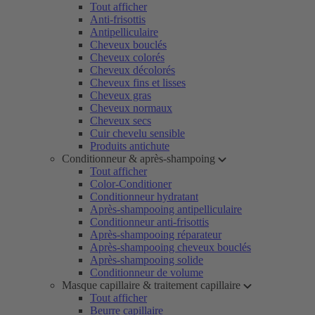
Tout afficher
Anti-frisottis
Antipelliculaire
Cheveux bouclés
Cheveux colorés
Cheveux décolorés
Cheveux fins et lisses
Cheveux gras
Cheveux normaux
Cheveux secs
Cuir chevelu sensible
Produits antichute
Conditionneur & après-shampoing
Tout afficher
Color-Conditioner
Conditionneur hydratant
Après-shampooing antipelliculaire
Conditionneur anti-frisottis
Après-shampooing réparateur
Après-shampooing cheveux bouclés
Après-shampooing solide
Conditionneur de volume
Masque capillaire & traitement capillaire
Tout afficher
Beurre capillaire