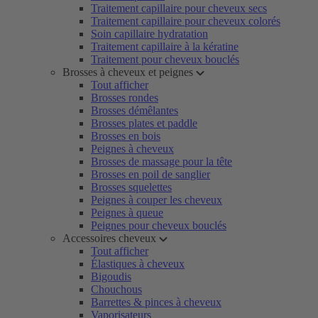
Traitement capillaire pour cheveux secs
Traitement capillaire pour cheveux colorés
Soin capillaire hydratation
Traitement capillaire à la kératine
Traitement pour cheveux bouclés
Brosses à cheveux et peignes
Tout afficher
Brosses rondes
Brosses démêlantes
Brosses plates et paddle
Brosses en bois
Peignes à cheveux
Brosses de massage pour la tête
Brosses en poil de sanglier
Brosses squelettes
Peignes à couper les cheveux
Peignes à queue
Peignes pour cheveux bouclés
Accessoires cheveux
Tout afficher
Élastiques à cheveux
Bigoudis
Chouchous
Barrettes & pinces à cheveux
Vaporisateurs