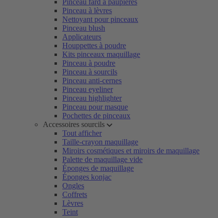
Pinceau fard à paupières
Pinceau à lèvres
Nettoyant pour pinceaux
Pinceau blush
Applicateurs
Houppettes à poudre
Kits pinceaux maquillage
Pinceau à poudre
Pinceau à sourcils
Pinceau anti-cernes
Pinceau eyeliner
Pinceau highlighter
Pinceau pour masque
Pochettes de pinceaux
Accessoires sourcils
Tout afficher
Taille-crayon maquillage
Miroirs cosmétiques et miroirs de maquillage
Palette de maquillage vide
Éponges de maquillage
Éponges konjac
Ongles
Coffrets
Lèvres
Teint