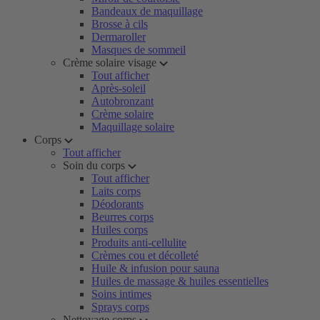
Bandeaux de maquillage
Brosse à cils
Dermaroller
Masques de sommeil
Crème solaire visage
Tout afficher
Après-soleil
Autobronzant
Crème solaire
Maquillage solaire
Corps
Tout afficher
Soin du corps
Tout afficher
Laits corps
Déodorants
Beurres corps
Huiles corps
Produits anti-cellulite
Crèmes cou et décolleté
Huile & infusion pour sauna
Huiles de massage & huiles essentielles
Soins intimes
Sprays corps
Nettoyage corps