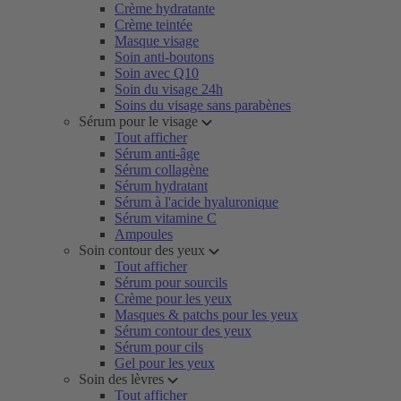
Crème hydratante
Crème teintée
Masque visage
Soin anti-boutons
Soin avec Q10
Soin du visage 24h
Soins du visage sans parabènes
Sérum pour le visage
Tout afficher
Sérum anti-âge
Sérum collagène
Sérum hydratant
Sérum à l'acide hyaluronique
Sérum vitamine C
Ampoules
Soin contour des yeux
Tout afficher
Sérum pour sourcils
Crème pour les yeux
Masques & patchs pour les yeux
Sérum contour des yeux
Sérum pour cils
Gel pour les yeux
Soin des lèvres
Tout afficher