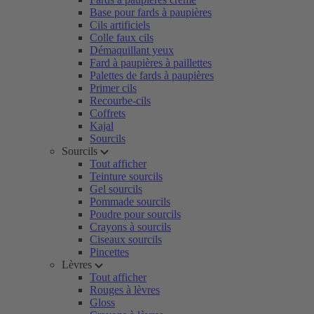
Base pour fards à paupières
Cils artificiels
Colle faux cils
Démaquillant yeux
Fard à paupières à paillettes
Palettes de fards à paupières
Primer cils
Recourbe-cils
Coffrets
Kajal
Sourcils
Sourcils
Tout afficher
Teinture sourcils
Gel sourcils
Pommade sourcils
Poudre pour sourcils
Crayons à sourcils
Ciseaux sourcils
Pincettes
Lèvres
Tout afficher
Rouges à lèvres
Gloss