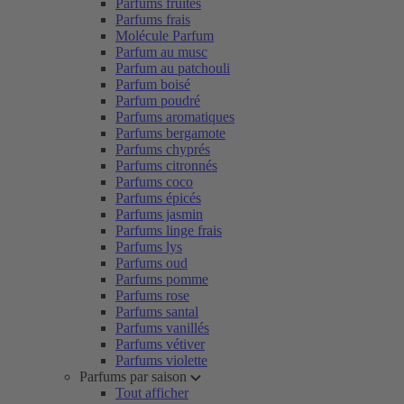
Parfums fruités
Parfums frais
Molécule Parfum
Parfum au musc
Parfum au patchouli
Parfum boisé
Parfum poudré
Parfums aromatiques
Parfums bergamote
Parfums chyprés
Parfums citronnés
Parfums coco
Parfums épicés
Parfums jasmin
Parfums linge frais
Parfums lys
Parfums oud
Parfums pomme
Parfums rose
Parfums santal
Parfums vanillés
Parfums vétiver
Parfums violette
Parfums par saison
Tout afficher