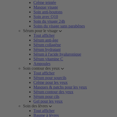
Crème teintée
Masque visage
Soin anti-boutons
Soin avec Q10
Soin du visage 24h
Soins du visage sans parabènes
Sérum pour le visage
Tout afficher
Sérum anti-âge
Sérum collagène
Sérum hydratant
Sérum à l'acide hyaluronique
Sérum vitamine C
Ampoules
Soin contour des yeux
Tout afficher
Sérum pour sourcils
Crème pour les yeux
Masques & patchs pour les yeux
Sérum contour des yeux
Sérum pour cils
Gel pour les yeux
Soin des lèvres
Tout afficher
Baume à lèvres