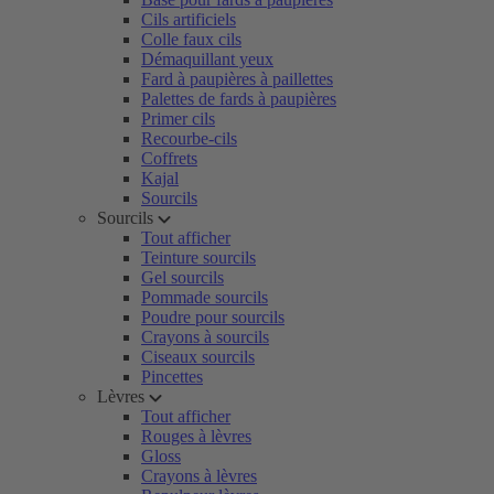
Cils artificiels
Colle faux cils
Démaquillant yeux
Fard à paupières à paillettes
Palettes de fards à paupières
Primer cils
Recourbe-cils
Coffrets
Kajal
Sourcils
Sourcils
Tout afficher
Teinture sourcils
Gel sourcils
Pommade sourcils
Poudre pour sourcils
Crayons à sourcils
Ciseaux sourcils
Pincettes
Lèvres
Tout afficher
Rouges à lèvres
Gloss
Crayons à lèvres