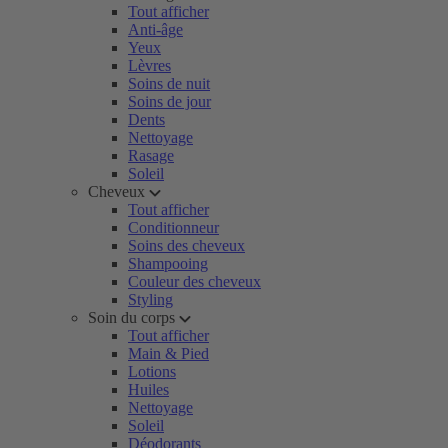
Tout afficher
Anti-âge
Yeux
Lèvres
Soins de nuit
Soins de jour
Dents
Nettoyage
Rasage
Soleil
Cheveux
Tout afficher
Conditionneur
Soins des cheveux
Shampooing
Couleur des cheveux
Styling
Soin du corps
Tout afficher
Main & Pied
Lotions
Huiles
Nettoyage
Soleil
Déodorants