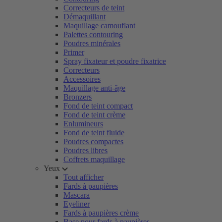
Correcteurs de teint
Démaquillant
Maquillage camouflant
Palettes contouring
Poudres minérales
Primer
Spray fixateur et poudre fixatrice
Correcteurs
Accessoires
Maquillage anti-âge
Bronzers
Fond de teint compact
Fond de teint crème
Enlumineurs
Fond de teint fluide
Poudres compactes
Poudres libres
Coffrets maquillage
Yeux
Tout afficher
Fards à paupières
Mascara
Eyeliner
Fards à paupières crème
Base pour fards à paupières