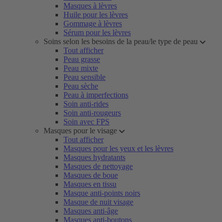
Masques à lèvres
Huile pour les lèvres
Gommage à lèvres
Sérum pour les lèvres
Soins selon les besoins de la peau/le type de peau
Tout afficher
Peau grasse
Peau mixte
Peau sensible
Peau sèche
Peau à imperfections
Soin anti-rides
Soin anti-rougeurs
Soin avec FPS
Masques pour le visage
Tout afficher
Masques pour les yeux et les lèvres
Masques hydratants
Masques de nettoyage
Masques de boue
Masques en tissu
Masque anti-points noirs
Masque de nuit visage
Masques anti-âge
Masques anti-boutons