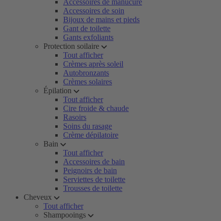
Accessoires de manucure
Accessoires de soin
Bijoux de mains et pieds
Gant de toilette
Gants exfoliants
Protection soilaire
Tout afficher
Crèmes après soleil
Autobronzants
Crèmes solaires
Épilation
Tout afficher
Cire froide & chaude
Rasoirs
Soins du rasage
Crème dépilatoire
Bain
Tout afficher
Accessoires de bain
Peignoirs de bain
Serviettes de toilette
Trousses de toilette
Cheveux
Tout afficher
Shampooings