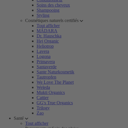
Soins des cheveux
Shampooing
Styling
Cosmétiques naturels certifiés
Tout afficher
MÁDARA
Dr. Hauschka
Hej Organic
Heliotrop
Lavera
Logona
Primavera
Santaverde
Sante Naturkosmetik
Tautropfen
We Love The Planet
Weleda
Mukti Organics
Cattier
GG's True Organics
Trilogy
Zao
Santé
Tout afficher