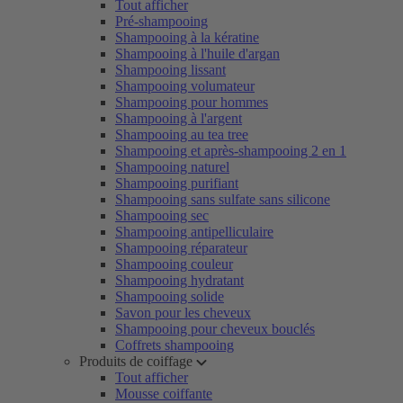
Tout afficher
Pré-shampooing
Shampooing à la kératine
Shampooing à l'huile d'argan
Shampooing lissant
Shampooing volumateur
Shampooing pour hommes
Shampooing à l'argent
Shampooing au tea tree
Shampooing et après-shampooing 2 en 1
Shampooing naturel
Shampooing purifiant
Shampooing sans sulfate sans silicone
Shampooing sec
Shampooing antipelliculaire
Shampooing réparateur
Shampooing couleur
Shampooing hydratant
Shampooing solide
Savon pour les cheveux
Shampooing pour cheveux bouclés
Coffrets shampooing
Produits de coiffage
Tout afficher
Mousse coiffante