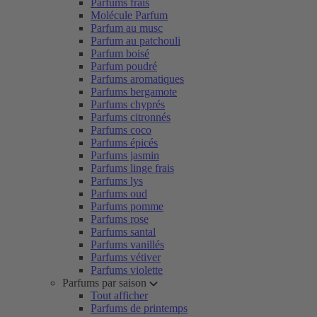
Parfums frais
Molécule Parfum
Parfum au musc
Parfum au patchouli
Parfum boisé
Parfum poudré
Parfums aromatiques
Parfums bergamote
Parfums chyprés
Parfums citronnés
Parfums coco
Parfums épicés
Parfums jasmin
Parfums linge frais
Parfums lys
Parfums oud
Parfums pomme
Parfums rose
Parfums santal
Parfums vanillés
Parfums vétiver
Parfums violette
Parfums par saison
Tout afficher
Parfums de printemps