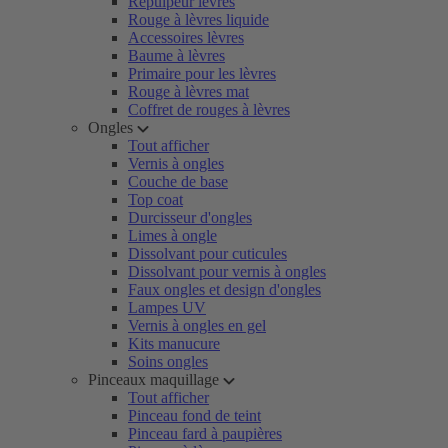
Repulpeur lèvres
Rouge à lèvres liquide
Accessoires lèvres
Baume à lèvres
Primaire pour les lèvres
Rouge à lèvres mat
Coffret de rouges à lèvres
Ongles
Tout afficher
Vernis à ongles
Couche de base
Top coat
Durcisseur d'ongles
Limes à ongle
Dissolvant pour cuticules
Dissolvant pour vernis à ongles
Faux ongles et design d'ongles
Lampes UV
Vernis à ongles en gel
Kits manucure
Soins ongles
Pinceaux maquillage
Tout afficher
Pinceau fond de teint
Pinceau fard à paupières