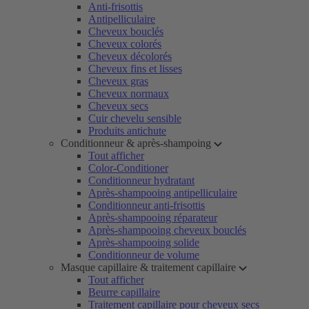
Anti-frisottis
Antipelliculaire
Cheveux bouclés
Cheveux colorés
Cheveux décolorés
Cheveux fins et lisses
Cheveux gras
Cheveux normaux
Cheveux secs
Cuir chevelu sensible
Produits antichute
Conditionneur & après-shampoing
Tout afficher
Color-Conditioner
Conditionneur hydratant
Après-shampooing antipelliculaire
Conditionneur anti-frisottis
Après-shampooing réparateur
Après-shampooing cheveux bouclés
Après-shampooing solide
Conditionneur de volume
Masque capillaire & traitement capillaire
Tout afficher
Beurre capillaire
Traitement capillaire pour cheveux secs