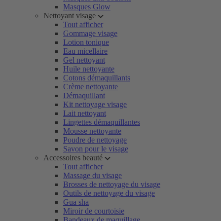
Masques Glow
Nettoyant visage
Tout afficher
Gommage visage
Lotion tonique
Eau micellaire
Gel nettoyant
Huile nettoyante
Cotons démaquillants
Crème nettoyante
Démaquillant
Kit nettoyage visage
Lait nettoyant
Lingettes démaquillantes
Mousse nettoyante
Poudre de nettoyage
Savon pour le visage
Accessoires beauté
Tout afficher
Massage du visage
Brosses de nettoyage du visage
Outils de nettoyage du visage
Gua sha
Miroir de courtoisie
Bandeaux de maquillage