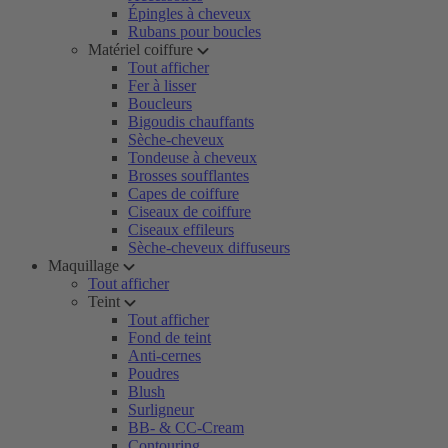
Épingles à cheveux
Rubans pour boucles
Matériel coiffure
Tout afficher
Fer à lisser
Boucleurs
Bigoudis chauffants
Sèche-cheveux
Tondeuse à cheveux
Brosses soufflantes
Capes de coiffure
Ciseaux de coiffure
Ciseaux effileurs
Sèche-cheveux diffuseurs
Maquillage
Tout afficher
Teint
Tout afficher
Fond de teint
Anti-cernes
Poudres
Blush
Surligneur
BB- & CC-Cream
Contouring