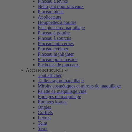
Pinceau à lèvres
Nettoyant pour pinceaux
Pinceau blush
Applicateurs
Houppettes à poudre
Kits pinceaux maquillage
Pinceau à poudre
Pinceau à sourcils
Pinceau anti-cernes
Pinceau eyeliner
Pinceau highlighter
Pinceau pour masque
Pochettes de pinceaux
Accessoires sourcils
Tout afficher
Taille-crayon maquillage
Miroirs cosmétiques et miroirs de maquillage
Palette de maquillage vide
Éponges de maquillage
Éponges konjac
Ongles
Coffrets
Lèvres
Teint
Yeux