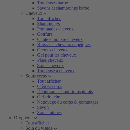
Tondeuses barbe
Savons et shampoings barbe
Cheveux
Tout afficher
Shampoings
Pommades cheveux
Coiffure
Chute et pousse cheveux
Brosses à cheveux et peignes
Crèmes cheveux
Gel pour les cheveux
Pâtes cheveux
Soins cheveux
Tondeuse à cheveux
Soins corps
Tout afficher
Crèmes corps
Déodorants et anti-transpirants
Gels douche
Nettoyage du corps & gommages
Savon
Soins intimes
Droguerie
Tout afficher
Soin du visage