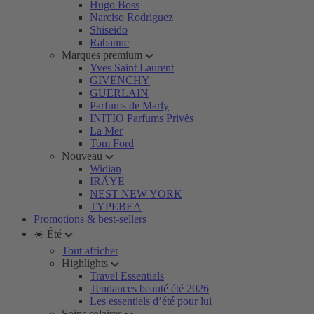
Hugo Boss
Narciso Rodriguez
Shiseido
Rabanne
Marques premium
Yves Saint Laurent
GIVENCHY
GUERLAIN
Parfums de Marly
INITIO Parfums Privés
La Mer
Tom Ford
Nouveau
Widian
IRÄYE
NEST NEW YORK
TYPEBEA
Promotions & best-sellers
☀️ Été
Tout afficher
Highlights
Travel Essentials
Tendances beauté été 2026
Les essentiels d’été pour lui
Soins solaires