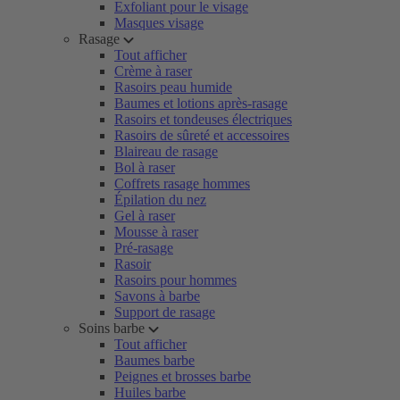
Exfoliant pour le visage
Masques visage
Rasage
Tout afficher
Crème à raser
Rasoirs peau humide
Baumes et lotions après-rasage
Rasoirs et tondeuses électriques
Rasoirs de sûreté et accessoires
Blaireau de rasage
Bol à raser
Coffrets rasage hommes
Épilation du nez
Gel à raser
Mousse à raser
Pré-rasage
Rasoir
Rasoirs pour hommes
Savons à barbe
Support de rasage
Soins barbe
Tout afficher
Baumes barbe
Peignes et brosses barbe
Huiles barbe