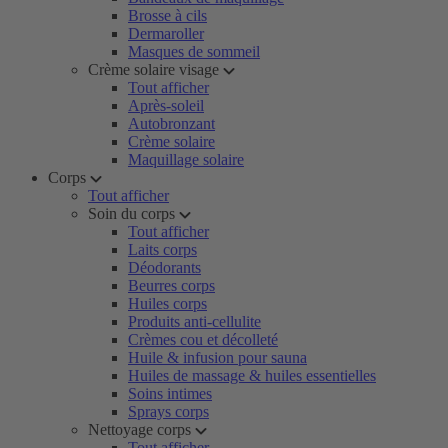
Brosse à cils
Dermaroller
Masques de sommeil
Crème solaire visage
Tout afficher
Après-soleil
Autobronzant
Crème solaire
Maquillage solaire
Corps
Tout afficher
Soin du corps
Tout afficher
Laits corps
Déodorants
Beurres corps
Huiles corps
Produits anti-cellulite
Crèmes cou et décolleté
Huile & infusion pour sauna
Huiles de massage & huiles essentielles
Soins intimes
Sprays corps
Nettoyage corps
Tout afficher