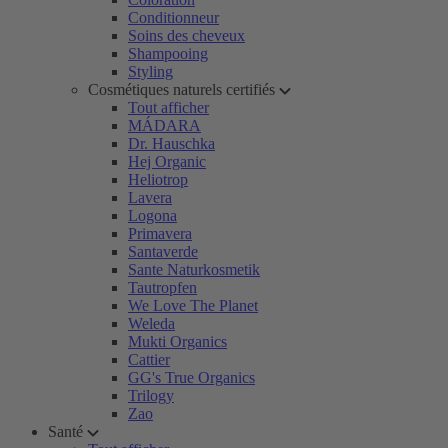
Conditionneur
Soins des cheveux
Shampooing
Styling
Cosmétiques naturels certifiés
Tout afficher
MÁDARA
Dr. Hauschka
Hej Organic
Heliotrop
Lavera
Logona
Primavera
Santaverde
Sante Naturkosmetik
Tautropfen
We Love The Planet
Weleda
Mukti Organics
Cattier
GG's True Organics
Trilogy
Zao
Santé