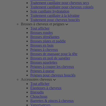
Traitement capillaire pour cheveux secs
Traitement capillaire pour cheveux colorés
Soin capillaire hydratation
Traitement capillaire à la kératine
Traitement pour cheveux bouclés
Brosses à cheveux et peignes
Tout afficher
Brosses rondes
Brosses démêlantes
Brosses plates et paddle
Brosses en bois
Peignes à cheveux
Brosses de massage pour la tête
Brosses en poil de sanglier
Brosses squelettes
Peignes à couper les cheveux
Peignes à queue
Peignes pour cheveux bouclés
Accessoires cheveux
Tout afficher
Élastiques à cheveux
Bigoudis
Chouchous
Barrettes & pinces à cheveux
Vaporisateurs