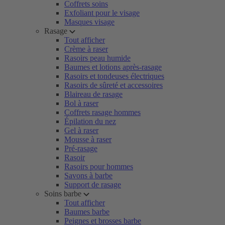
Coffrets soins
Exfoliant pour le visage
Masques visage
Rasage
Tout afficher
Crème à raser
Rasoirs peau humide
Baumes et lotions après-rasage
Rasoirs et tondeuses électriques
Rasoirs de sûreté et accessoires
Blaireau de rasage
Bol à raser
Coffrets rasage hommes
Épilation du nez
Gel à raser
Mousse à raser
Pré-rasage
Rasoir
Rasoirs pour hommes
Savons à barbe
Support de rasage
Soins barbe
Tout afficher
Baumes barbe
Peignes et brosses barbe