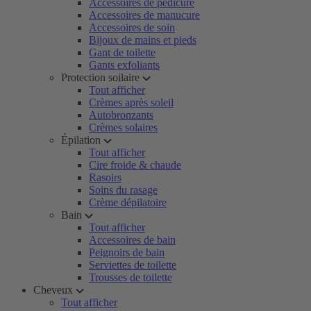
Accessoires de pédicure
Accessoires de manucure
Accessoires de soin
Bijoux de mains et pieds
Gant de toilette
Gants exfoliants
Protection soilaire
Tout afficher
Crèmes après soleil
Autobronzants
Crèmes solaires
Épilation
Tout afficher
Cire froide & chaude
Rasoirs
Soins du rasage
Crème dépilatoire
Bain
Tout afficher
Accessoires de bain
Peignoirs de bain
Serviettes de toilette
Trousses de toilette
Cheveux
Tout afficher