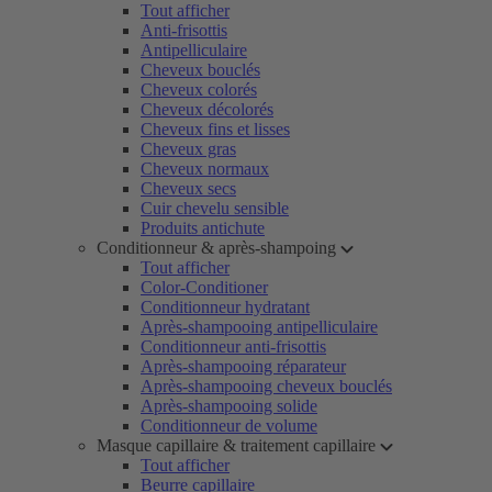
Tout afficher
Anti-frisottis
Antipelliculaire
Cheveux bouclés
Cheveux colorés
Cheveux décolorés
Cheveux fins et lisses
Cheveux gras
Cheveux normaux
Cheveux secs
Cuir chevelu sensible
Produits antichute
Conditionneur & après-shampoing
Tout afficher
Color-Conditioner
Conditionneur hydratant
Après-shampooing antipelliculaire
Conditionneur anti-frisottis
Après-shampooing réparateur
Après-shampooing cheveux bouclés
Après-shampooing solide
Conditionneur de volume
Masque capillaire & traitement capillaire
Tout afficher
Beurre capillaire