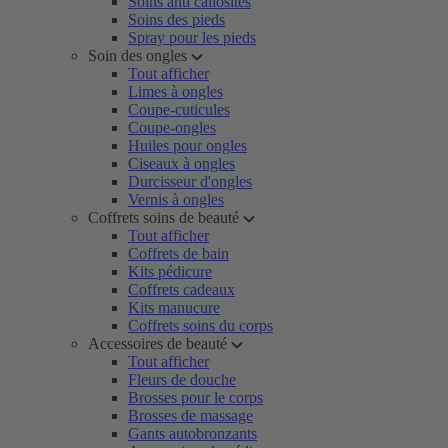
Soins anti callosités
Soins des pieds
Spray pour les pieds
Soin des ongles
Tout afficher
Limes à ongles
Coupe-cuticules
Coupe-ongles
Huiles pour ongles
Ciseaux à ongles
Durcisseur d'ongles
Vernis à ongles
Coffrets soins de beauté
Tout afficher
Coffrets de bain
Kits pédicure
Coffrets cadeaux
Kits manucure
Coffrets soins du corps
Accessoires de beauté
Tout afficher
Fleurs de douche
Brosses pour le corps
Brosses de massage
Gants autobronzants