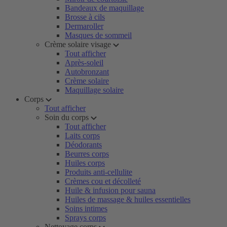
Bandeaux de maquillage
Brosse à cils
Dermaroller
Masques de sommeil
Crème solaire visage
Tout afficher
Après-soleil
Autobronzant
Crème solaire
Maquillage solaire
Corps
Tout afficher
Soin du corps
Tout afficher
Laits corps
Déodorants
Beurres corps
Huiles corps
Produits anti-cellulite
Crèmes cou et décolleté
Huile & infusion pour sauna
Huiles de massage & huiles essentielles
Soins intimes
Sprays corps
Nettoyage corps