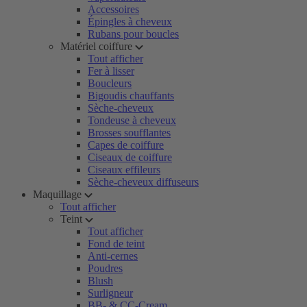
Accessoires
Épingles à cheveux
Rubans pour boucles
Matériel coiffure
Tout afficher
Fer à lisser
Boucleurs
Bigoudis chauffants
Sèche-cheveux
Tondeuse à cheveux
Brosses soufflantes
Capes de coiffure
Ciseaux de coiffure
Ciseaux effileurs
Sèche-cheveux diffuseurs
Maquillage
Tout afficher
Teint
Tout afficher
Fond de teint
Anti-cernes
Poudres
Blush
Surligneur
BB- & CC-Cream