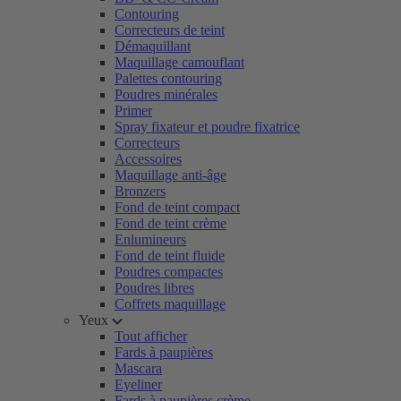
Contouring
Correcteurs de teint
Démaquillant
Maquillage camouflant
Palettes contouring
Poudres minérales
Primer
Spray fixateur et poudre fixatrice
Correcteurs
Accessoires
Maquillage anti-âge
Bronzers
Fond de teint compact
Fond de teint crème
Enlumineurs
Fond de teint fluide
Poudres compactes
Poudres libres
Coffrets maquillage
Yeux
Tout afficher
Fards à paupières
Mascara
Eyeliner
Fards à paupières crème