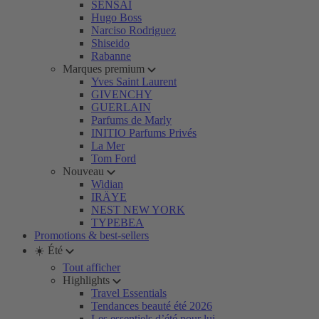
SENSAI
Hugo Boss
Narciso Rodriguez
Shiseido
Rabanne
Marques premium
Yves Saint Laurent
GIVENCHY
GUERLAIN
Parfums de Marly
INITIO Parfums Privés
La Mer
Tom Ford
Nouveau
Widian
IRÄYE
NEST NEW YORK
TYPEBEA
Promotions & best-sellers
☀️ Été
Tout afficher
Highlights
Travel Essentials
Tendances beauté été 2026
Les essentiels d’été pour lui