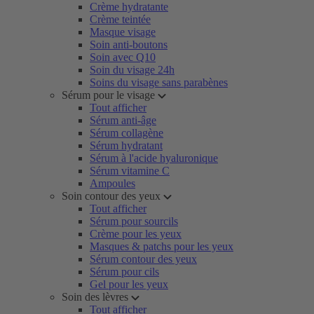
Crème hydratante
Crème teintée
Masque visage
Soin anti-boutons
Soin avec Q10
Soin du visage 24h
Soins du visage sans parabènes
Sérum pour le visage
Tout afficher
Sérum anti-âge
Sérum collagène
Sérum hydratant
Sérum à l'acide hyaluronique
Sérum vitamine C
Ampoules
Soin contour des yeux
Tout afficher
Sérum pour sourcils
Crème pour les yeux
Masques & patchs pour les yeux
Sérum contour des yeux
Sérum pour cils
Gel pour les yeux
Soin des lèvres
Tout afficher