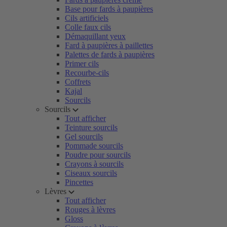
Base pour fards à paupières
Cils artificiels
Colle faux cils
Démaquillant yeux
Fard à paupières à paillettes
Palettes de fards à paupières
Primer cils
Recourbe-cils
Coffrets
Kajal
Sourcils
Sourcils
Tout afficher
Teinture sourcils
Gel sourcils
Pommade sourcils
Poudre pour sourcils
Crayons à sourcils
Ciseaux sourcils
Pincettes
Lèvres
Tout afficher
Rouges à lèvres
Gloss