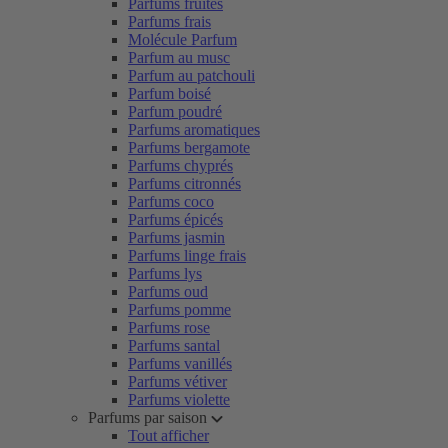
Parfums fruités
Parfums frais
Molécule Parfum
Parfum au musc
Parfum au patchouli
Parfum boisé
Parfum poudré
Parfums aromatiques
Parfums bergamote
Parfums chyprés
Parfums citronnés
Parfums coco
Parfums épicés
Parfums jasmin
Parfums linge frais
Parfums lys
Parfums oud
Parfums pomme
Parfums rose
Parfums santal
Parfums vanillés
Parfums vétiver
Parfums violette
Parfums par saison
Tout afficher