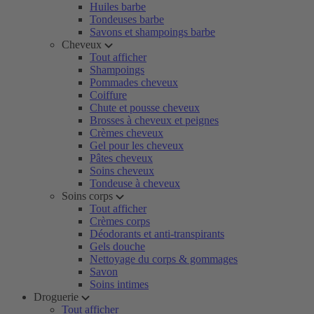
Huiles barbe
Tondeuses barbe
Savons et shampoings barbe
Cheveux
Tout afficher
Shampoings
Pommades cheveux
Coiffure
Chute et pousse cheveux
Brosses à cheveux et peignes
Crèmes cheveux
Gel pour les cheveux
Pâtes cheveux
Soins cheveux
Tondeuse à cheveux
Soins corps
Tout afficher
Crèmes corps
Déodorants et anti-transpirants
Gels douche
Nettoyage du corps & gommages
Savon
Soins intimes
Droguerie
Tout afficher