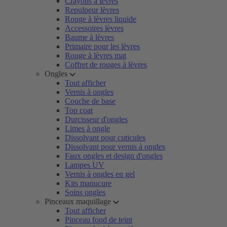
Crayons à lèvres
Repulpeur lèvres
Rouge à lèvres liquide
Accessoires lèvres
Baume à lèvres
Primaire pour les lèvres
Rouge à lèvres mat
Coffret de rouges à lèvres
Ongles
Tout afficher
Vernis à ongles
Couche de base
Top coat
Durcisseur d'ongles
Limes à ongle
Dissolvant pour cuticules
Dissolvant pour vernis à ongles
Faux ongles et design d'ongles
Lampes UV
Vernis à ongles en gel
Kits manucure
Soins ongles
Pinceaux maquillage
Tout afficher
Pinceau fond de teint