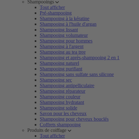
Shampooings
Tout afficher
Pré-shampooing
Shampooing à la kératine
Shampooing à l'huile d'argan
Shampooing lissant
Shampooing volumateur
Shampooing pour hommes
Shampooing à l'argent
Shampooing au tea tree
Shampooing et après-shampooing 2 en 1
Shampooing naturel
Shampooing purifiant
Shampooing sans sulfate sans silicone
Shampooing sec
Shampooing antipelliculaire
Shampooing réparateur
Shampooing couleur
Shampooing hydratant
Shampooing solide
Savon pour les cheveux
Shampooing pour cheveux bouclés
Coffrets shampooing
Produits de coiffage
Tout afficher