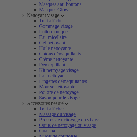
Masques anti-boutons
Masques Glow
Nettoyant visage
Tout afficher
Gommage visage
Lotion tonique
Eau micellaire
Gel nettoyant
Huile nettoyante
Cotons démaquillants
Crème nettoyante
Démaquillant
Kit nettoyage visage
Lait nettoyant
Lingettes démaquillantes
Mousse nettoyante
Poudre de nettoyage
Savon pour le visage
Accessoires beauté
Tout afficher
Massage du visage
Brosses de nettoyage du visage
Outils de nettoyage du visage
Gua sha
Miroir de courtoisie