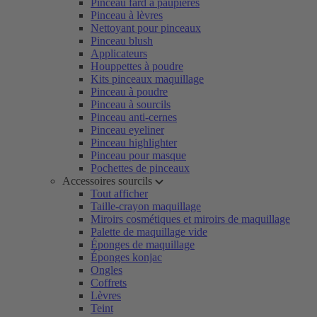
Pinceau fard à paupières
Pinceau à lèvres
Nettoyant pour pinceaux
Pinceau blush
Applicateurs
Houppettes à poudre
Kits pinceaux maquillage
Pinceau à poudre
Pinceau à sourcils
Pinceau anti-cernes
Pinceau eyeliner
Pinceau highlighter
Pinceau pour masque
Pochettes de pinceaux
Accessoires sourcils
Tout afficher
Taille-crayon maquillage
Miroirs cosmétiques et miroirs de maquillage
Palette de maquillage vide
Éponges de maquillage
Éponges konjac
Ongles
Coffrets
Lèvres
Teint