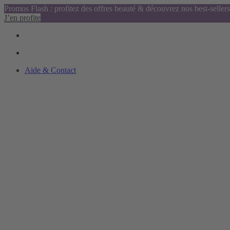
Promos Flash : profitez des offres beauté & découvrez nos best-sellers
J’en profite
Aide & Contact