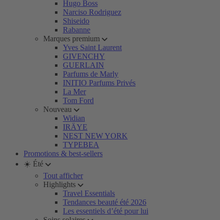
Hugo Boss
Narciso Rodriguez
Shiseido
Rabanne
Marques premium
Yves Saint Laurent
GIVENCHY
GUERLAIN
Parfums de Marly
INITIO Parfums Privés
La Mer
Tom Ford
Nouveau
Widian
IRÄYE
NEST NEW YORK
TYPEBEA
Promotions & best-sellers
☀️ Été
Tout afficher
Highlights
Travel Essentials
Tendances beauté été 2026
Les essentiels d’été pour lui
Soins solaires