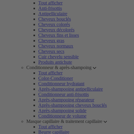
Tout afficher
Anti-frisottis
Antipelliculaire
Cheveux bouclés
Cheveux colorés
Cheveux décolorés
Cheveux fins et lisses
Cheveux gras
Cheveux normaux
Cheveux secs
Cuir chevelu sensible
Produits antichute
Conditionneur & après-shampoing
Tout afficher
Color-Conditioner
Conditionneur hydratant
Après-shampooing antipelliculaire
Conditionneur anti-frisottis
Après-shampooing réparateur
Après-shampooing cheveux bouclés
Après-shampooing solide
Conditionneur de volume
Masque capillaire & traitement capillaire
Tout afficher
Beurre capillaire