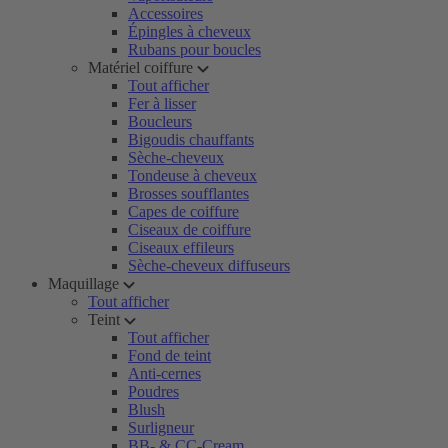
Accessoires
Épingles à cheveux
Rubans pour boucles
Matériel coiffure
Tout afficher
Fer à lisser
Boucleurs
Bigoudis chauffants
Sèche-cheveux
Tondeuse à cheveux
Brosses soufflantes
Capes de coiffure
Ciseaux de coiffure
Ciseaux effileurs
Sèche-cheveux diffuseurs
Maquillage
Tout afficher
Teint
Tout afficher
Fond de teint
Anti-cernes
Poudres
Blush
Surligneur
BB- & CC-Cream