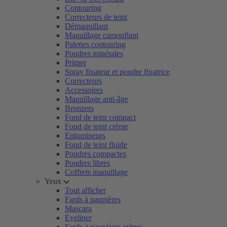
Contouring
Correcteurs de teint
Démaquillant
Maquillage camouflant
Palettes contouring
Poudres minérales
Primer
Spray fixateur et poudre fixatrice
Correcteurs
Accessoires
Maquillage anti-âge
Bronzers
Fond de teint compact
Fond de teint crème
Enlumineurs
Fond de teint fluide
Poudres compactes
Poudres libres
Coffrets maquillage
Yeux
Tout afficher
Fards à paupières
Mascara
Eyeliner
Fards à paupières crème