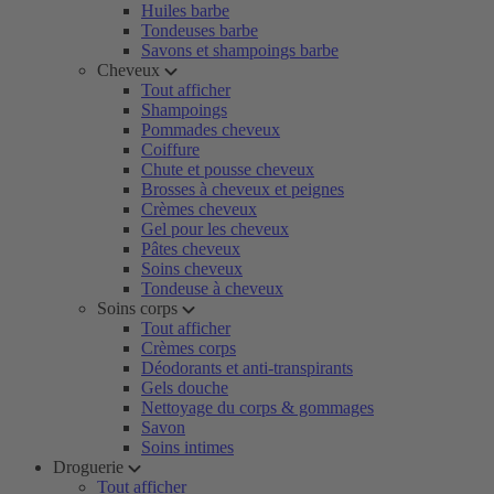
Huiles barbe
Tondeuses barbe
Savons et shampoings barbe
Cheveux
Tout afficher
Shampoings
Pommades cheveux
Coiffure
Chute et pousse cheveux
Brosses à cheveux et peignes
Crèmes cheveux
Gel pour les cheveux
Pâtes cheveux
Soins cheveux
Tondeuse à cheveux
Soins corps
Tout afficher
Crèmes corps
Déodorants et anti-transpirants
Gels douche
Nettoyage du corps & gommages
Savon
Soins intimes
Droguerie
Tout afficher