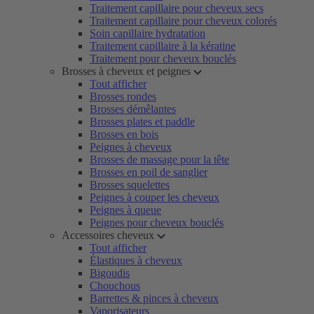
Traitement capillaire pour cheveux secs
Traitement capillaire pour cheveux colorés
Soin capillaire hydratation
Traitement capillaire à la kératine
Traitement pour cheveux bouclés
Brosses à cheveux et peignes
Tout afficher
Brosses rondes
Brosses démêlantes
Brosses plates et paddle
Brosses en bois
Peignes à cheveux
Brosses de massage pour la tête
Brosses en poil de sanglier
Brosses squelettes
Peignes à couper les cheveux
Peignes à queue
Peignes pour cheveux bouclés
Accessoires cheveux
Tout afficher
Élastiques à cheveux
Bigoudis
Chouchous
Barrettes & pinces à cheveux
Vaporisateurs