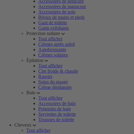
Accessoires de pédicure
Accessoires de manucure
Accessoires de soin
Bijoux de mains et pieds
Gant de toilette
Gants exfoliants
Protection soilaire
Tout afficher
Crèmes après soleil
Autobronzants
Crèmes solaires
Épilation
Tout afficher
Cire froide & chaude
Rasoirs
Soins du rasage
Crème dépilatoire
Bain
Tout afficher
Accessoires de bain
Peignoirs de bain
Serviettes de toilette
Trousses de toilette
Cheveux
Tout afficher