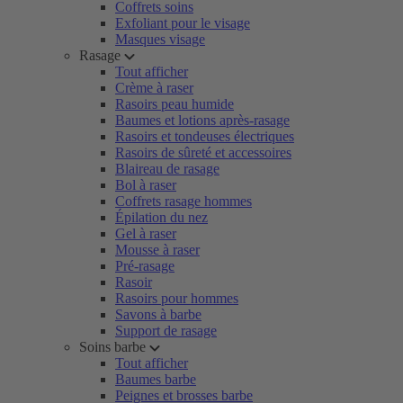
Coffrets soins
Exfoliant pour le visage
Masques visage
Rasage
Tout afficher
Crème à raser
Rasoirs peau humide
Baumes et lotions après-rasage
Rasoirs et tondeuses électriques
Rasoirs de sûreté et accessoires
Blaireau de rasage
Bol à raser
Coffrets rasage hommes
Épilation du nez
Gel à raser
Mousse à raser
Pré-rasage
Rasoir
Rasoirs pour hommes
Savons à barbe
Support de rasage
Soins barbe
Tout afficher
Baumes barbe
Peignes et brosses barbe