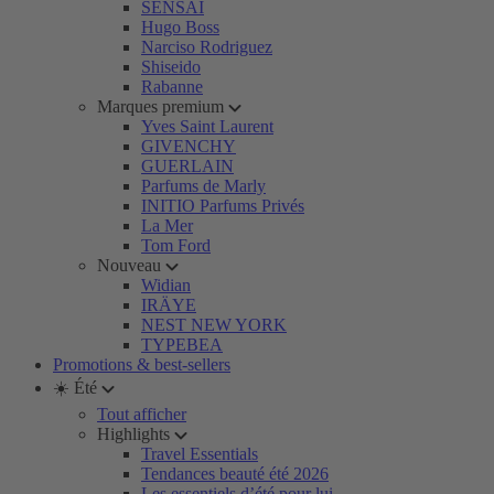
SENSAI
Hugo Boss
Narciso Rodriguez
Shiseido
Rabanne
Marques premium
Yves Saint Laurent
GIVENCHY
GUERLAIN
Parfums de Marly
INITIO Parfums Privés
La Mer
Tom Ford
Nouveau
Widian
IRÄYE
NEST NEW YORK
TYPEBEA
Promotions & best-sellers
☀️ Été
Tout afficher
Highlights
Travel Essentials
Tendances beauté été 2026
Les essentiels d’été pour lui