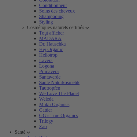
Conditionneur
Soins des cheveux
Shampooing
Styling
Cosmétiques naturels certifiés
Tout afficher
MÁDARA
Dr. Hauschka
Hej Organic
Heliotrop
Lavera
Logona
Primavera
Santaverde
Sante Naturkosmetik
Tautropfen
We Love The Planet
Weleda
Mukti Organics
Cattier
GG's True Organics
Trilogy
Zao
Santé