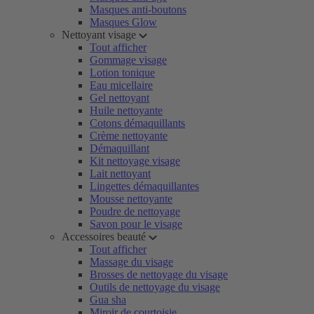
Masques anti-boutons
Masques Glow
Nettoyant visage
Tout afficher
Gommage visage
Lotion tonique
Eau micellaire
Gel nettoyant
Huile nettoyante
Cotons démaquillants
Crème nettoyante
Démaquillant
Kit nettoyage visage
Lait nettoyant
Lingettes démaquillantes
Mousse nettoyante
Poudre de nettoyage
Savon pour le visage
Accessoires beauté
Tout afficher
Massage du visage
Brosses de nettoyage du visage
Outils de nettoyage du visage
Gua sha
Miroir de courtoisie