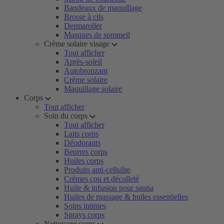
Bandeaux de maquillage
Brosse à cils
Dermaroller
Masques de sommeil
Crème solaire visage
Tout afficher
Après-soleil
Autobronzant
Crème solaire
Maquillage solaire
Corps
Tout afficher
Soin du corps
Tout afficher
Laits corps
Déodorants
Beurres corps
Huiles corps
Produits anti-cellulite
Crèmes cou et décolleté
Huile & infusion pour sauna
Huiles de massage & huiles essentielles
Soins intimes
Sprays corps
Nettoyage corps