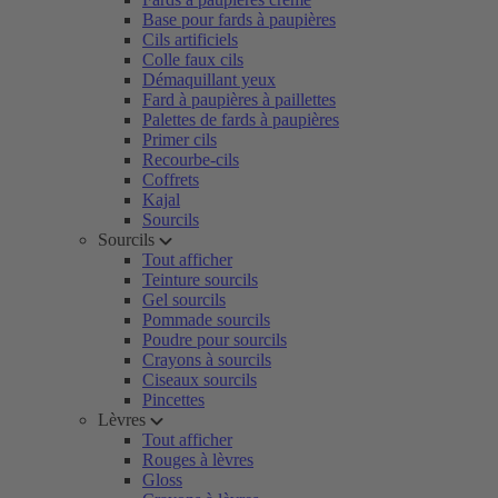
Base pour fards à paupières
Cils artificiels
Colle faux cils
Démaquillant yeux
Fard à paupières à paillettes
Palettes de fards à paupières
Primer cils
Recourbe-cils
Coffrets
Kajal
Sourcils
Sourcils
Tout afficher
Teinture sourcils
Gel sourcils
Pommade sourcils
Poudre pour sourcils
Crayons à sourcils
Ciseaux sourcils
Pincettes
Lèvres
Tout afficher
Rouges à lèvres
Gloss