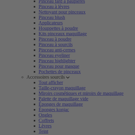
Pinceau fard à paupières
Pinceau à lèvres
Nettoyant pour pinceaux
Pinceau blush
Applicateurs
Houppettes à poudre
Kits pinceaux maquillage
Pinceau à poudre
Pinceau à sourcils
Pinceau anti-cernes
Pinceau eyeliner
Pinceau highlighter
Pinceau pour masque
Pochettes de pinceaux
Accessoires sourcils
Tout afficher
Taille-crayon maquillage
Miroirs cosmétiques et miroirs de maquillage
Palette de maquillage vide
Éponges de maquillage
Éponges konjac
Ongles
Coffrets
Lèvres
Teint