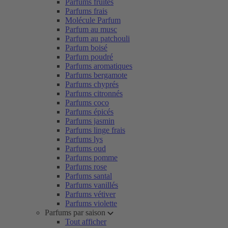
Parfums fruités
Parfums frais
Molécule Parfum
Parfum au musc
Parfum au patchouli
Parfum boisé
Parfum poudré
Parfums aromatiques
Parfums bergamote
Parfums chyprés
Parfums citronnés
Parfums coco
Parfums épicés
Parfums jasmin
Parfums linge frais
Parfums lys
Parfums oud
Parfums pomme
Parfums rose
Parfums santal
Parfums vanillés
Parfums vétiver
Parfums violette
Parfums par saison
Tout afficher