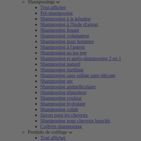
Shampooings
Tout afficher
Pré-shampooing
Shampooing à la kératine
Shampooing à l'huile d'argan
Shampooing lissant
Shampooing volumateur
Shampooing pour hommes
Shampooing à l'argent
Shampooing au tea tree
Shampooing et après-shampooing 2 en 1
Shampooing naturel
Shampooing purifiant
Shampooing sans sulfate sans silicone
Shampooing sec
Shampooing antipelliculaire
Shampooing réparateur
Shampooing couleur
Shampooing hydratant
Shampooing solide
Savon pour les cheveux
Shampooing pour cheveux bouclés
Coffrets shampooing
Produits de coiffage
Tout afficher