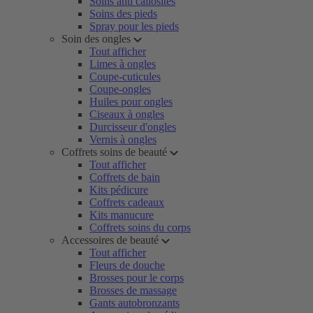
Soins anti callosités
Soins des pieds
Spray pour les pieds
Soin des ongles
Tout afficher
Limes à ongles
Coupe-cuticules
Coupe-ongles
Huiles pour ongles
Ciseaux à ongles
Durcisseur d'ongles
Vernis à ongles
Coffrets soins de beauté
Tout afficher
Coffrets de bain
Kits pédicure
Coffrets cadeaux
Kits manucure
Coffrets soins du corps
Accessoires de beauté
Tout afficher
Fleurs de douche
Brosses pour le corps
Brosses de massage
Gants autobronzants