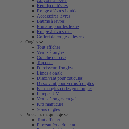
Crayons à lèvres
Repulpeur lèvres
Rouge à lèvres liquide
Accessoires lèvres
Baume à lèvres
Primaire pour les lèvres
Rouge à lèvres mat
Coffret de rouges à lèvres
Ongles
Tout afficher
Vernis à ongles
Couche de base
Top coat
Durcisseur d'ongles
Limes à ongle
Dissolvant pour cuticules
Dissolvant pour vernis à ongles
Faux ongles et design d'ongles
Lampes UV
Vernis à ongles en gel
Kits manucure
Soins ongles
Pinceaux maquillage
Tout afficher
Pinceau fond de teint