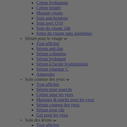
Crème hydratante
Crème teintée
Masque visage
Soin anti-boutons
Soin avec Q10
Soin du visage 24h
Soins du visage sans parabènes
Sérum pour le visage
Tout afficher
Sérum anti-âge
Sérum collagène
Sérum hydratant
Sérum à l'acide hyaluronique
Sérum vitamine C
Ampoules
Soin contour des yeux
Tout afficher
Sérum pour sourcils
Crème pour les yeux
Masques & patchs pour les yeux
Sérum contour des yeux
Sérum pour cils
Gel pour les yeux
Soin des lèvres
Tout afficher