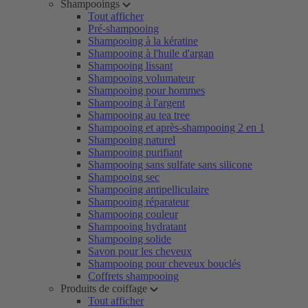
Shampooings
Tout afficher
Pré-shampooing
Shampooing à la kératine
Shampooing à l'huile d'argan
Shampooing lissant
Shampooing volumateur
Shampooing pour hommes
Shampooing à l'argent
Shampooing au tea tree
Shampooing et après-shampooing 2 en 1
Shampooing naturel
Shampooing purifiant
Shampooing sans sulfate sans silicone
Shampooing sec
Shampooing antipelliculaire
Shampooing réparateur
Shampooing couleur
Shampooing hydratant
Shampooing solide
Savon pour les cheveux
Shampooing pour cheveux bouclés
Coffrets shampooing
Produits de coiffage
Tout afficher