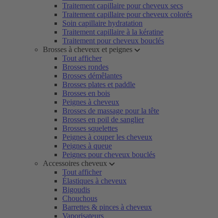
Traitement capillaire pour cheveux secs
Traitement capillaire pour cheveux colorés
Soin capillaire hydratation
Traitement capillaire à la kératine
Traitement pour cheveux bouclés
Brosses à cheveux et peignes
Tout afficher
Brosses rondes
Brosses démêlantes
Brosses plates et paddle
Brosses en bois
Peignes à cheveux
Brosses de massage pour la tête
Brosses en poil de sanglier
Brosses squelettes
Peignes à couper les cheveux
Peignes à queue
Peignes pour cheveux bouclés
Accessoires cheveux
Tout afficher
Élastiques à cheveux
Bigoudis
Chouchous
Barrettes & pinces à cheveux
Vaporisateurs