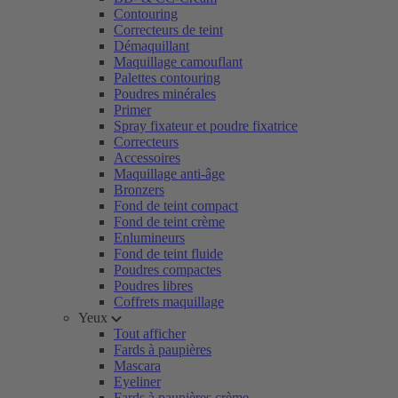
Contouring
Correcteurs de teint
Démaquillant
Maquillage camouflant
Palettes contouring
Poudres minérales
Primer
Spray fixateur et poudre fixatrice
Correcteurs
Accessoires
Maquillage anti-âge
Bronzers
Fond de teint compact
Fond de teint crème
Enlumineurs
Fond de teint fluide
Poudres compactes
Poudres libres
Coffrets maquillage
Yeux
Tout afficher
Fards à paupières
Mascara
Eyeliner
Fards à paupières crème