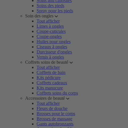
Soins anti callosités
Soins des pieds
Spray pour les pieds
Soin des ongles
Tout afficher
Limes à ongles
Coupe-cuticules
Coupe-ongles
Huiles pour ongles
Ciseaux à ongles
Durcisseur d'ongles
Vernis à ongles
Coffrets soins de beauté
Tout afficher
Coffrets de bain
Kits pédicure
Coffrets cadeaux
Kits manucure
Coffrets soins du corps
Accessoires de beauté
Tout afficher
Fleurs de douche
Brosses pour le corps
Brosses de massage
Gants autobronzants