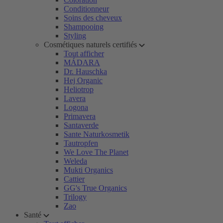
Conditionneur
Soins des cheveux
Shampooing
Styling
Cosmétiques naturels certifiés
Tout afficher
MÁDARA
Dr. Hauschka
Hej Organic
Heliotrop
Lavera
Logona
Primavera
Santaverde
Sante Naturkosmetik
Tautropfen
We Love The Planet
Weleda
Mukti Organics
Cattier
GG's True Organics
Trilogy
Zao
Santé