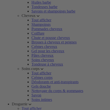
Huiles barbe
Tondeuses barbe
Savons et shampoings barbe
Cheveux
Tout afficher
Shampoings
Pommades cheveux
Coiffure
Chute et pousse cheveux
Brosses à cheveux et peignes
Crèmes cheveux
Gel pour les cheveux
Pâtes cheveux
Soins cheveux
Tondeuse à cheveux
Soins corps
Tout afficher
Crèmes corps
Déodorants et anti-transpirants
Gels douche
Nettoyage du corps & gommages
Savon
Soins intimes
Droguerie
Tout afficher