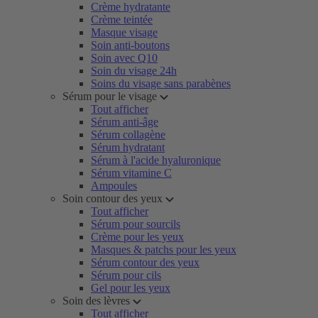
Crème hydratante
Crème teintée
Masque visage
Soin anti-boutons
Soin avec Q10
Soin du visage 24h
Soins du visage sans parabènes
Sérum pour le visage
Tout afficher
Sérum anti-âge
Sérum collagène
Sérum hydratant
Sérum à l'acide hyaluronique
Sérum vitamine C
Ampoules
Soin contour des yeux
Tout afficher
Sérum pour sourcils
Crème pour les yeux
Masques & patchs pour les yeux
Sérum contour des yeux
Sérum pour cils
Gel pour les yeux
Soin des lèvres
Tout afficher