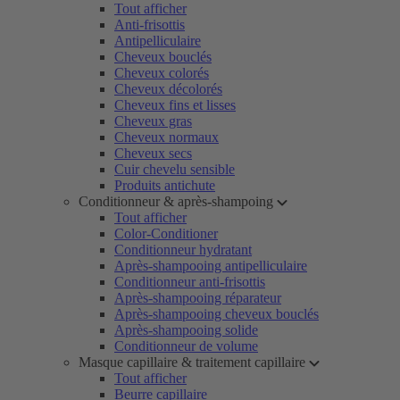
Tout afficher
Anti-frisottis
Antipelliculaire
Cheveux bouclés
Cheveux colorés
Cheveux décolorés
Cheveux fins et lisses
Cheveux gras
Cheveux normaux
Cheveux secs
Cuir chevelu sensible
Produits antichute
Conditionneur & après-shampoing
Tout afficher
Color-Conditioner
Conditionneur hydratant
Après-shampooing antipelliculaire
Conditionneur anti-frisottis
Après-shampooing réparateur
Après-shampooing cheveux bouclés
Après-shampooing solide
Conditionneur de volume
Masque capillaire & traitement capillaire
Tout afficher
Beurre capillaire