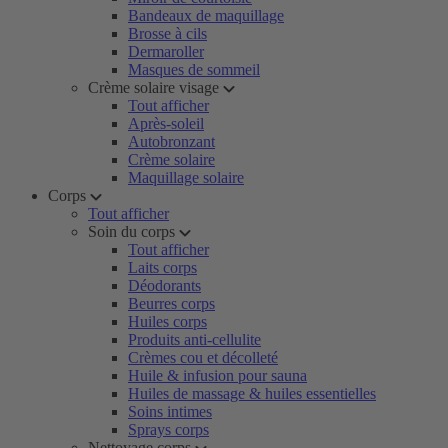
Bandeaux de maquillage
Brosse à cils
Dermaroller
Masques de sommeil
Crème solaire visage
Tout afficher
Après-soleil
Autobronzant
Crème solaire
Maquillage solaire
Corps
Tout afficher
Soin du corps
Tout afficher
Laits corps
Déodorants
Beurres corps
Huiles corps
Produits anti-cellulite
Crèmes cou et décolleté
Huile & infusion pour sauna
Huiles de massage & huiles essentielles
Soins intimes
Sprays corps
Nettoyage corps