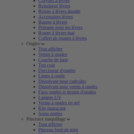
Crayons à lèvres
Repulpeur lèvres
Rouge à lèvres liquide
Accessoires lèvres
Baume à lèvres
Primaire pour les lèvres
Rouge à lèvres mat
Coffret de rouges à lèvres
Ongles
Tout afficher
Vernis à ongles
Couche de base
Top coat
Durcisseur d'ongles
Limes à ongle
Dissolvant pour cuticules
Dissolvant pour vernis à ongles
Faux ongles et design d'ongles
Lampes UV
Vernis à ongles en gel
Kits manucure
Soins ongles
Pinceaux maquillage
Tout afficher
Pinceau fond de teint