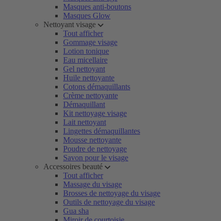
Masques anti-boutons
Masques Glow
Nettoyant visage
Tout afficher
Gommage visage
Lotion tonique
Eau micellaire
Gel nettoyant
Huile nettoyante
Cotons démaquillants
Crème nettoyante
Démaquillant
Kit nettoyage visage
Lait nettoyant
Lingettes démaquillantes
Mousse nettoyante
Poudre de nettoyage
Savon pour le visage
Accessoires beauté
Tout afficher
Massage du visage
Brosses de nettoyage du visage
Outils de nettoyage du visage
Gua sha
Miroir de courtoisie