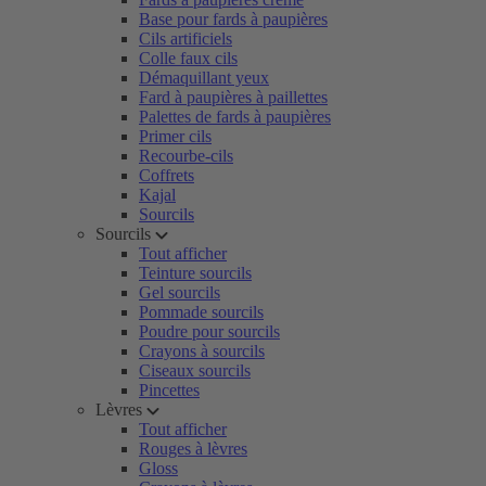
Base pour fards à paupières
Cils artificiels
Colle faux cils
Démaquillant yeux
Fard à paupières à paillettes
Palettes de fards à paupières
Primer cils
Recourbe-cils
Coffrets
Kajal
Sourcils
Sourcils
Tout afficher
Teinture sourcils
Gel sourcils
Pommade sourcils
Poudre pour sourcils
Crayons à sourcils
Ciseaux sourcils
Pincettes
Lèvres
Tout afficher
Rouges à lèvres
Gloss