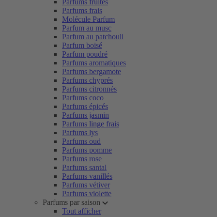
Parfums fruités
Parfums frais
Molécule Parfum
Parfum au musc
Parfum au patchouli
Parfum boisé
Parfum poudré
Parfums aromatiques
Parfums bergamote
Parfums chyprés
Parfums citronnés
Parfums coco
Parfums épicés
Parfums jasmin
Parfums linge frais
Parfums lys
Parfums oud
Parfums pomme
Parfums rose
Parfums santal
Parfums vanillés
Parfums vétiver
Parfums violette
Parfums par saison
Tout afficher