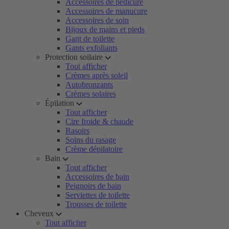
Accessoires de pédicure
Accessoires de manucure
Accessoires de soin
Bijoux de mains et pieds
Gant de toilette
Gants exfoliants
Protection soilaire
Tout afficher
Crèmes après soleil
Autobronzants
Crèmes solaires
Épilation
Tout afficher
Cire froide & chaude
Rasoirs
Soins du rasage
Crème dépilatoire
Bain
Tout afficher
Accessoires de bain
Peignoirs de bain
Serviettes de toilette
Trousses de toilette
Cheveux
Tout afficher