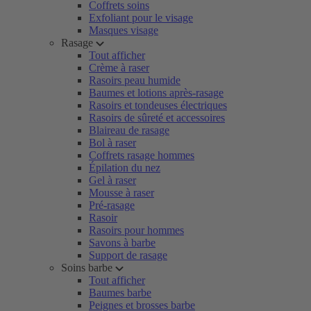
Coffrets soins
Exfoliant pour le visage
Masques visage
Rasage
Tout afficher
Crème à raser
Rasoirs peau humide
Baumes et lotions après-rasage
Rasoirs et tondeuses électriques
Rasoirs de sûreté et accessoires
Blaireau de rasage
Bol à raser
Coffrets rasage hommes
Épilation du nez
Gel à raser
Mousse à raser
Pré-rasage
Rasoir
Rasoirs pour hommes
Savons à barbe
Support de rasage
Soins barbe
Tout afficher
Baumes barbe
Peignes et brosses barbe