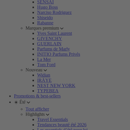
SENSAI
Hugo Boss
Narciso Rodriguez
Shiseido
Rabanne
Marques premium
Yves Saint Laurent
GIVENCHY
GUERLAIN
Parfums de Marly
INITIO Parfums Privés
La Mer
Tom Ford
Nouveau
Widian
IRÄYE
NEST NEW YORK
TYPEBEA
Promotions & best-sellers
☀️ Été
Tout afficher
Highlights
Travel Essentials
Tendances beauté été 2026
Les essentiels d’été pour lui