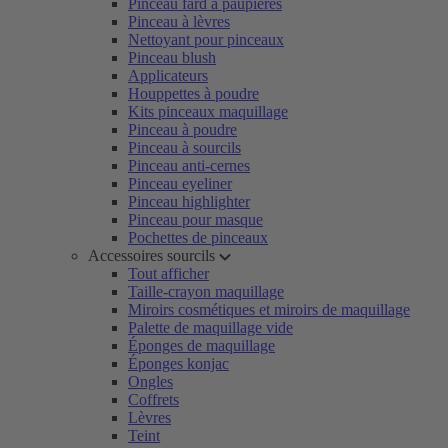
Pinceau fard à paupières
Pinceau à lèvres
Nettoyant pour pinceaux
Pinceau blush
Applicateurs
Houppettes à poudre
Kits pinceaux maquillage
Pinceau à poudre
Pinceau à sourcils
Pinceau anti-cernes
Pinceau eyeliner
Pinceau highlighter
Pinceau pour masque
Pochettes de pinceaux
Accessoires sourcils
Tout afficher
Taille-crayon maquillage
Miroirs cosmétiques et miroirs de maquillage
Palette de maquillage vide
Éponges de maquillage
Éponges konjac
Ongles
Coffrets
Lèvres
Teint