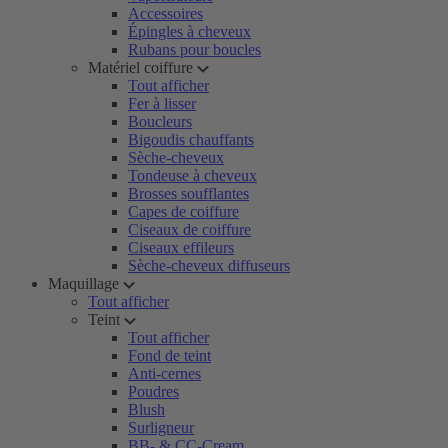
Accessoires
Épingles à cheveux
Rubans pour boucles
Matériel coiffure
Tout afficher
Fer à lisser
Boucleurs
Bigoudis chauffants
Sèche-cheveux
Tondeuse à cheveux
Brosses soufflantes
Capes de coiffure
Ciseaux de coiffure
Ciseaux effileurs
Sèche-cheveux diffuseurs
Maquillage
Tout afficher
Teint
Tout afficher
Fond de teint
Anti-cernes
Poudres
Blush
Surligneur
BB- & CC-Cream