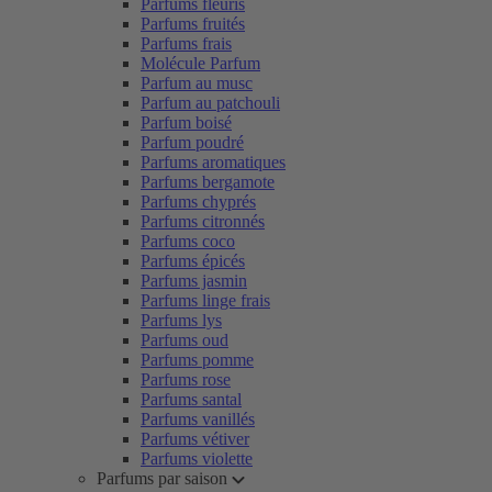
Parfums fleuris
Parfums fruités
Parfums frais
Molécule Parfum
Parfum au musc
Parfum au patchouli
Parfum boisé
Parfum poudré
Parfums aromatiques
Parfums bergamote
Parfums chyprés
Parfums citronnés
Parfums coco
Parfums épicés
Parfums jasmin
Parfums linge frais
Parfums lys
Parfums oud
Parfums pomme
Parfums rose
Parfums santal
Parfums vanillés
Parfums vétiver
Parfums violette
Parfums par saison