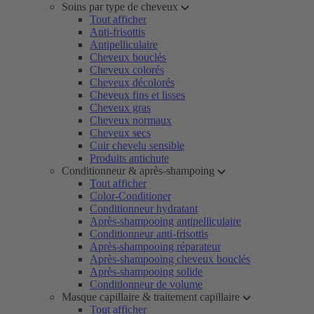
Soins par type de cheveux
Tout afficher
Anti-frisottis
Antipelliculaire
Cheveux bouclés
Cheveux colorés
Cheveux décolorés
Cheveux fins et lisses
Cheveux gras
Cheveux normaux
Cheveux secs
Cuir chevelu sensible
Produits antichute
Conditionneur & après-shampoing
Tout afficher
Color-Conditioner
Conditionneur hydratant
Après-shampooing antipelliculaire
Conditionneur anti-frisottis
Après-shampooing réparateur
Après-shampooing cheveux bouclés
Après-shampooing solide
Conditionneur de volume
Masque capillaire & traitement capillaire
Tout afficher