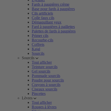
Fards à paupières crème
Base pour fards à paupières
Cils artificiels
Colle faux cils
Démaquillant yeux
Fard à paupières à paillettes
Palettes de fards à paupières
Primer cils
Recourbe-cils
Coffrets
Kajal
Sourcils
Sourcils
Tout afficher
Teinture sourcils
Gel sourcils
Pommade sourcils
Poudre pour sourcils
Crayons à sourcils
Ciseaux sourcils
Pincettes
Lèvres
Tout afficher
Rouges à lèvres