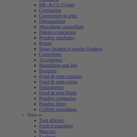
BB- & CC-Cream
Contouring
Correcteurs de teint
Démaquillant
Maquillage camouflant
Palettes contouring
Poudres minérales
Primer
Spray fixateur et poudre fixatrice
Correcteurs
Accessoires
Maquillage anti-âge
Bronzers
Fond de teint compact
Fond de teint crème
Enlumineurs
Fond de teint fluide
Poudres compactes
Poudres libres
Coffrets maquillage
Yeux
Tout afficher
Fards à paupières
Mascara
Eyeliner