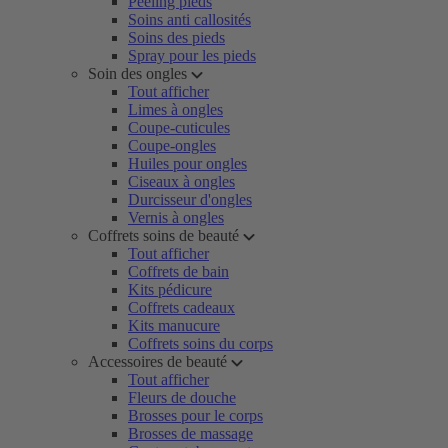
Peeling pieds
Soins anti callosités
Soins des pieds
Spray pour les pieds
Soin des ongles
Tout afficher
Limes à ongles
Coupe-cuticules
Coupe-ongles
Huiles pour ongles
Ciseaux à ongles
Durcisseur d'ongles
Vernis à ongles
Coffrets soins de beauté
Tout afficher
Coffrets de bain
Kits pédicure
Coffrets cadeaux
Kits manucure
Coffrets soins du corps
Accessoires de beauté
Tout afficher
Fleurs de douche
Brosses pour le corps
Brosses de massage