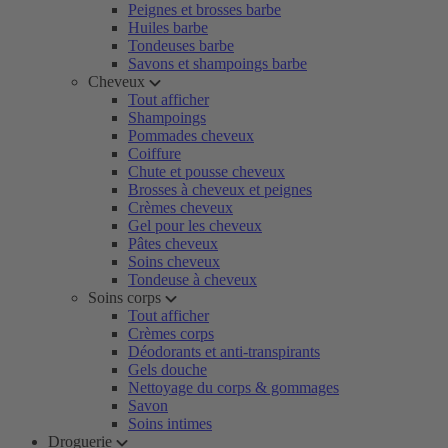
Peignes et brosses barbe
Huiles barbe
Tondeuses barbe
Savons et shampoings barbe
Cheveux
Tout afficher
Shampoings
Pommades cheveux
Coiffure
Chute et pousse cheveux
Brosses à cheveux et peignes
Crèmes cheveux
Gel pour les cheveux
Pâtes cheveux
Soins cheveux
Tondeuse à cheveux
Soins corps
Tout afficher
Crèmes corps
Déodorants et anti-transpirants
Gels douche
Nettoyage du corps & gommages
Savon
Soins intimes
Droguerie