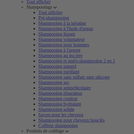
Tout afficher
Shampooings
Tout afficher
Pré-shampooing
Shampooing à la kératine
Shampooing à l'huile d'argan
Shampooing lissant
Shampooing volumateur
Shampooing pour hommes
Shampooing à l'argent
Shampooing au tea tree
Shampooing et après-shampooing 2 en 1
Shampooing naturel
Shampooing purifiant
Shampooing sans sulfate sans silicone
Shampooing sec
Shampooing antipelliculaire
Shampooing réparateur
Shampooing couleur
Shampooing hydratant
Shampooing solide
Savon pour les cheveux
Shampooing pour cheveux bouclés
Coffrets shampooing
Produits de coiffage