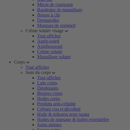
Miroir de courtoisie
Bandeaux de maquillage
Brosse à cils
Dermaroller
Masques de sommeil
Crème solaire visage
Tout afficher
Après-soleil
Autobronzant
Crème solaire
Maquillage solaire
Corps
Tout afficher
Soin du corps
Tout afficher
Laits corps
Déodorants
Beurres corps
Huiles corps
Produits anti-cellulite
Crèmes cou et décolleté
Huile & infusion pour sauna
Huiles de massage & huiles essentielles
Soins intimes
Sprays corps