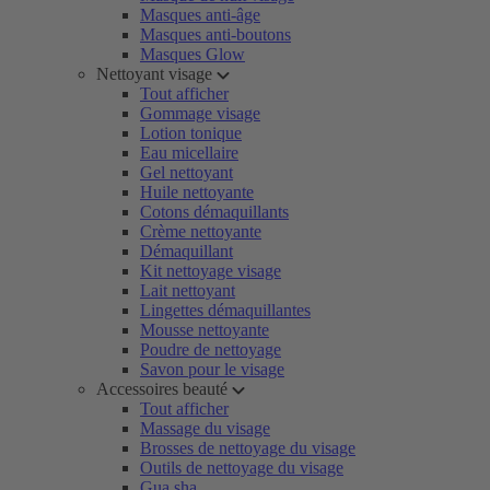
Masques anti-âge
Masques anti-boutons
Masques Glow
Nettoyant visage
Tout afficher
Gommage visage
Lotion tonique
Eau micellaire
Gel nettoyant
Huile nettoyante
Cotons démaquillants
Crème nettoyante
Démaquillant
Kit nettoyage visage
Lait nettoyant
Lingettes démaquillantes
Mousse nettoyante
Poudre de nettoyage
Savon pour le visage
Accessoires beauté
Tout afficher
Massage du visage
Brosses de nettoyage du visage
Outils de nettoyage du visage
Gua sha