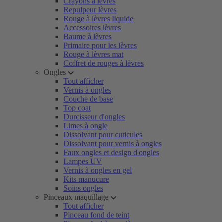
Crayons à lèvres
Repulpeur lèvres
Rouge à lèvres liquide
Accessoires lèvres
Baume à lèvres
Primaire pour les lèvres
Rouge à lèvres mat
Coffret de rouges à lèvres
Ongles
Tout afficher
Vernis à ongles
Couche de base
Top coat
Durcisseur d'ongles
Limes à ongle
Dissolvant pour cuticules
Dissolvant pour vernis à ongles
Faux ongles et design d'ongles
Lampes UV
Vernis à ongles en gel
Kits manucure
Soins ongles
Pinceaux maquillage
Tout afficher
Pinceau fond de teint