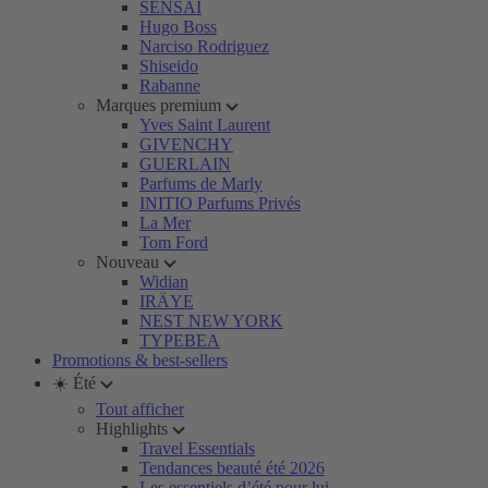
SENSAI
Hugo Boss
Narciso Rodriguez
Shiseido
Rabanne
Marques premium
Yves Saint Laurent
GIVENCHY
GUERLAIN
Parfums de Marly
INITIO Parfums Privés
La Mer
Tom Ford
Nouveau
Widian
IRÄYE
NEST NEW YORK
TYPEBEA
Promotions & best-sellers
☀️ Été
Tout afficher
Highlights
Travel Essentials
Tendances beauté été 2026
Les essentiels d’été pour lui