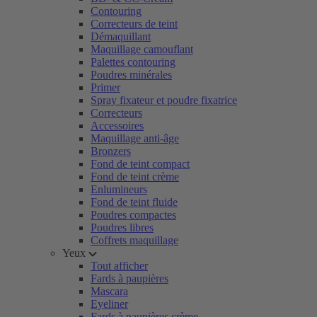
Contouring
Correcteurs de teint
Démaquillant
Maquillage camouflant
Palettes contouring
Poudres minérales
Primer
Spray fixateur et poudre fixatrice
Correcteurs
Accessoires
Maquillage anti-âge
Bronzers
Fond de teint compact
Fond de teint crème
Enlumineurs
Fond de teint fluide
Poudres compactes
Poudres libres
Coffrets maquillage
Yeux
Tout afficher
Fards à paupières
Mascara
Eyeliner
Fards à paupières crème