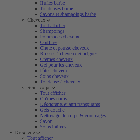
Huiles barbe
Tondeuses barbe
Savons et shampoings barbe
Cheveux
Tout afficher
Shampoings
Pommades cheveux
Coiffure
Chute et pousse cheveux
Brosses à cheveux et peignes
Crèmes cheveux
Gel pour les cheveux
Pâtes cheveux
Soins cheveux
Tondeuse à cheveux
Soins corps
Tout afficher
Crèmes corps
Déodorants et anti-transpirants
Gels douche
Nettoyage du corps & gommages
Savon
Soins intimes
Droguerie
Tout afficher