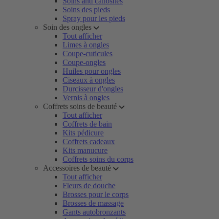
Soins anti callosités
Soins des pieds
Spray pour les pieds
Soin des ongles
Tout afficher
Limes à ongles
Coupe-cuticules
Coupe-ongles
Huiles pour ongles
Ciseaux à ongles
Durcisseur d'ongles
Vernis à ongles
Coffrets soins de beauté
Tout afficher
Coffrets de bain
Kits pédicure
Coffrets cadeaux
Kits manucure
Coffrets soins du corps
Accessoires de beauté
Tout afficher
Fleurs de douche
Brosses pour le corps
Brosses de massage
Gants autobronzants