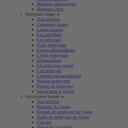
Masques anti-boutons
Masques Glow
Nettoyant visage
Tout afficher
Gommage visage
Lotion tonique
Eau micellaire
Gel nettoyant
Huile nettoyante
Cotons démaquillants
Crème nettoyante
Démaquillant
Kit nettoyage visage
Lait nettoyant
Lingettes démaquillantes
Mousse nettoyante
Poudre de nettoyage
Savon pour le visage
Accessoires beauté
Tout afficher
Massage du visage
Brosses de nettoyage du visage
Outils de nettoyage du visage
Gua sha
Miroir de courtoisie