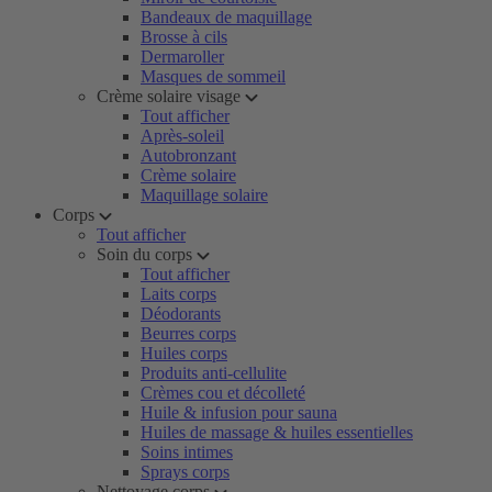
Bandeaux de maquillage
Brosse à cils
Dermaroller
Masques de sommeil
Crème solaire visage
Tout afficher
Après-soleil
Autobronzant
Crème solaire
Maquillage solaire
Corps
Tout afficher
Soin du corps
Tout afficher
Laits corps
Déodorants
Beurres corps
Huiles corps
Produits anti-cellulite
Crèmes cou et décolleté
Huile & infusion pour sauna
Huiles de massage & huiles essentielles
Soins intimes
Sprays corps
Nettoyage corps