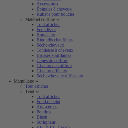
Accessoires
Épingles à cheveux
Rubans pour boucles
Matériel coiffure
Tout afficher
Fer à lisser
Boucleurs
Bigoudis chauffants
Sèche-cheveux
Tondeuse à cheveux
Brosses soufflantes
Capes de coiffure
Ciseaux de coiffure
Ciseaux effileurs
Sèche-cheveux diffuseurs
Maquillage
Tout afficher
Teint
Tout afficher
Fond de teint
Anti-cernes
Poudres
Blush
Surligneur
BB- & CC-Cream