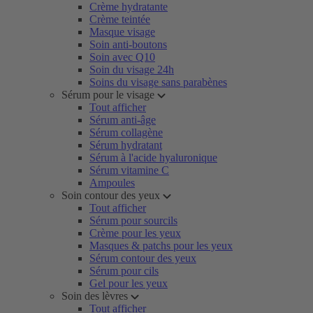
Crème hydratante
Crème teintée
Masque visage
Soin anti-boutons
Soin avec Q10
Soin du visage 24h
Soins du visage sans parabènes
Sérum pour le visage
Tout afficher
Sérum anti-âge
Sérum collagène
Sérum hydratant
Sérum à l'acide hyaluronique
Sérum vitamine C
Ampoules
Soin contour des yeux
Tout afficher
Sérum pour sourcils
Crème pour les yeux
Masques & patchs pour les yeux
Sérum contour des yeux
Sérum pour cils
Gel pour les yeux
Soin des lèvres
Tout afficher