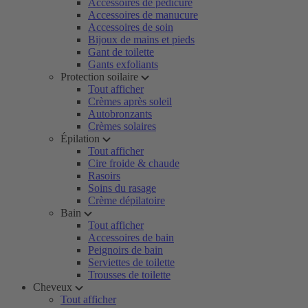
Accessoires de pédicure
Accessoires de manucure
Accessoires de soin
Bijoux de mains et pieds
Gant de toilette
Gants exfoliants
Protection soilaire
Tout afficher
Crèmes après soleil
Autobronzants
Crèmes solaires
Épilation
Tout afficher
Cire froide & chaude
Rasoirs
Soins du rasage
Crème dépilatoire
Bain
Tout afficher
Accessoires de bain
Peignoirs de bain
Serviettes de toilette
Trousses de toilette
Cheveux
Tout afficher