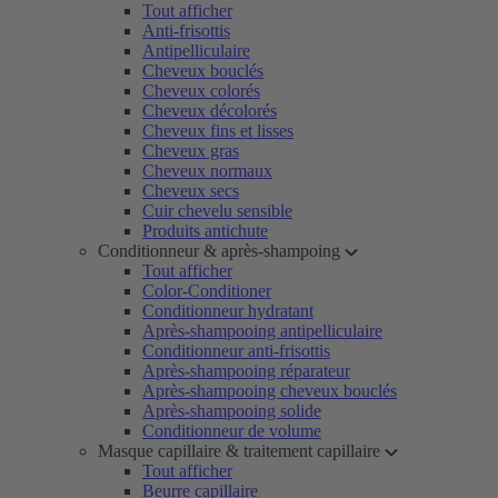
Tout afficher
Anti-frisottis
Antipelliculaire
Cheveux bouclés
Cheveux colorés
Cheveux décolorés
Cheveux fins et lisses
Cheveux gras
Cheveux normaux
Cheveux secs
Cuir chevelu sensible
Produits antichute
Conditionneur & après-shampoing
Tout afficher
Color-Conditioner
Conditionneur hydratant
Après-shampooing antipelliculaire
Conditionneur anti-frisottis
Après-shampooing réparateur
Après-shampooing cheveux bouclés
Après-shampooing solide
Conditionneur de volume
Masque capillaire & traitement capillaire
Tout afficher
Beurre capillaire