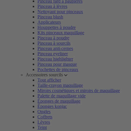
Pinceau fard à paupières
Pinceau à lèvres
Nettoyant pour pinceaux
Pinceau blush
Applicateurs
Houppettes à poudre
Kits pinceaux maquillage
Pinceau à poudre
Pinceau à sourcils
Pinceau anti-cernes
Pinceau eyeliner
Pinceau highlighter
Pinceau pour masque
Pochettes de pinceaux
Accessoires sourcils
Tout afficher
Taille-crayon maquillage
Miroirs cosmétiques et miroirs de maquillage
Palette de maquillage vide
Éponges de maquillage
Éponges konjac
Ongles
Coffrets
Lèvres
Teint