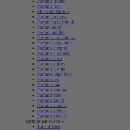
Parfums fruités
Parfums frais
Molécule Parfum
Parfum au musc
Parfum au patchouli
Parfum boisé
Parfum poudré
Parfums aromatiques
Parfums bergamote
Parfums chyprés
Parfums citronnés
Parfums coco
Parfums épicés
Parfums jasmin
Parfums linge frais
Parfums lys
Parfums oud
Parfums pomme
Parfums rose
Parfums santal
Parfums vanillés
Parfums vétiver
Parfums violette
Parfums par saison
Tout afficher