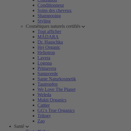
Conditionneur
Soins des cheveux
Shampooing
Styling
Cosmétiques naturels certifiés
Tout afficher
MÁDARA
Dr. Hauschka
Hej Organic
Heliotrop
Lavera
Logona
Primavera
Santaverde
Sante Naturkosmetik
Tautropfen
We Love The Planet
Weleda
Mukti Organics
Cattier
GG's True Organics
Trilogy
Zao
Santé