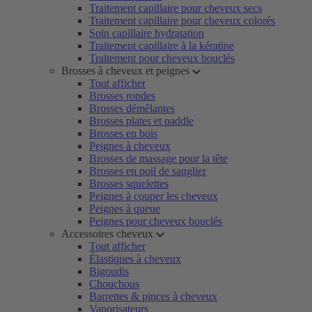
Traitement capillaire pour cheveux secs
Traitement capillaire pour cheveux colorés
Soin capillaire hydratation
Traitement capillaire à la kératine
Traitement pour cheveux bouclés
Brosses à cheveux et peignes
Tout afficher
Brosses rondes
Brosses démêlantes
Brosses plates et paddle
Brosses en bois
Peignes à cheveux
Brosses de massage pour la tête
Brosses en poil de sanglier
Brosses squelettes
Peignes à couper les cheveux
Peignes à queue
Peignes pour cheveux bouclés
Accessoires cheveux
Tout afficher
Élastiques à cheveux
Bigoudis
Chouchous
Barrettes & pinces à cheveux
Vaporisateurs