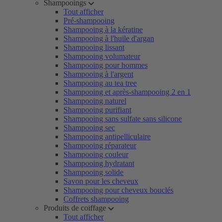
Shampooings
Tout afficher
Pré-shampooing
Shampooing à la kératine
Shampooing à l'huile d'argan
Shampooing lissant
Shampooing volumateur
Shampooing pour hommes
Shampooing à l'argent
Shampooing au tea tree
Shampooing et après-shampooing 2 en 1
Shampooing naturel
Shampooing purifiant
Shampooing sans sulfate sans silicone
Shampooing sec
Shampooing antipelliculaire
Shampooing réparateur
Shampooing couleur
Shampooing hydratant
Shampooing solide
Savon pour les cheveux
Shampooing pour cheveux bouclés
Coffrets shampooing
Produits de coiffage
Tout afficher