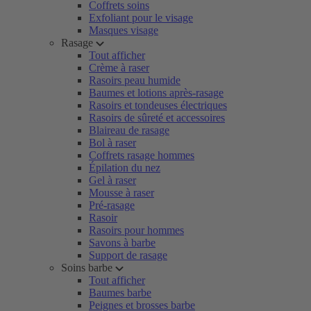
Coffrets soins
Exfoliant pour le visage
Masques visage
Rasage
Tout afficher
Crème à raser
Rasoirs peau humide
Baumes et lotions après-rasage
Rasoirs et tondeuses électriques
Rasoirs de sûreté et accessoires
Blaireau de rasage
Bol à raser
Coffrets rasage hommes
Épilation du nez
Gel à raser
Mousse à raser
Pré-rasage
Rasoir
Rasoirs pour hommes
Savons à barbe
Support de rasage
Soins barbe
Tout afficher
Baumes barbe
Peignes et brosses barbe