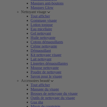
Masques anti-boutons
Masques Glow
Nettoyant visage
Tout afficher
Gommage visage
Lotion tonique
Eau micellaire
Gel nettoyant
Huile nettoyante
Cotons démaquillants
Crème nettoyante
Démaquillant
Kit nettoyage visage
Lait nettoyant
Lingettes démaquillantes
Mousse nettoyante
Poudre de nettoyage
Savon pour le visage
Accessoires beauté
Tout afficher
Massage du visage
Brosses de nettoyage du visage
Outils de nettoyage du visage
Gua sha
Miroir de courtoisie