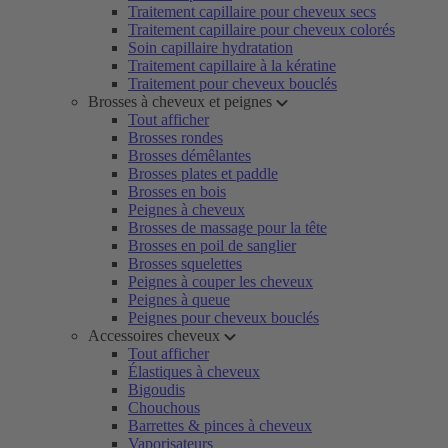
Traitement capillaire pour cheveux secs
Traitement capillaire pour cheveux colorés
Soin capillaire hydratation
Traitement capillaire à la kératine
Traitement pour cheveux bouclés
Brosses à cheveux et peignes
Tout afficher
Brosses rondes
Brosses démêlantes
Brosses plates et paddle
Brosses en bois
Peignes à cheveux
Brosses de massage pour la tête
Brosses en poil de sanglier
Brosses squelettes
Peignes à couper les cheveux
Peignes à queue
Peignes pour cheveux bouclés
Accessoires cheveux
Tout afficher
Élastiques à cheveux
Bigoudis
Chouchous
Barrettes & pinces à cheveux
Vaporisateurs