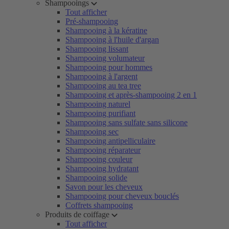
Shampooings
Tout afficher
Pré-shampooing
Shampooing à la kératine
Shampooing à l'huile d'argan
Shampooing lissant
Shampooing volumateur
Shampooing pour hommes
Shampooing à l'argent
Shampooing au tea tree
Shampooing et après-shampooing 2 en 1
Shampooing naturel
Shampooing purifiant
Shampooing sans sulfate sans silicone
Shampooing sec
Shampooing antipelliculaire
Shampooing réparateur
Shampooing couleur
Shampooing hydratant
Shampooing solide
Savon pour les cheveux
Shampooing pour cheveux bouclés
Coffrets shampooing
Produits de coiffage
Tout afficher