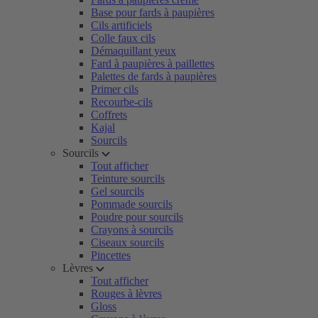
Base pour fards à paupières
Cils artificiels
Colle faux cils
Démaquillant yeux
Fard à paupières à paillettes
Palettes de fards à paupières
Primer cils
Recourbe-cils
Coffrets
Kajal
Sourcils
Sourcils
Tout afficher
Teinture sourcils
Gel sourcils
Pommade sourcils
Poudre pour sourcils
Crayons à sourcils
Ciseaux sourcils
Pincettes
Lèvres
Tout afficher
Rouges à lèvres
Gloss