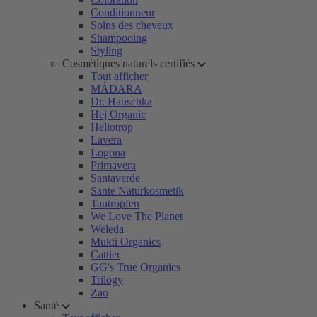
Conditionneur
Soins des cheveux
Shampooing
Styling
Cosmétiques naturels certifiés
Tout afficher
MÁDARA
Dr. Hauschka
Hej Organic
Heliotrop
Lavera
Logona
Primavera
Santaverde
Sante Naturkosmetik
Tautropfen
We Love The Planet
Weleda
Mukti Organics
Cattier
GG's True Organics
Trilogy
Zao
Santé