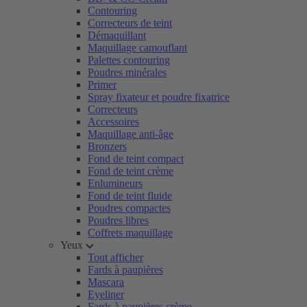
Contouring
Correcteurs de teint
Démaquillant
Maquillage camouflant
Palettes contouring
Poudres minérales
Primer
Spray fixateur et poudre fixatrice
Correcteurs
Accessoires
Maquillage anti-âge
Bronzers
Fond de teint compact
Fond de teint crème
Enlumineurs
Fond de teint fluide
Poudres compactes
Poudres libres
Coffrets maquillage
Yeux
Tout afficher
Fards à paupières
Mascara
Eyeliner
Fards à paupières crème