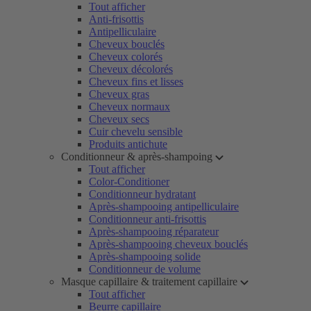
Tout afficher
Anti-frisottis
Antipelliculaire
Cheveux bouclés
Cheveux colorés
Cheveux décolorés
Cheveux fins et lisses
Cheveux gras
Cheveux normaux
Cheveux secs
Cuir chevelu sensible
Produits antichute
Conditionneur & après-shampoing
Tout afficher
Color-Conditioner
Conditionneur hydratant
Après-shampooing antipelliculaire
Conditionneur anti-frisottis
Après-shampooing réparateur
Après-shampooing cheveux bouclés
Après-shampooing solide
Conditionneur de volume
Masque capillaire & traitement capillaire
Tout afficher
Beurre capillaire