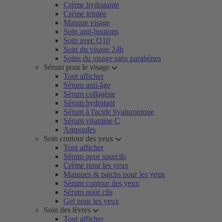
Crème hydratante
Crème teintée
Masque visage
Soin anti-boutons
Soin avec Q10
Soin du visage 24h
Soins du visage sans parabènes
Sérum pour le visage
Tout afficher
Sérum anti-âge
Sérum collagène
Sérum hydratant
Sérum à l'acide hyaluronique
Sérum vitamine C
Ampoules
Soin contour des yeux
Tout afficher
Sérum pour sourcils
Crème pour les yeux
Masques & patchs pour les yeux
Sérum contour des yeux
Sérum pour cils
Gel pour les yeux
Soin des lèvres
Tout afficher