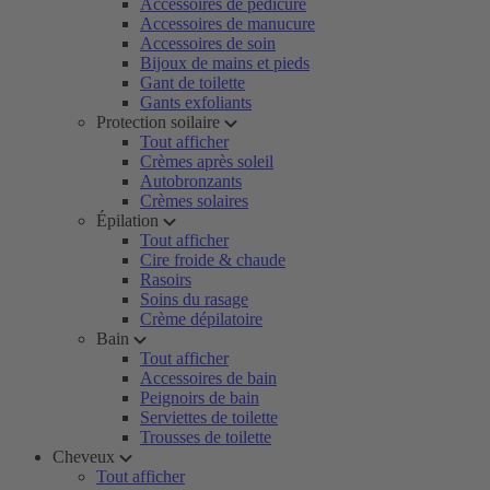
Accessoires de pédicure
Accessoires de manucure
Accessoires de soin
Bijoux de mains et pieds
Gant de toilette
Gants exfoliants
Protection soilaire
Tout afficher
Crèmes après soleil
Autobronzants
Crèmes solaires
Épilation
Tout afficher
Cire froide & chaude
Rasoirs
Soins du rasage
Crème dépilatoire
Bain
Tout afficher
Accessoires de bain
Peignoirs de bain
Serviettes de toilette
Trousses de toilette
Cheveux
Tout afficher