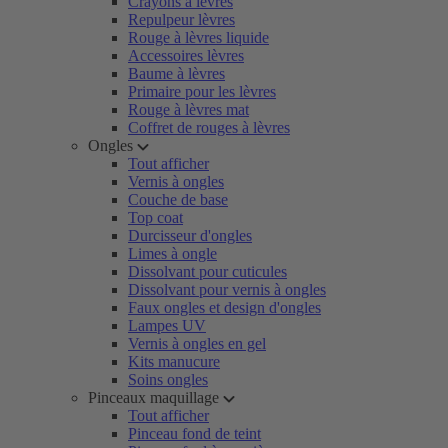
Crayons à lèvres
Repulpeur lèvres
Rouge à lèvres liquide
Accessoires lèvres
Baume à lèvres
Primaire pour les lèvres
Rouge à lèvres mat
Coffret de rouges à lèvres
Ongles
Tout afficher
Vernis à ongles
Couche de base
Top coat
Durcisseur d'ongles
Limes à ongle
Dissolvant pour cuticules
Dissolvant pour vernis à ongles
Faux ongles et design d'ongles
Lampes UV
Vernis à ongles en gel
Kits manucure
Soins ongles
Pinceaux maquillage
Tout afficher
Pinceau fond de teint