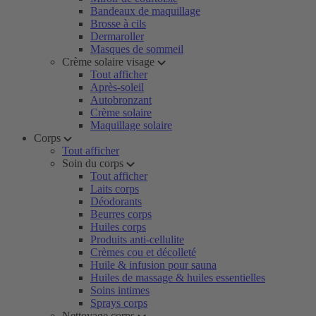
Bandeaux de maquillage
Brosse à cils
Dermaroller
Masques de sommeil
Crème solaire visage
Tout afficher
Après-soleil
Autobronzant
Crème solaire
Maquillage solaire
Corps
Tout afficher
Soin du corps
Tout afficher
Laits corps
Déodorants
Beurres corps
Huiles corps
Produits anti-cellulite
Crèmes cou et décolleté
Huile & infusion pour sauna
Huiles de massage & huiles essentielles
Soins intimes
Sprays corps
Nettoyage corps