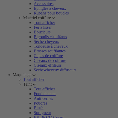
Accessoires
Épingles à cheveux
Rubans pour boucles
Matériel coiffure
Tout afficher
Fer à lisser
Boucleurs
Bigoudis chauffants
Sèche-cheveux
Tondeuse à cheveux
Brosses soufflantes
Capes de coiffure
Ciseaux de coiffure
Ciseaux effileurs
Sèche-cheveux diffuseurs
Maquillage
Tout afficher
Teint
Tout afficher
Fond de teint
Anti-cernes
Poudres
Blush
Surligneur
BB- & CC-Cream