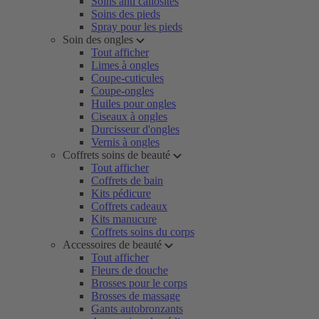
Soins anti callosités
Soins des pieds
Spray pour les pieds
Soin des ongles
Tout afficher
Limes à ongles
Coupe-cuticules
Coupe-ongles
Huiles pour ongles
Ciseaux à ongles
Durcisseur d'ongles
Vernis à ongles
Coffrets soins de beauté
Tout afficher
Coffrets de bain
Kits pédicure
Coffrets cadeaux
Kits manucure
Coffrets soins du corps
Accessoires de beauté
Tout afficher
Fleurs de douche
Brosses pour le corps
Brosses de massage
Gants autobronzants