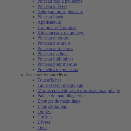
Pinceau fard à paupières
Pinceau à lèvres
Nettoyant pour pinceaux
Pinceau blush
Applicateurs
Houppettes à poudre
Kits pinceaux maquillage
Pinceau à poudre
Pinceau à sourcils
Pinceau anti-cernes
Pinceau eyeliner
Pinceau highlighter
Pinceau pour masque
Pochettes de pinceaux
Accessoires sourcils
Tout afficher
Taille-crayon maquillage
Miroirs cosmétiques et miroirs de maquillage
Palette de maquillage vide
Éponges de maquillage
Éponges konjac
Ongles
Coffrets
Lèvres
Teint