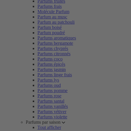
Parfums fruités
Parfums frais
Molécule Parfum
Parfum au musc
Parfum au patchouli
Parfum boisé
Parfum poudré
Parfums aromatiques
Parfums bergamote
Parfums chyprés
Parfums citronnés
Parfums coco
Parfums épicés
Parfums jasmin
Parfums linge frais
Parfums lys
Parfums oud
Parfums pomme
Parfums rose
Parfums santal
Parfums vanillés
Parfums vétiver
Parfums violette
Parfums par saison
Tout afficher