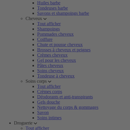
Huiles barbe
Tondeuses barbe
Savons et shampoings barbe
Cheveux
Tout afficher
Shampoings
Pommades cheveux
Coiffure
Chute et pousse cheveux
Brosses à cheveux et peignes
Crèmes cheveux
Gel pour les cheveux
Pâtes cheveux
Soins cheveux
Tondeuse à cheveux
Soins corps
Tout afficher
Crèmes corps
Déodorants et anti-transpirants
Gels douche
Nettoyage du corps & gommages
Savon
Soins intimes
Droguerie
Tout afficher