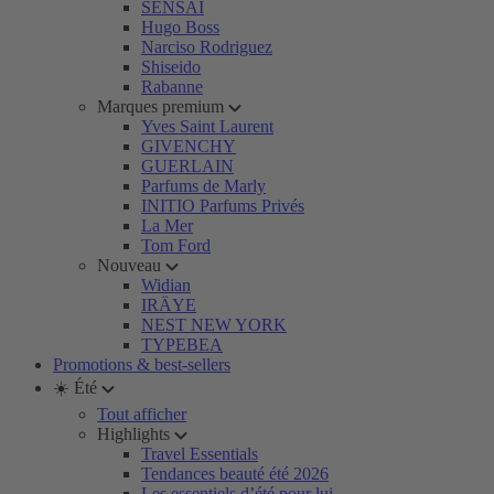
SENSAI
Hugo Boss
Narciso Rodriguez
Shiseido
Rabanne
Marques premium
Yves Saint Laurent
GIVENCHY
GUERLAIN
Parfums de Marly
INITIO Parfums Privés
La Mer
Tom Ford
Nouveau
Widian
IRÄYE
NEST NEW YORK
TYPEBEA
Promotions & best-sellers
☀️ Été
Tout afficher
Highlights
Travel Essentials
Tendances beauté été 2026
Les essentiels d’été pour lui