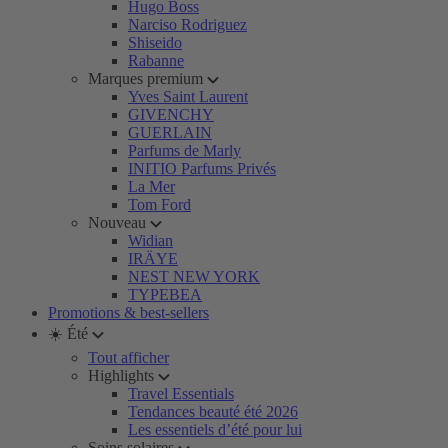
Hugo Boss
Narciso Rodriguez
Shiseido
Rabanne
Marques premium
Yves Saint Laurent
GIVENCHY
GUERLAIN
Parfums de Marly
INITIO Parfums Privés
La Mer
Tom Ford
Nouveau
Widian
IRÄYE
NEST NEW YORK
TYPEBEA
Promotions & best-sellers
☀️ Été
Tout afficher
Highlights
Travel Essentials
Tendances beauté été 2026
Les essentiels d’été pour lui
Soins solaires