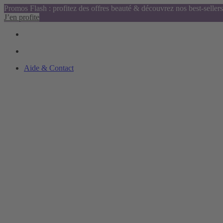
Promos Flash : profitez des offres beauté & découvrez nos best-sellers
J’en profite
Aide & Contact