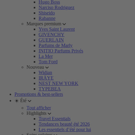
Hugo Boss
Narciso Rodriguez
Shiseido
Rabanne
Marques premium
Yves Saint Laurent
GIVENCHY
GUERLAIN
Parfums de Marly
INITIO Parfums Privés
La Mer
Tom Ford
Nouveau
Widian
IRÄYE
NEST NEW YORK
TYPEBEA
Promotions & best-sellers
☀️ Été
Tout afficher
Highlights
Travel Essentials
Tendances beauté été 2026
Les essentiels d’été pour lui
Soins solaires