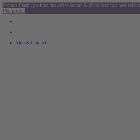
Promos Flash : profitez des offres beauté & découvrez nos best-sellers
J’en profite
Aide & Contact