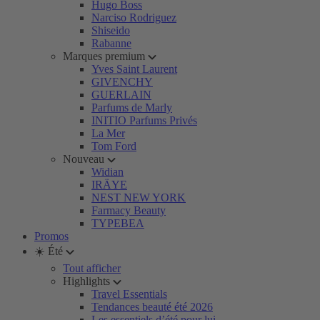
Hugo Boss
Narciso Rodriguez
Shiseido
Rabanne
Marques premium
Yves Saint Laurent
GIVENCHY
GUERLAIN
Parfums de Marly
INITIO Parfums Privés
La Mer
Tom Ford
Nouveau
Widian
IRÄYE
NEST NEW YORK
Farmacy Beauty
TYPEBEA
Promos
☀️ Été
Tout afficher
Highlights
Travel Essentials
Tendances beauté été 2026
Les essentiels d’été pour lui