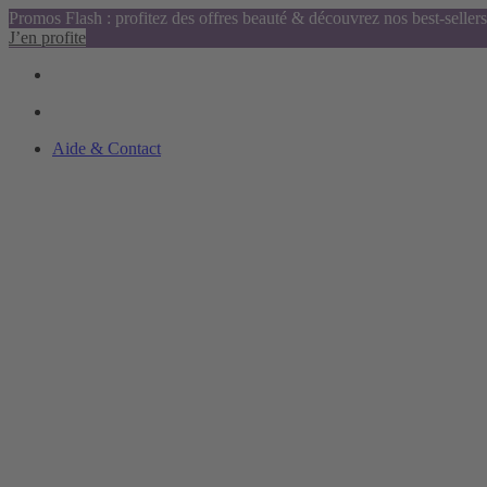
Promos Flash : profitez des offres beauté & découvrez nos best-sellers
J’en profite
Aide & Contact