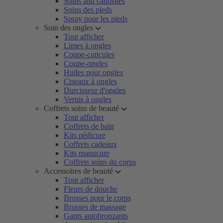
Soins anti callosités
Soins des pieds
Spray pour les pieds
Soin des ongles
Tout afficher
Limes à ongles
Coupe-cuticules
Coupe-ongles
Huiles pour ongles
Ciseaux à ongles
Durcisseur d'ongles
Vernis à ongles
Coffrets soins de beauté
Tout afficher
Coffrets de bain
Kits pédicure
Coffrets cadeaux
Kits manucure
Coffrets soins du corps
Accessoires de beauté
Tout afficher
Fleurs de douche
Brosses pour le corps
Brosses de massage
Gants autobronzants