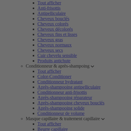
Tout afficher
Anti-frisottis
Antipelliculaire
Cheveux bouclés
Cheveux colorés
Cheveux décolorés
Cheveux fins et lisses
Cheveux gras
Cheveux normaux
Cheveux secs
Cuir chevelu sensible
Produits antichute
Conditionneur & après-shampoing
Tout afficher
Color-Conditioner
Conditionneur hydratant
Après-shampooing antipelliculaire
Conditionneur anti-frisottis
Après-shampooing réparateur
Après-shampooing cheveux bouclés
Après-shampooing solide
Conditionneur de volume
Masque capillaire & traitement capillaire
Tout afficher
Beurre capillaire