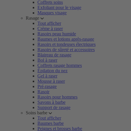
Coffrets soins
Exfoliant pour le visage
Masques visage
Rasage
Tout afficher
Crème à raser
Rasoirs peau humide
Baumes et lotions après-rasage
Rasoirs et tondeuses électriques
Rasoirs de sûreté et accessoires
Blaireau de rasage
Bol à raser
Coffrets rasage hommes
Épilation du nez
Gel à raser
Mousse à raser
Pré-rasage
Rasoir
Rasoirs pour hommes
Savons à barbe
Support de rasage
Soins barbe
Tout afficher
Baumes barbe
Peignes et brosses barbe