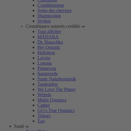
Conditionneur
Soins des cheveux
Shampooing
Styling
Cosmétiques naturels certifiés
Tout afficher
MÁDARA
Dr. Hauschka
Hej Organic
Heliotrop
Lavera
Logona
Primavera
Santaverde
Sante Naturkosmetik
Tautropfen
We Love The Planet
Weleda
Mukti Organics
Cattier
GG's True Organics
Trilogy
Zao
Santé