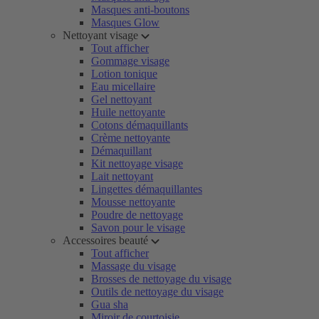
Masques anti-boutons
Masques Glow
Nettoyant visage
Tout afficher
Gommage visage
Lotion tonique
Eau micellaire
Gel nettoyant
Huile nettoyante
Cotons démaquillants
Crème nettoyante
Démaquillant
Kit nettoyage visage
Lait nettoyant
Lingettes démaquillantes
Mousse nettoyante
Poudre de nettoyage
Savon pour le visage
Accessoires beauté
Tout afficher
Massage du visage
Brosses de nettoyage du visage
Outils de nettoyage du visage
Gua sha
Miroir de courtoisie