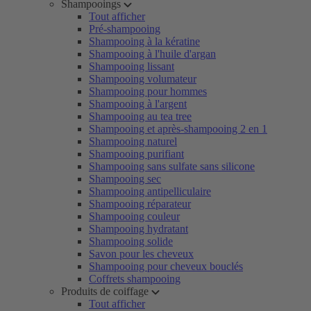
Shampooings
Tout afficher
Pré-shampooing
Shampooing à la kératine
Shampooing à l'huile d'argan
Shampooing lissant
Shampooing volumateur
Shampooing pour hommes
Shampooing à l'argent
Shampooing au tea tree
Shampooing et après-shampooing 2 en 1
Shampooing naturel
Shampooing purifiant
Shampooing sans sulfate sans silicone
Shampooing sec
Shampooing antipelliculaire
Shampooing réparateur
Shampooing couleur
Shampooing hydratant
Shampooing solide
Savon pour les cheveux
Shampooing pour cheveux bouclés
Coffrets shampooing
Produits de coiffage
Tout afficher