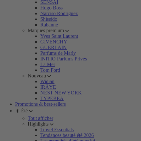
SENSAI
Hugo Boss
Narciso Rodriguez
Shiseido
Rabanne
Marques premium
Yves Saint Laurent
GIVENCHY
GUERLAIN
Parfums de Marly
INITIO Parfums Privés
La Mer
Tom Ford
Nouveau
Widian
IRÄYE
NEST NEW YORK
TYPEBEA
Promotions & best-sellers
☀️ Été
Tout afficher
Highlights
Travel Essentials
Tendances beauté été 2026
Les essentiels d’été pour lui