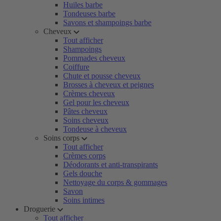
Huiles barbe
Tondeuses barbe
Savons et shampoings barbe
Cheveux
Tout afficher
Shampoings
Pommades cheveux
Coiffure
Chute et pousse cheveux
Brosses à cheveux et peignes
Crèmes cheveux
Gel pour les cheveux
Pâtes cheveux
Soins cheveux
Tondeuse à cheveux
Soins corps
Tout afficher
Crèmes corps
Déodorants et anti-transpirants
Gels douche
Nettoyage du corps & gommages
Savon
Soins intimes
Droguerie
Tout afficher