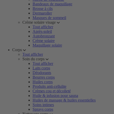
Bandeaux de maquillage
Brosse à cils
Dermaroller
Masques de sommeil
Crème solaire visage
Tout afficher
Après-soleil
Autobronzant
Crème solaire
Maquillage solaire
Corps
Tout afficher
Soin du corps
Tout afficher
Laits corps
Déodorants
Beurres corps
Huiles corps
Produits anti-cellulite
Crèmes cou et décolleté
Huile & infusion pour sauna
Huiles de massage & huiles essentielles
Soins intimes
Sprays corps
Nettoyage corps