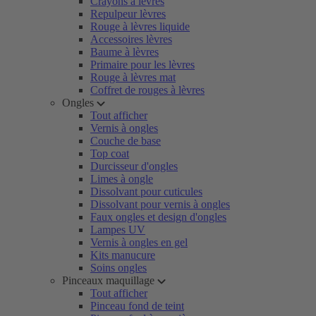
Crayons à lèvres
Repulpeur lèvres
Rouge à lèvres liquide
Accessoires lèvres
Baume à lèvres
Primaire pour les lèvres
Rouge à lèvres mat
Coffret de rouges à lèvres
Ongles
Tout afficher
Vernis à ongles
Couche de base
Top coat
Durcisseur d'ongles
Limes à ongle
Dissolvant pour cuticules
Dissolvant pour vernis à ongles
Faux ongles et design d'ongles
Lampes UV
Vernis à ongles en gel
Kits manucure
Soins ongles
Pinceaux maquillage
Tout afficher
Pinceau fond de teint