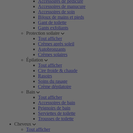
Accessoires de pédicure
Accessoires de manucure
Accessoires de soin
Bijoux de mains et pieds
Gant de toilette
Gants exfoliants
Protection soilaire
Tout afficher
Crèmes après soleil
Autobronzants
Crèmes solaires
Épilation
Tout afficher
Cire froide & chaude
Rasoirs
Soins du rasage
Crème dépilatoire
Bain
Tout afficher
Accessoires de bain
Peignoirs de bain
Serviettes de toilette
Trousses de toilette
Cheveux
Tout afficher