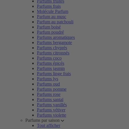
Parfums fruités
Parfums frais
Molécule Parfum
Parfum au musc
Parfum au patchouli
Parfum boisé
Parfum poudré
Parfums aromatiques
Parfums bergamote
Parfums chyprés
Parfums citronnés
Parfums coco
Parfums épicés
Parfums jasmin
Parfums linge frais
Parfums lys
Parfums oud
Parfums pomme
Parfums rose
Parfums santal
Parfums vanillés
Parfums vétiver
Parfums violette
Parfums par saison
Tout afficher