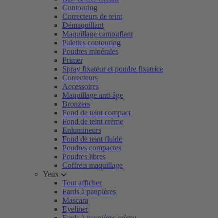
Contouring
Correcteurs de teint
Démaquillant
Maquillage camouflant
Palettes contouring
Poudres minérales
Primer
Spray fixateur et poudre fixatrice
Correcteurs
Accessoires
Maquillage anti-âge
Bronzers
Fond de teint compact
Fond de teint crème
Enlumineurs
Fond de teint fluide
Poudres compactes
Poudres libres
Coffrets maquillage
Yeux
Tout afficher
Fards à paupières
Mascara
Eyeliner
Fards à paupières crème