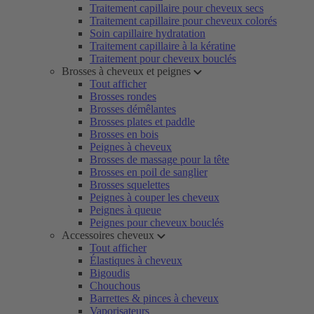
Traitement capillaire pour cheveux secs
Traitement capillaire pour cheveux colorés
Soin capillaire hydratation
Traitement capillaire à la kératine
Traitement pour cheveux bouclés
Brosses à cheveux et peignes
Tout afficher
Brosses rondes
Brosses démêlantes
Brosses plates et paddle
Brosses en bois
Peignes à cheveux
Brosses de massage pour la tête
Brosses en poil de sanglier
Brosses squelettes
Peignes à couper les cheveux
Peignes à queue
Peignes pour cheveux bouclés
Accessoires cheveux
Tout afficher
Élastiques à cheveux
Bigoudis
Chouchous
Barrettes & pinces à cheveux
Vaporisateurs