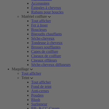
Accessoires
Épingles à cheveux
Rubans pour boucles
Matériel coiffure
Tout afficher
Fer à lisser
Boucleurs
Bigoudis chauffants
Sèche-cheveux
Tondeuse à cheveux
Brosses soufflantes
Capes de coiffure
Ciseaux de coiffure
Ciseaux effileurs
Sèche-cheveux diffuseurs
Maquillage
Tout afficher
Teint
Tout afficher
Fond de teint
Anti-cernes
Poudres
Blush
Surligneur
BB- & CC-Cream