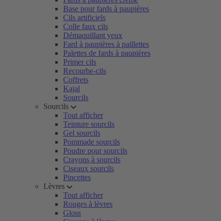
Base pour fards à paupières
Cils artificiels
Colle faux cils
Démaquillant yeux
Fard à paupières à paillettes
Palettes de fards à paupières
Primer cils
Recourbe-cils
Coffrets
Kajal
Sourcils
Sourcils
Tout afficher
Teinture sourcils
Gel sourcils
Pommade sourcils
Poudre pour sourcils
Crayons à sourcils
Ciseaux sourcils
Pincettes
Lèvres
Tout afficher
Rouges à lèvres
Gloss