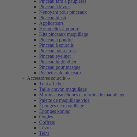
Pinceau fard à paupières
Pinceau à lèvres
Nettoyant pour pinceaux
Pinceau blush
Applicateurs
Houppettes à poudre
Kits pinceaux maquillage
Pinceau à poudre
Pinceau à sourcils
Pinceau anti-cernes
Pinceau eyeliner
Pinceau highlighter
Pinceau pour masque
Pochettes de pinceaux
Accessoires sourcils
Tout afficher
Taille-crayon maquillage
Miroirs cosmétiques et miroirs de maquillage
Palette de maquillage vide
Éponges de maquillage
Éponges konjac
Ongles
Coffrets
Lèvres
Teint