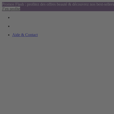
Promos Flash : profitez des offres beauté & découvrez nos best-sellers
J’en profite
Aide & Contact