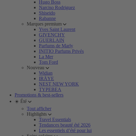
Hugo Boss
Narciso Rodriguez
Shiseido
Rabanne
Marques premium
Yves Saint Laurent
GIVENCHY
GUERLAIN
Parfums de Marly
INITIO Parfums Privés
La Mer
Tom Ford
Nouveau
Widian
IRÄYE
NEST NEW YORK
TYPEBEA
Promotions & best-sellers
☀️ Été
Tout afficher
Highlights
Travel Essentials
Tendances beauté été 2026
Les essentiels d’été pour lui
Soins solaires