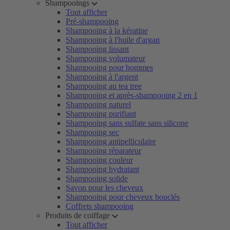
Shampooings
Tout afficher
Pré-shampooing
Shampooing à la kératine
Shampooing à l'huile d'argan
Shampooing lissant
Shampooing volumateur
Shampooing pour hommes
Shampooing à l'argent
Shampooing au tea tree
Shampooing et après-shampooing 2 en 1
Shampooing naturel
Shampooing purifiant
Shampooing sans sulfate sans silicone
Shampooing sec
Shampooing antipelliculaire
Shampooing réparateur
Shampooing couleur
Shampooing hydratant
Shampooing solide
Savon pour les cheveux
Shampooing pour cheveux bouclés
Coffrets shampooing
Produits de coiffage
Tout afficher