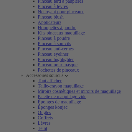
Pinceau fard à paupières
Pinceau à lèvres
Nettoyant pour pinceaux
Pinceau blush
Applicateurs
Houppettes à poudre
Kits pinceaux maquillage
Pinceau à poudre
Pinceau à sourcils
Pinceau anti-cernes
Pinceau eyeliner
Pinceau highlighter
Pinceau pour masque
Pochettes de pinceaux
Accessoires sourcils
Tout afficher
Taille-crayon maquillage
Miroirs cosmétiques et miroirs de maquillage
Palette de maquillage vide
Éponges de maquillage
Éponges konjac
Ongles
Coffrets
Lèvres
Teint