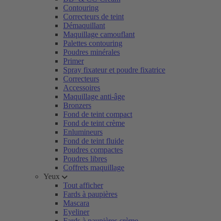
Contouring
Correcteurs de teint
Démaquillant
Maquillage camouflant
Palettes contouring
Poudres minérales
Primer
Spray fixateur et poudre fixatrice
Correcteurs
Accessoires
Maquillage anti-âge
Bronzers
Fond de teint compact
Fond de teint crème
Enlumineurs
Fond de teint fluide
Poudres compactes
Poudres libres
Coffrets maquillage
Yeux
Tout afficher
Fards à paupières
Mascara
Eyeliner
Fards à paupières crème