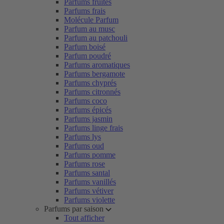
Parfums fruités
Parfums frais
Molécule Parfum
Parfum au musc
Parfum au patchouli
Parfum boisé
Parfum poudré
Parfums aromatiques
Parfums bergamote
Parfums chyprés
Parfums citronnés
Parfums coco
Parfums épicés
Parfums jasmin
Parfums linge frais
Parfums lys
Parfums oud
Parfums pomme
Parfums rose
Parfums santal
Parfums vanillés
Parfums vétiver
Parfums violette
Parfums par saison
Tout afficher