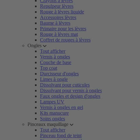
Crayons à lèvres
Repulpeur lèvres
Rouge à lèvres liquide
Accessoires lèvres
Baume à lèvres
Primaire pour les lèvres
Rouge à lèvres mat
Coffret de rouges à lèvres
Ongles
Tout afficher
Vernis à ongles
Couche de base
Top coat
Durcisseur d'ongles
Limes à ongle
Dissolvant pour cuticules
Dissolvant pour vernis à ongles
Faux ongles et design d'ongles
Lampes UV
Vernis à ongles en gel
Kits manucure
Soins ongles
Pinceaux maquillage
Tout afficher
Pinceau fond de teint