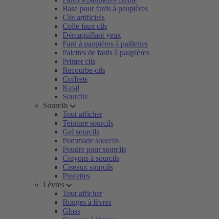
Base pour fards à paupières
Cils artificiels
Colle faux cils
Démaquillant yeux
Fard à paupières à paillettes
Palettes de fards à paupières
Primer cils
Recourbe-cils
Coffrets
Kajal
Sourcils
Sourcils
Tout afficher
Teinture sourcils
Gel sourcils
Pommade sourcils
Poudre pour sourcils
Crayons à sourcils
Ciseaux sourcils
Pincettes
Lèvres
Tout afficher
Rouges à lèvres
Gloss