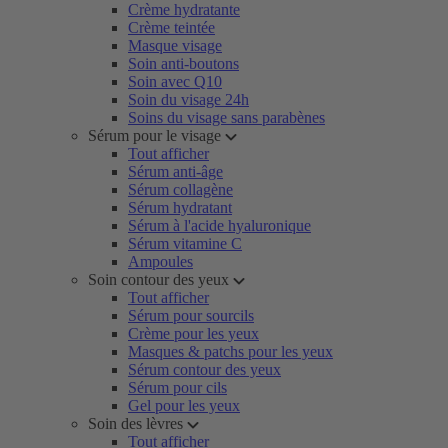
Crème hydratante
Crème teintée
Masque visage
Soin anti-boutons
Soin avec Q10
Soin du visage 24h
Soins du visage sans parabènes
Sérum pour le visage
Tout afficher
Sérum anti-âge
Sérum collagène
Sérum hydratant
Sérum à l'acide hyaluronique
Sérum vitamine C
Ampoules
Soin contour des yeux
Tout afficher
Sérum pour sourcils
Crème pour les yeux
Masques & patchs pour les yeux
Sérum contour des yeux
Sérum pour cils
Gel pour les yeux
Soin des lèvres
Tout afficher