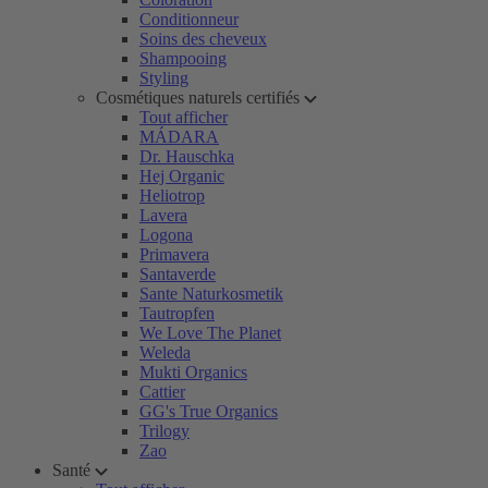
Conditionneur
Soins des cheveux
Shampooing
Styling
Cosmétiques naturels certifiés
Tout afficher
MÁDARA
Dr. Hauschka
Hej Organic
Heliotrop
Lavera
Logona
Primavera
Santaverde
Sante Naturkosmetik
Tautropfen
We Love The Planet
Weleda
Mukti Organics
Cattier
GG's True Organics
Trilogy
Zao
Santé