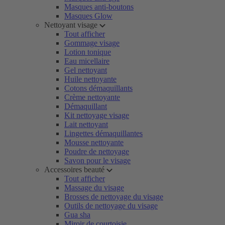
Masques anti-boutons
Masques Glow
Nettoyant visage
Tout afficher
Gommage visage
Lotion tonique
Eau micellaire
Gel nettoyant
Huile nettoyante
Cotons démaquillants
Crème nettoyante
Démaquillant
Kit nettoyage visage
Lait nettoyant
Lingettes démaquillantes
Mousse nettoyante
Poudre de nettoyage
Savon pour le visage
Accessoires beauté
Tout afficher
Massage du visage
Brosses de nettoyage du visage
Outils de nettoyage du visage
Gua sha
Miroir de courtoisie