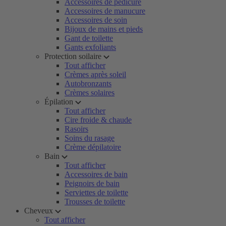
Accessoires de pédicure
Accessoires de manucure
Accessoires de soin
Bijoux de mains et pieds
Gant de toilette
Gants exfoliants
Protection soilaire
Tout afficher
Crèmes après soleil
Autobronzants
Crèmes solaires
Épilation
Tout afficher
Cire froide & chaude
Rasoirs
Soins du rasage
Crème dépilatoire
Bain
Tout afficher
Accessoires de bain
Peignoirs de bain
Serviettes de toilette
Trousses de toilette
Cheveux
Tout afficher