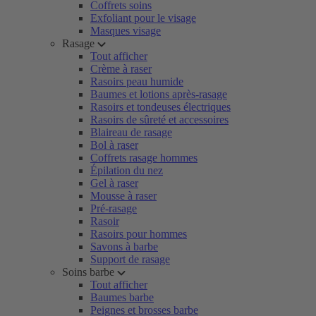
Coffrets soins
Exfoliant pour le visage
Masques visage
Rasage
Tout afficher
Crème à raser
Rasoirs peau humide
Baumes et lotions après-rasage
Rasoirs et tondeuses électriques
Rasoirs de sûreté et accessoires
Blaireau de rasage
Bol à raser
Coffrets rasage hommes
Épilation du nez
Gel à raser
Mousse à raser
Pré-rasage
Rasoir
Rasoirs pour hommes
Savons à barbe
Support de rasage
Soins barbe
Tout afficher
Baumes barbe
Peignes et brosses barbe