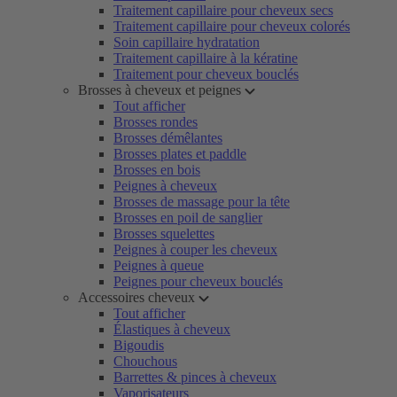
Traitement capillaire pour cheveux secs
Traitement capillaire pour cheveux colorés
Soin capillaire hydratation
Traitement capillaire à la kératine
Traitement pour cheveux bouclés
Brosses à cheveux et peignes
Tout afficher
Brosses rondes
Brosses démêlantes
Brosses plates et paddle
Brosses en bois
Peignes à cheveux
Brosses de massage pour la tête
Brosses en poil de sanglier
Brosses squelettes
Peignes à couper les cheveux
Peignes à queue
Peignes pour cheveux bouclés
Accessoires cheveux
Tout afficher
Élastiques à cheveux
Bigoudis
Chouchous
Barrettes & pinces à cheveux
Vaporisateurs