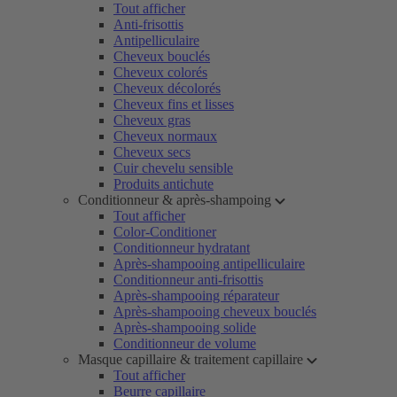
Tout afficher
Anti-frisottis
Antipelliculaire
Cheveux bouclés
Cheveux colorés
Cheveux décolorés
Cheveux fins et lisses
Cheveux gras
Cheveux normaux
Cheveux secs
Cuir chevelu sensible
Produits antichute
Conditionneur & après-shampoing
Tout afficher
Color-Conditioner
Conditionneur hydratant
Après-shampooing antipelliculaire
Conditionneur anti-frisottis
Après-shampooing réparateur
Après-shampooing cheveux bouclés
Après-shampooing solide
Conditionneur de volume
Masque capillaire & traitement capillaire
Tout afficher
Beurre capillaire