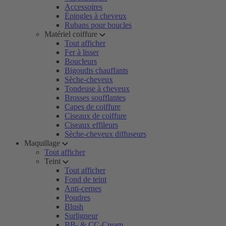
Accessoires
Épingles à cheveux
Rubans pour boucles
Matériel coiffure
Tout afficher
Fer à lisser
Boucleurs
Bigoudis chauffants
Sèche-cheveux
Tondeuse à cheveux
Brosses soufflantes
Capes de coiffure
Ciseaux de coiffure
Ciseaux effileurs
Sèche-cheveux diffuseurs
Maquillage
Tout afficher
Teint
Tout afficher
Fond de teint
Anti-cernes
Poudres
Blush
Surligneur
BB- & CC-Cream