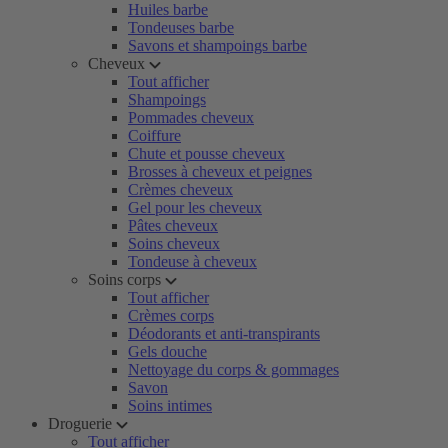
Huiles barbe
Tondeuses barbe
Savons et shampoings barbe
Cheveux
Tout afficher
Shampoings
Pommades cheveux
Coiffure
Chute et pousse cheveux
Brosses à cheveux et peignes
Crèmes cheveux
Gel pour les cheveux
Pâtes cheveux
Soins cheveux
Tondeuse à cheveux
Soins corps
Tout afficher
Crèmes corps
Déodorants et anti-transpirants
Gels douche
Nettoyage du corps & gommages
Savon
Soins intimes
Droguerie
Tout afficher