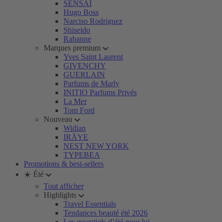
SENSAI
Hugo Boss
Narciso Rodriguez
Shiseido
Rabanne
Marques premium
Yves Saint Laurent
GIVENCHY
GUERLAIN
Parfums de Marly
INITIO Parfums Privés
La Mer
Tom Ford
Nouveau
Widian
IRÄYE
NEST NEW YORK
TYPEBEA
Promotions & best-sellers
☀️ Été
Tout afficher
Highlights
Travel Essentials
Tendances beauté été 2026
Les essentiels d’été pour lui