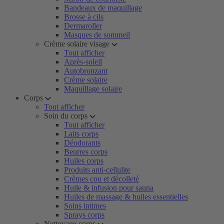
Bandeaux de maquillage
Brosse à cils
Dermaroller
Masques de sommeil
Crème solaire visage
Tout afficher
Après-soleil
Autobronzant
Crème solaire
Maquillage solaire
Corps
Tout afficher
Soin du corps
Tout afficher
Laits corps
Déodorants
Beurres corps
Huiles corps
Produits anti-cellulite
Crèmes cou et décolleté
Huile & infusion pour sauna
Huiles de massage & huiles essentielles
Soins intimes
Sprays corps
Nettoyage corps