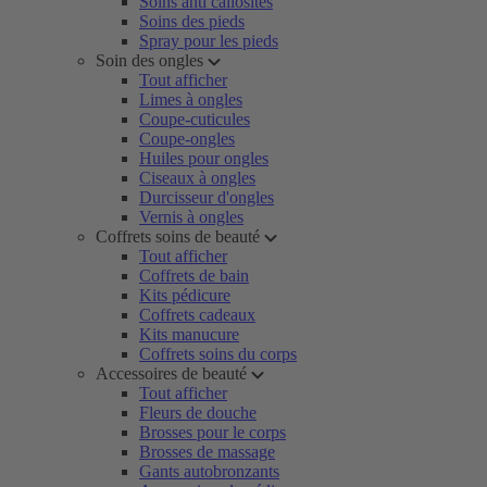
Soins anti callosités
Soins des pieds
Spray pour les pieds
Soin des ongles
Tout afficher
Limes à ongles
Coupe-cuticules
Coupe-ongles
Huiles pour ongles
Ciseaux à ongles
Durcisseur d'ongles
Vernis à ongles
Coffrets soins de beauté
Tout afficher
Coffrets de bain
Kits pédicure
Coffrets cadeaux
Kits manucure
Coffrets soins du corps
Accessoires de beauté
Tout afficher
Fleurs de douche
Brosses pour le corps
Brosses de massage
Gants autobronzants