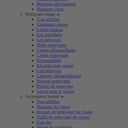
Masques anti-boutons
Masques Glow
Nettoyant visage
Tout afficher
Gommage visage
Lotion tonique
Eau micellaire
Gel nettoyant
Huile nettoyante
Cotons démaquillants
Crème nettoyante
Démaquillant
Kit nettoyage visage
Lait nettoyant
Lingettes démaquillantes
Mousse nettoyante
Poudre de nettoyage
Savon pour le visage
Accessoires beauté
Tout afficher
Massage du visage
Brosses de nettoyage du visage
Outils de nettoyage du visage
Gua sha
Miroir de courtoisie