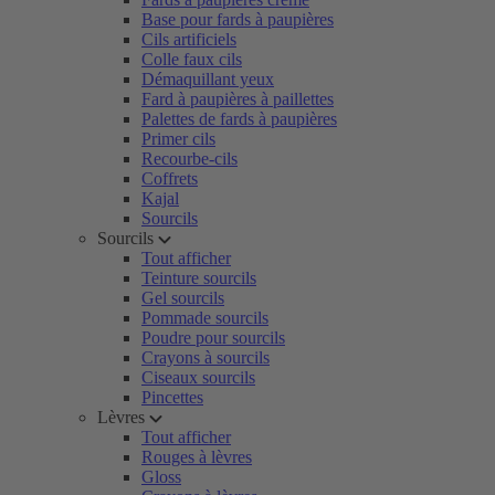
Base pour fards à paupières
Cils artificiels
Colle faux cils
Démaquillant yeux
Fard à paupières à paillettes
Palettes de fards à paupières
Primer cils
Recourbe-cils
Coffrets
Kajal
Sourcils
Sourcils
Tout afficher
Teinture sourcils
Gel sourcils
Pommade sourcils
Poudre pour sourcils
Crayons à sourcils
Ciseaux sourcils
Pincettes
Lèvres
Tout afficher
Rouges à lèvres
Gloss