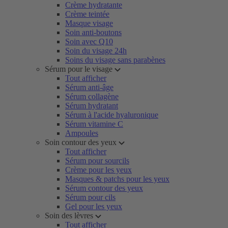
Crème hydratante
Crème teintée
Masque visage
Soin anti-boutons
Soin avec Q10
Soin du visage 24h
Soins du visage sans parabènes
Sérum pour le visage
Tout afficher
Sérum anti-âge
Sérum collagène
Sérum hydratant
Sérum à l'acide hyaluronique
Sérum vitamine C
Ampoules
Soin contour des yeux
Tout afficher
Sérum pour sourcils
Crème pour les yeux
Masques & patchs pour les yeux
Sérum contour des yeux
Sérum pour cils
Gel pour les yeux
Soin des lèvres
Tout afficher