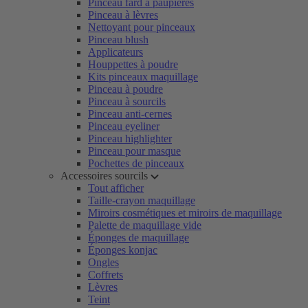
Pinceau fard à paupières
Pinceau à lèvres
Nettoyant pour pinceaux
Pinceau blush
Applicateurs
Houppettes à poudre
Kits pinceaux maquillage
Pinceau à poudre
Pinceau à sourcils
Pinceau anti-cernes
Pinceau eyeliner
Pinceau highlighter
Pinceau pour masque
Pochettes de pinceaux
Accessoires sourcils
Tout afficher
Taille-crayon maquillage
Miroirs cosmétiques et miroirs de maquillage
Palette de maquillage vide
Éponges de maquillage
Éponges konjac
Ongles
Coffrets
Lèvres
Teint