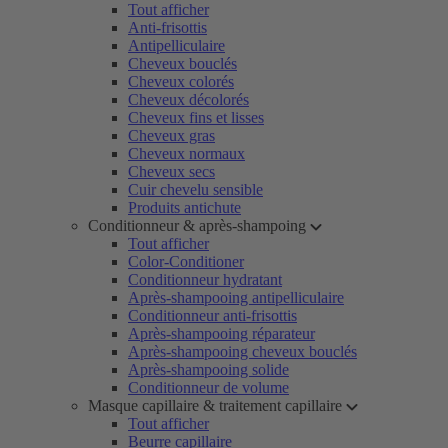
Tout afficher
Anti-frisottis
Antipelliculaire
Cheveux bouclés
Cheveux colorés
Cheveux décolorés
Cheveux fins et lisses
Cheveux gras
Cheveux normaux
Cheveux secs
Cuir chevelu sensible
Produits antichute
Conditionneur & après-shampoing
Tout afficher
Color-Conditioner
Conditionneur hydratant
Après-shampooing antipelliculaire
Conditionneur anti-frisottis
Après-shampooing réparateur
Après-shampooing cheveux bouclés
Après-shampooing solide
Conditionneur de volume
Masque capillaire & traitement capillaire
Tout afficher
Beurre capillaire