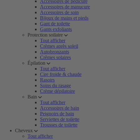
Accessoires de pédicure
Accessoires de manucure
Accessoires de soin
Bijoux de mains et pieds
Gant de toilette
Gants exfoliants
Protection soilaire
Tout afficher
Crèmes après soleil
Autobronzants
Crèmes solaires
Épilation
Tout afficher
Cire froide & chaude
Rasoirs
Soins du rasage
Crème dépilatoire
Bain
Tout afficher
Accessoires de bain
Peignoirs de bain
Serviettes de toilette
Trousses de toilette
Cheveux
Tout afficher