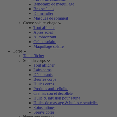
Bandeaux de maquillage
Brosse à cils
Dermaroller
Masques de sommeil
Crème solaire visage
Tout afficher
Après-soleil
Autobronzant
Crème solaire
Maquillage solaire
Corps
Tout afficher
Soin du corps
Tout afficher
Laits corps
Déodorants
Beurres corps
Huiles corps
Produits anti-cellulite
Crèmes cou et décolleté
Huile & infusion pour sauna
Huiles de massage & huiles essentielles
Soins intimes
Sprays corps
Nettoyage corps