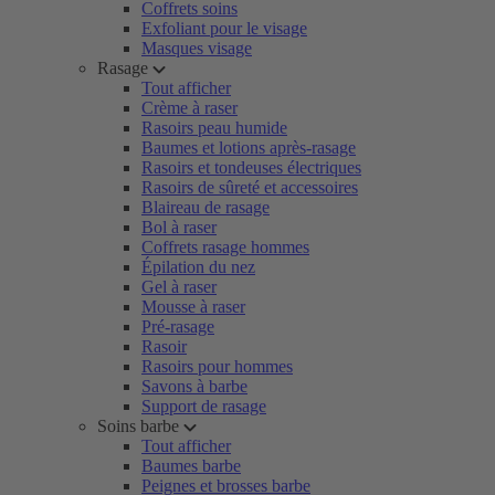
Coffrets soins
Exfoliant pour le visage
Masques visage
Rasage
Tout afficher
Crème à raser
Rasoirs peau humide
Baumes et lotions après-rasage
Rasoirs et tondeuses électriques
Rasoirs de sûreté et accessoires
Blaireau de rasage
Bol à raser
Coffrets rasage hommes
Épilation du nez
Gel à raser
Mousse à raser
Pré-rasage
Rasoir
Rasoirs pour hommes
Savons à barbe
Support de rasage
Soins barbe
Tout afficher
Baumes barbe
Peignes et brosses barbe