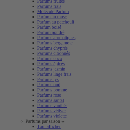
Parfums fruités
Parfums frais
Molécule Parfum
Parfum au musc
Parfum au patchouli
Parfum boisé
Parfum poudré
Parfums aromatiques
Parfums bergamote
Parfums chyprés
Parfums citronnés
Parfums coco
Parfums épicés
Parfums jasmin
Parfums linge frais
Parfums lys
Parfums oud
Parfums pomme
Parfums rose
Parfums santal
Parfums vanillés
Parfums vétiver
Parfums violette
Parfums par saison
Tout afficher