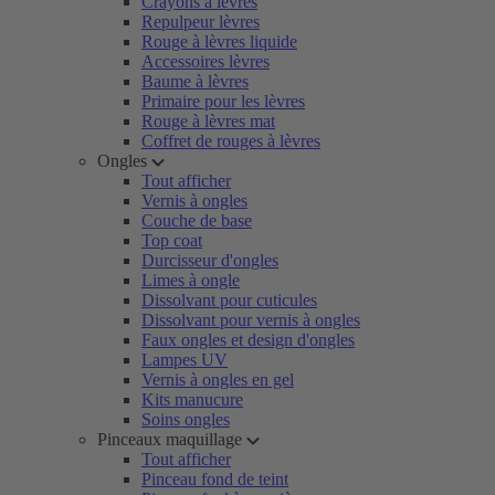
Crayons à lèvres
Repulpeur lèvres
Rouge à lèvres liquide
Accessoires lèvres
Baume à lèvres
Primaire pour les lèvres
Rouge à lèvres mat
Coffret de rouges à lèvres
Ongles
Tout afficher
Vernis à ongles
Couche de base
Top coat
Durcisseur d'ongles
Limes à ongle
Dissolvant pour cuticules
Dissolvant pour vernis à ongles
Faux ongles et design d'ongles
Lampes UV
Vernis à ongles en gel
Kits manucure
Soins ongles
Pinceaux maquillage
Tout afficher
Pinceau fond de teint