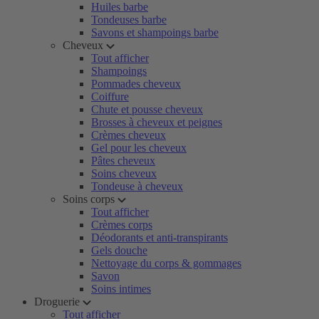
Huiles barbe
Tondeuses barbe
Savons et shampoings barbe
Cheveux
Tout afficher
Shampoings
Pommades cheveux
Coiffure
Chute et pousse cheveux
Brosses à cheveux et peignes
Crèmes cheveux
Gel pour les cheveux
Pâtes cheveux
Soins cheveux
Tondeuse à cheveux
Soins corps
Tout afficher
Crèmes corps
Déodorants et anti-transpirants
Gels douche
Nettoyage du corps & gommages
Savon
Soins intimes
Droguerie
Tout afficher