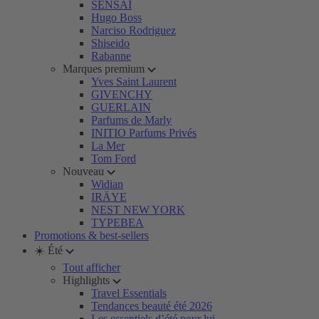
SENSAI
Hugo Boss
Narciso Rodriguez
Shiseido
Rabanne
Marques premium
Yves Saint Laurent
GIVENCHY
GUERLAIN
Parfums de Marly
INITIO Parfums Privés
La Mer
Tom Ford
Nouveau
Widian
IRÄYE
NEST NEW YORK
TYPEBEA
Promotions & best-sellers
☀️ Été
Tout afficher
Highlights
Travel Essentials
Tendances beauté été 2026
Les essentiels d’été pour lui