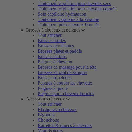
Traitement capillaire pour cheveux secs
Traitement capillaire pour cheveux colorés
Soin capillaire hydratation
Traitement capillaire à la kératine
Traitement pour cheveux bouclés
Brosses à cheveux et peignes
Tout afficher
Brosses rondes
Brosses démêlantes
Brosses plates et paddle
Brosses en bois
Peignes à cheveux
Brosses de massage pour la tête
Brosses en poil de sanglier
Brosses squelettes
Peignes à couper les cheveux
Peignes à queue
Peignes pour cheveux bouclés
Accessoires cheveux
Tout afficher
Élastiques à cheveux
Bigoudis
Chouchous
Barrettes & pinces à cheveux
Vaporisateurs