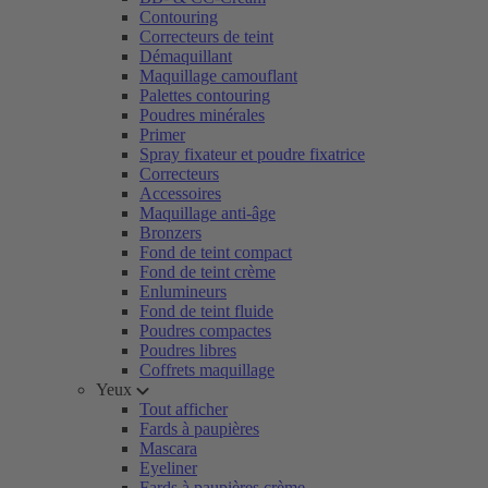
Contouring
Correcteurs de teint
Démaquillant
Maquillage camouflant
Palettes contouring
Poudres minérales
Primer
Spray fixateur et poudre fixatrice
Correcteurs
Accessoires
Maquillage anti-âge
Bronzers
Fond de teint compact
Fond de teint crème
Enlumineurs
Fond de teint fluide
Poudres compactes
Poudres libres
Coffrets maquillage
Yeux
Tout afficher
Fards à paupières
Mascara
Eyeliner
Fards à paupières crème