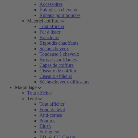
Accessoires
Épingles à cheveux
Rubans pour boucles
Matériel coiffure
Tout afficher
Fer à lisser
Boucleurs
Bigoudis chauffants
Sèche-cheveux
Tondeuse à cheveux
Brosses soufflantes
Capes de coiffure
Ciseaux de coiffure
Ciseaux effileurs
Sèche-cheveux diffuseurs
Maquillage
Tout afficher
Teint
Tout afficher
Fond de teint
Anti-cernes
Poudres
Blush
Surligneur
BB- & CC-Cream