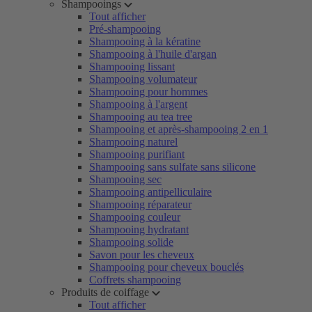
Shampooings
Tout afficher
Pré-shampooing
Shampooing à la kératine
Shampooing à l'huile d'argan
Shampooing lissant
Shampooing volumateur
Shampooing pour hommes
Shampooing à l'argent
Shampooing au tea tree
Shampooing et après-shampooing 2 en 1
Shampooing naturel
Shampooing purifiant
Shampooing sans sulfate sans silicone
Shampooing sec
Shampooing antipelliculaire
Shampooing réparateur
Shampooing couleur
Shampooing hydratant
Shampooing solide
Savon pour les cheveux
Shampooing pour cheveux bouclés
Coffrets shampooing
Produits de coiffage
Tout afficher