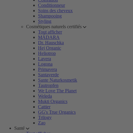
Conditionneur
Soins des cheveux
Shampooing
Styling
Cosmétiques naturels certifiés
Tout afficher
MÁDARA
Dr. Hauschka
Hej Organic
Heliotrop
Lavera
Logona
Primavera
Santaverde
Sante Naturkosmetik
Tautropfen
We Love The Planet
Weleda
Mukti Organics
Cattier
GG's True Organics
Trilogy
Zao
Santé