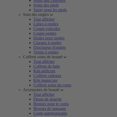
Soins anti callosités
Soins des pieds
Spray pour les pieds
Soin des ongles
Tout afficher
Limes à ongles
Coupe-cuticules
Coupe-ongles
Huiles pour ongles
Ciseaux à ongles
Durcisseur d'ongles
Vernis à ongles
Coffrets soins de beauté
Tout afficher
Coffrets de bain
Kits pédicure
Coffrets cadeaux
Kits manucure
Coffrets soins du corps
Accessoires de beauté
Tout afficher
Fleurs de douche
Brosses pour le corps
Brosses de massage
Gants autobronzants