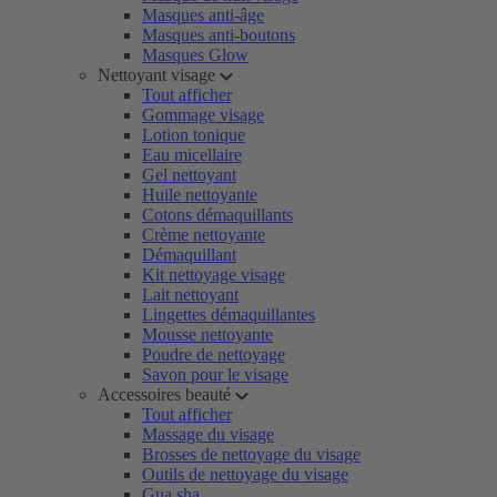
Masques anti-âge
Masques anti-boutons
Masques Glow
Nettoyant visage
Tout afficher
Gommage visage
Lotion tonique
Eau micellaire
Gel nettoyant
Huile nettoyante
Cotons démaquillants
Crème nettoyante
Démaquillant
Kit nettoyage visage
Lait nettoyant
Lingettes démaquillantes
Mousse nettoyante
Poudre de nettoyage
Savon pour le visage
Accessoires beauté
Tout afficher
Massage du visage
Brosses de nettoyage du visage
Outils de nettoyage du visage
Gua sha