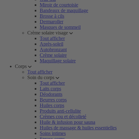
Miroir de courtoisie
Bandeaux de maquillage
Brosse à cils
Dermaroller
Masques de sommeil
Crème solaire visage
Tout afficher
Après-soleil
Autobronzant
Crème solaire
Maquillage solaire
Corps
Tout afficher
Soin du corps
Tout afficher
Laits corps
Déodorants
Beurres corps
Huiles corps
Produits anti-cellulite
Crèmes cou et décolleté
Huile & infusion pour sauna
Huiles de massage & huiles essentielles
Soins intimes
Sprays corps