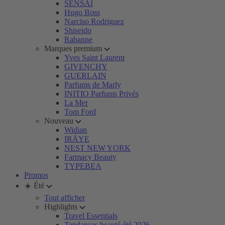
SENSAI
Hugo Boss
Narciso Rodriguez
Shiseido
Rabanne
Marques premium
Yves Saint Laurent
GIVENCHY
GUERLAIN
Parfums de Marly
INITIO Parfums Privés
La Mer
Tom Ford
Nouveau
Widian
IRÄYE
NEST NEW YORK
Farmacy Beauty
TYPEBEA
Promos
☀️ Été
Tout afficher
Highlights
Travel Essentials
Tendances beauté été 2026