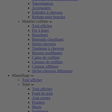
Vaporisateurs
Accessoires
Épingles à cheveux
Rubans pour boucles
Matériel coiffure
Tout afficher
Fer à lisser
Boucleurs
Bigoudis chauffants
Sèche-cheveux
Tondeuse à cheveux
Brosses soufflantes
Capes de coiffure
Ciseaux de coiffure
Ciseaux effileurs
Sèche-cheveux diffuseurs
Maquillage
Tout afficher
Teint
Tout afficher
Fond de teint
Anti-cernes
Poudres
Blush
Surligneur