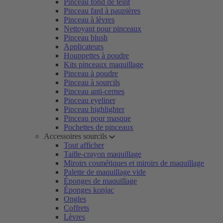
Pinceau fond de teint
Pinceau fard à paupières
Pinceau à lèvres
Nettoyant pour pinceaux
Pinceau blush
Applicateurs
Houppettes à poudre
Kits pinceaux maquillage
Pinceau à poudre
Pinceau à sourcils
Pinceau anti-cernes
Pinceau eyeliner
Pinceau highlighter
Pinceau pour masque
Pochettes de pinceaux
Accessoires sourcils
Tout afficher
Taille-crayon maquillage
Miroirs cosmétiques et miroirs de maquillage
Palette de maquillage vide
Éponges de maquillage
Éponges konjac
Ongles
Coffrets
Lèvres