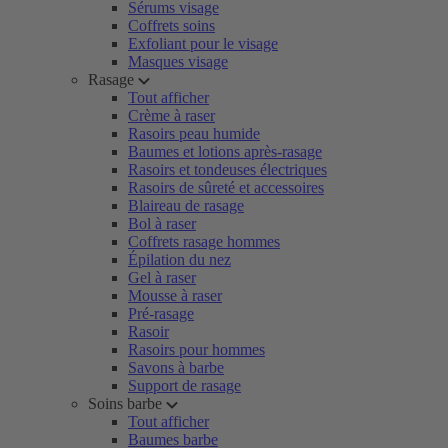
Sérums visage
Coffrets soins
Exfoliant pour le visage
Masques visage
Rasage
Tout afficher
Crème à raser
Rasoirs peau humide
Baumes et lotions après-rasage
Rasoirs et tondeuses électriques
Rasoirs de sûreté et accessoires
Blaireau de rasage
Bol à raser
Coffrets rasage hommes
Épilation du nez
Gel à raser
Mousse à raser
Pré-rasage
Rasoir
Rasoirs pour hommes
Savons à barbe
Support de rasage
Soins barbe
Tout afficher
Baumes barbe