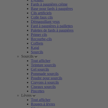
Fards à paupières crème
Base pour fards à paupières
Cils artificiels
Colle faux cils
Démaquillant yeux
Fard à paupières à paillettes
Palettes de fards à paupières
Primer cils
Recourbe-cils
Coffrets
Kajal
Sourcils
Sourcils
Tout afficher
Teinture sourcils
Gel sourcils
Pommade sourcils
Poudre pour sourcils
Crayons à sourcils
Ciseaux sourcils
Pincettes
Lèvres
Tout afficher
Rouges à lèvres