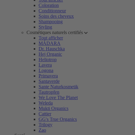
Coloration
Conditionneur
Soins des cheveux
Shampooing
Styling
Cosmétiques naturels certifiés
Tout afficher
MÁDARA
Dr. Hauschka
Hej Organic
Heliotrop
Lavera
Logona
Primavera
Santaverde
Sante Naturkosmetik
Tautropfen
We Love The Planet
Weleda
Mukti Organics
Cattier
GG's True Organics
Trilogy
Zao