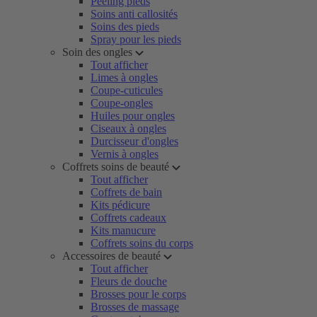
Peeling pieds
Soins anti callosités
Soins des pieds
Spray pour les pieds
Soin des ongles
Tout afficher
Limes à ongles
Coupe-cuticules
Coupe-ongles
Huiles pour ongles
Ciseaux à ongles
Durcisseur d'ongles
Vernis à ongles
Coffrets soins de beauté
Tout afficher
Coffrets de bain
Kits pédicure
Coffrets cadeaux
Kits manucure
Coffrets soins du corps
Accessoires de beauté
Tout afficher
Fleurs de douche
Brosses pour le corps
Brosses de massage