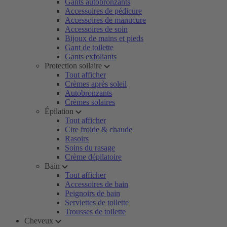
Gants autobronzants
Accessoires de pédicure
Accessoires de manucure
Accessoires de soin
Bijoux de mains et pieds
Gant de toilette
Gants exfoliants
Protection soilaire
Tout afficher
Crèmes après soleil
Autobronzants
Crèmes solaires
Épilation
Tout afficher
Cire froide & chaude
Rasoirs
Soins du rasage
Crème dépilatoire
Bain
Tout afficher
Accessoires de bain
Peignoirs de bain
Serviettes de toilette
Trousses de toilette
Cheveux