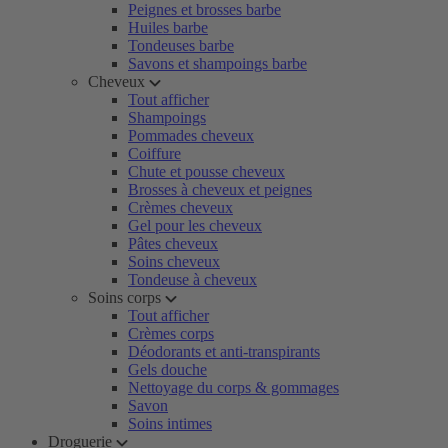
Peignes et brosses barbe
Huiles barbe
Tondeuses barbe
Savons et shampoings barbe
Cheveux
Tout afficher
Shampoings
Pommades cheveux
Coiffure
Chute et pousse cheveux
Brosses à cheveux et peignes
Crèmes cheveux
Gel pour les cheveux
Pâtes cheveux
Soins cheveux
Tondeuse à cheveux
Soins corps
Tout afficher
Crèmes corps
Déodorants et anti-transpirants
Gels douche
Nettoyage du corps & gommages
Savon
Soins intimes
Droguerie