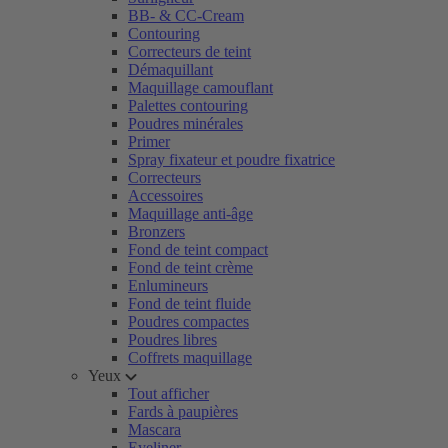
BB- & CC-Cream
Contouring
Correcteurs de teint
Démaquillant
Maquillage camouflant
Palettes contouring
Poudres minérales
Primer
Spray fixateur et poudre fixatrice
Correcteurs
Accessoires
Maquillage anti-âge
Bronzers
Fond de teint compact
Fond de teint crème
Enlumineurs
Fond de teint fluide
Poudres compactes
Poudres libres
Coffrets maquillage
Yeux
Tout afficher
Fards à paupières
Mascara
Eyeliner