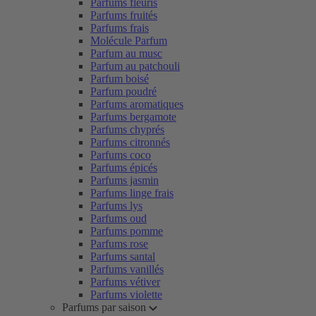
Parfums fleuris
Parfums fruités
Parfums frais
Molécule Parfum
Parfum au musc
Parfum au patchouli
Parfum boisé
Parfum poudré
Parfums aromatiques
Parfums bergamote
Parfums chyprés
Parfums citronnés
Parfums coco
Parfums épicés
Parfums jasmin
Parfums linge frais
Parfums lys
Parfums oud
Parfums pomme
Parfums rose
Parfums santal
Parfums vanillés
Parfums vétiver
Parfums violette
Parfums par saison