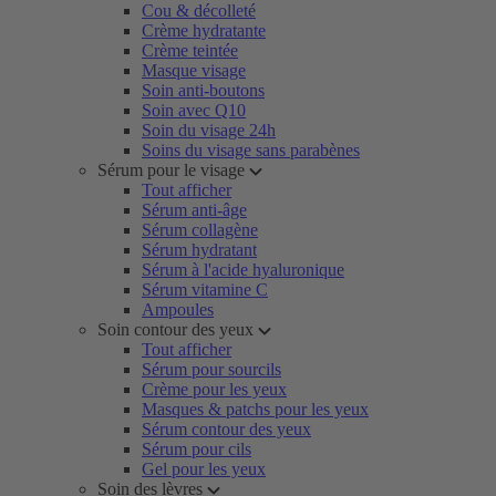
Cou & décolleté
Crème hydratante
Crème teintée
Masque visage
Soin anti-boutons
Soin avec Q10
Soin du visage 24h
Soins du visage sans parabènes
Sérum pour le visage
Tout afficher
Sérum anti-âge
Sérum collagène
Sérum hydratant
Sérum à l'acide hyaluronique
Sérum vitamine C
Ampoules
Soin contour des yeux
Tout afficher
Sérum pour sourcils
Crème pour les yeux
Masques & patchs pour les yeux
Sérum contour des yeux
Sérum pour cils
Gel pour les yeux
Soin des lèvres