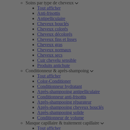
Soins par type de cheveux
Tout afficher
Anti-frisottis
Antipelliculaire
Cheveux bouclés
Cheveux colorés
Cheveux décolorés
Cheveux fins et lisses
Cheveux gras
Cheveux normaux
Cheveux secs
Cuir chevelu sensible
Produits antichute
Conditionneur & après-shampoing
Tout afficher
Color-Conditioner
Conditionneur hydratant
Après-shampooing antipelliculaire
Conditionneur anti-frisottis
Après-shampooing réparateur
Après-shampooing cheveux bouclés
Après-shampooing solide
Conditionneur de volume
Masque capillaire & traitement capillaire
Tout afficher