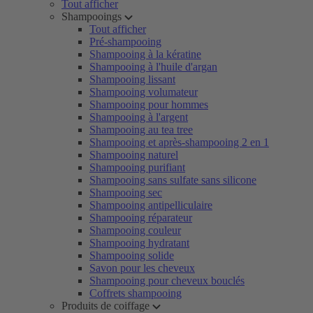
Tout afficher
Shampooings
Tout afficher
Pré-shampooing
Shampooing à la kératine
Shampooing à l'huile d'argan
Shampooing lissant
Shampooing volumateur
Shampooing pour hommes
Shampooing à l'argent
Shampooing au tea tree
Shampooing et après-shampooing 2 en 1
Shampooing naturel
Shampooing purifiant
Shampooing sans sulfate sans silicone
Shampooing sec
Shampooing antipelliculaire
Shampooing réparateur
Shampooing couleur
Shampooing hydratant
Shampooing solide
Savon pour les cheveux
Shampooing pour cheveux bouclés
Coffrets shampooing
Produits de coiffage