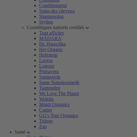
Conditionneur
Soins des cheveux
Shampooing
Styling
Cosmétiques naturels certifiés
Tout afficher
MÁDARA
Dr. Hauschka
Hej Organic
Heliotrop
Lavera
Logona
Primavera
Santaverde
Sante Naturkosmetik
Tautropfen
We Love The Planet
Weleda
Mukti Organics
Cattier
GG's True Organics
Trilogy
Zao
Santé