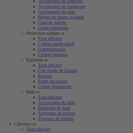
Accessoires de pédicure
Accessoires de manucure
Accessoires de soin
Bijoux de mains et pieds
Gant de toilette
Gants exfoliants
Protection soilaire
Tout afficher
Crèmes après soleil
Autobronzants
Crèmes solaires
Épilation
Tout afficher
Cire froide & chaude
Rasoirs
Soins du rasage
Crème dépilatoire
Bain
Tout afficher
Accessoires de bain
Peignoirs de bain
Serviettes de toilette
Trousses de toilette
Cheveux
Tout afficher