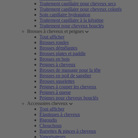
Traitement capillaire pour cheveux secs
Traitement capillaire pour cheveux colorés
Soin capillaire hydratation
Traitement capillaire à la kératine
Traitement pour cheveux bouclés
Brosses à cheveux et peignes
Tout afficher
Brosses rondes
Brosses démêlantes
Brosses plates et paddle
Brosses en bois
Peignes à cheveux
Brosses de massage pour la tête
Brosses en poil de sanglier
Brosses squelettes
Peignes à couper les cheveux
Peignes à queue
Peignes pour cheveux bouclés
Accessoires cheveux
Tout afficher
Élastiques à cheveux
Bigoudis
Chouchous
Barrettes & pinces à cheveux
Vaporisateurs