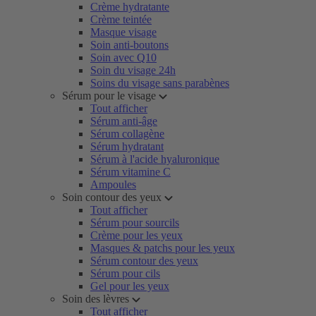
Crème hydratante
Crème teintée
Masque visage
Soin anti-boutons
Soin avec Q10
Soin du visage 24h
Soins du visage sans parabènes
Sérum pour le visage
Tout afficher
Sérum anti-âge
Sérum collagène
Sérum hydratant
Sérum à l'acide hyaluronique
Sérum vitamine C
Ampoules
Soin contour des yeux
Tout afficher
Sérum pour sourcils
Crème pour les yeux
Masques & patchs pour les yeux
Sérum contour des yeux
Sérum pour cils
Gel pour les yeux
Soin des lèvres
Tout afficher