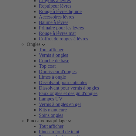
Crayons à lèvres
Repulpeur lèvres
Rouge à lèvres liquide
Accessoires lèvres
Baume à lèvres
Primaire pour les lèvres
Rouge à lèvres mat
Coffret de rouges à lèvres
Ongles
Tout afficher
Vernis à ongles
Couche de base
Top coat
Durcisseur d'ongles
Limes à ongle
Dissolvant pour cuticules
Dissolvant pour vernis à ongles
Faux ongles et design d'ongles
Lampes UV
Vernis à ongles en gel
Kits manucure
Soins ongles
Pinceaux maquillage
Tout afficher
Pinceau fond de teint