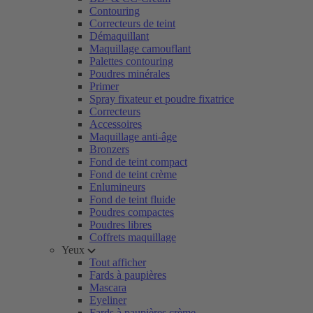
Contouring
Correcteurs de teint
Démaquillant
Maquillage camouflant
Palettes contouring
Poudres minérales
Primer
Spray fixateur et poudre fixatrice
Correcteurs
Accessoires
Maquillage anti-âge
Bronzers
Fond de teint compact
Fond de teint crème
Enlumineurs
Fond de teint fluide
Poudres compactes
Poudres libres
Coffrets maquillage
Yeux
Tout afficher
Fards à paupières
Mascara
Eyeliner
Fards à paupières crème