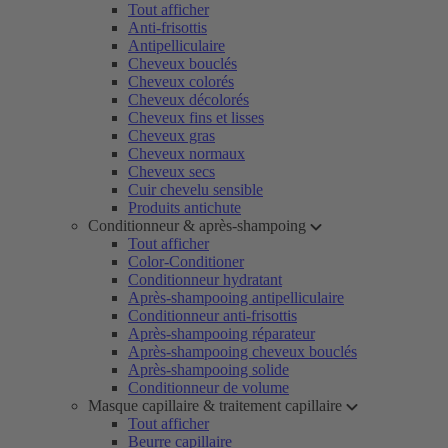
Tout afficher
Anti-frisottis
Antipelliculaire
Cheveux bouclés
Cheveux colorés
Cheveux décolorés
Cheveux fins et lisses
Cheveux gras
Cheveux normaux
Cheveux secs
Cuir chevelu sensible
Produits antichute
Conditionneur & après-shampoing
Tout afficher
Color-Conditioner
Conditionneur hydratant
Après-shampooing antipelliculaire
Conditionneur anti-frisottis
Après-shampooing réparateur
Après-shampooing cheveux bouclés
Après-shampooing solide
Conditionneur de volume
Masque capillaire & traitement capillaire
Tout afficher
Beurre capillaire