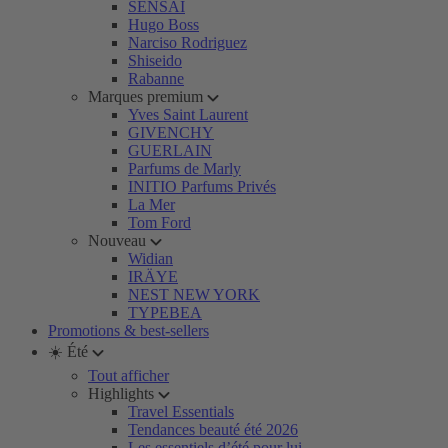
SENSAI
Hugo Boss
Narciso Rodriguez
Shiseido
Rabanne
Marques premium
Yves Saint Laurent
GIVENCHY
GUERLAIN
Parfums de Marly
INITIO Parfums Privés
La Mer
Tom Ford
Nouveau
Widian
IRÄYE
NEST NEW YORK
TYPEBEA
Promotions & best-sellers
☀️ Été
Tout afficher
Highlights
Travel Essentials
Tendances beauté été 2026
Les essentiels d’été pour lui