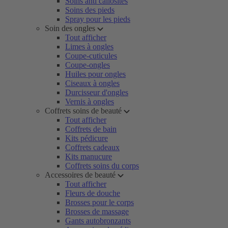
Soins anti callosités
Soins des pieds
Spray pour les pieds
Soin des ongles
Tout afficher
Limes à ongles
Coupe-cuticules
Coupe-ongles
Huiles pour ongles
Ciseaux à ongles
Durcisseur d'ongles
Vernis à ongles
Coffrets soins de beauté
Tout afficher
Coffrets de bain
Kits pédicure
Coffrets cadeaux
Kits manucure
Coffrets soins du corps
Accessoires de beauté
Tout afficher
Fleurs de douche
Brosses pour le corps
Brosses de massage
Gants autobronzants