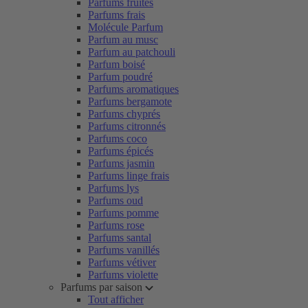
Parfums fruités
Parfums frais
Molécule Parfum
Parfum au musc
Parfum au patchouli
Parfum boisé
Parfum poudré
Parfums aromatiques
Parfums bergamote
Parfums chyprés
Parfums citronnés
Parfums coco
Parfums épicés
Parfums jasmin
Parfums linge frais
Parfums lys
Parfums oud
Parfums pomme
Parfums rose
Parfums santal
Parfums vanillés
Parfums vétiver
Parfums violette
Parfums par saison
Tout afficher