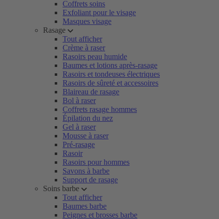
Coffrets soins
Exfoliant pour le visage
Masques visage
Rasage
Tout afficher
Crème à raser
Rasoirs peau humide
Baumes et lotions après-rasage
Rasoirs et tondeuses électriques
Rasoirs de sûreté et accessoires
Blaireau de rasage
Bol à raser
Coffrets rasage hommes
Épilation du nez
Gel à raser
Mousse à raser
Pré-rasage
Rasoir
Rasoirs pour hommes
Savons à barbe
Support de rasage
Soins barbe
Tout afficher
Baumes barbe
Peignes et brosses barbe