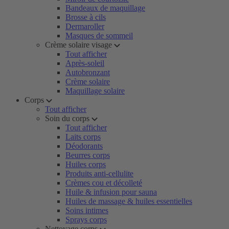
Bandeaux de maquillage
Brosse à cils
Dermaroller
Masques de sommeil
Crème solaire visage
Tout afficher
Après-soleil
Autobronzant
Crème solaire
Maquillage solaire
Corps
Tout afficher
Soin du corps
Tout afficher
Laits corps
Déodorants
Beurres corps
Huiles corps
Produits anti-cellulite
Crèmes cou et décolleté
Huile & infusion pour sauna
Huiles de massage & huiles essentielles
Soins intimes
Sprays corps
Nettoyage corps