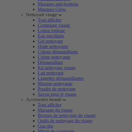
Masques anti-boutons
Masques Glow
Nettoyant visage
Tout afficher
Gommage visage
Lotion tonique
Eau micellaire
Gel nettoyant
Huile nettoyante
Cotons démaquillants
Crème nettoyante
Démaquillant
Kit nettoyage visage
Lait nettoyant
Lingettes démaquillantes
Mousse nettoyante
Poudre de nettoyage
Savon pour le visage
Accessoires beauté
Tout afficher
Massage du visage
Brosses de nettoyage du visage
Outils de nettoyage du visage
Gua sha
Miroir de courtoisie