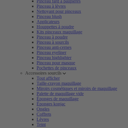
Pinceau fard à paupières
Pinceau à lèvres
Nettoyant pour pinceaux
Pinceau blush
Applicateurs
Houppettes à poudre
Kits pinceaux maquillage
Pinceau à poudre
Pinceau à sourcils
Pinceau anti-cernes
Pinceau eyeliner
Pinceau highlighter
Pinceau pour masque
Pochettes de pinceaux
Accessoires sourcils
Tout afficher
Taille-crayon maquillage
Miroirs cosmétiques et miroirs de maquillage
Palette de maquillage vide
Éponges de maquillage
Éponges konjac
Ongles
Coffrets
Lèvres
Teint