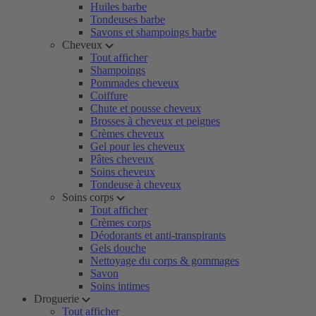
Huiles barbe
Tondeuses barbe
Savons et shampoings barbe
Cheveux
Tout afficher
Shampoings
Pommades cheveux
Coiffure
Chute et pousse cheveux
Brosses à cheveux et peignes
Crèmes cheveux
Gel pour les cheveux
Pâtes cheveux
Soins cheveux
Tondeuse à cheveux
Soins corps
Tout afficher
Crèmes corps
Déodorants et anti-transpirants
Gels douche
Nettoyage du corps & gommages
Savon
Soins intimes
Droguerie
Tout afficher