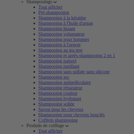
Shampooings
Tout afficher
Pré-shampooing
Shampooing à la kératine
Shampooing à l'huile d'argan
Shampooing lissant
Shampooing volumateur
Shampooing pour hommes
Shampooing à l'argent
Shampooing au tea tree
Shampooing et après-shampooing 2 en 1
Shampooing naturel
Shampooing purifiant
Shampooing sans sulfate sans silicone
Shampooing sec
Shampooing antipelliculaire
Shampooing réparateur
Shampooing couleur
Shampooing hydratant
Shampooing solide
Savon pour les cheveux
Shampooing pour cheveux bouclés
Coffrets shampooing
Produits de coiffage
Tout afficher