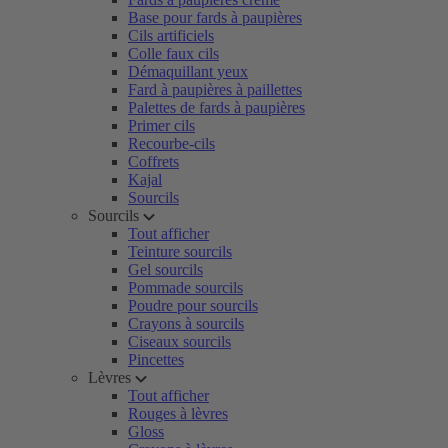
Base pour fards à paupières
Cils artificiels
Colle faux cils
Démaquillant yeux
Fard à paupières à paillettes
Palettes de fards à paupières
Primer cils
Recourbe-cils
Coffrets
Kajal
Sourcils
Sourcils
Tout afficher
Teinture sourcils
Gel sourcils
Pommade sourcils
Poudre pour sourcils
Crayons à sourcils
Ciseaux sourcils
Pincettes
Lèvres
Tout afficher
Rouges à lèvres
Gloss