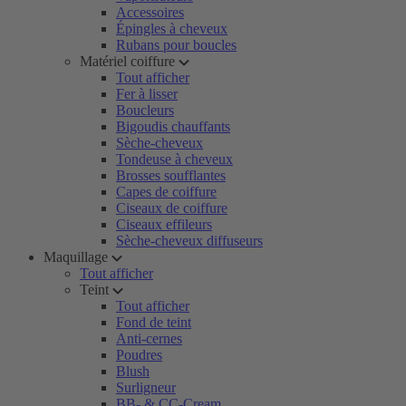
Accessoires
Épingles à cheveux
Rubans pour boucles
Matériel coiffure
Tout afficher
Fer à lisser
Boucleurs
Bigoudis chauffants
Sèche-cheveux
Tondeuse à cheveux
Brosses soufflantes
Capes de coiffure
Ciseaux de coiffure
Ciseaux effileurs
Sèche-cheveux diffuseurs
Maquillage
Tout afficher
Teint
Tout afficher
Fond de teint
Anti-cernes
Poudres
Blush
Surligneur
BB- & CC-Cream